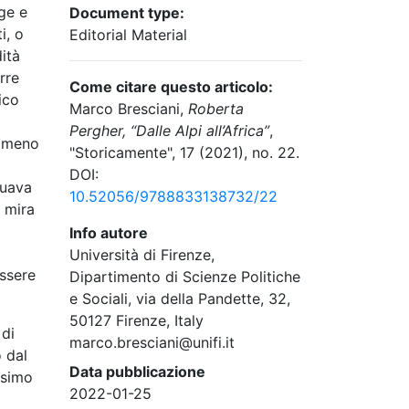
ge e
Document type:
i, o
Editorial Material
ità
rre
Come citare questo articolo:
ico
Marco Bresciani,
Roberta
Pergher, “Dalle Alpi all’Africa”
,
nomeno
"Storicamente", 17 (2021), no. 22.
DOI:
duava
10.52056/9788833138732/22
 mira
Info autore
Università di Firenze,
essere
Dipartimento di Scienze Politiche
e Sociali, via della Pandette, 32,
50127 Firenze, Italy
 di
marco.bresciani@unifi.it
o dal
Data pubblicazione
ssimo
2022-01-25