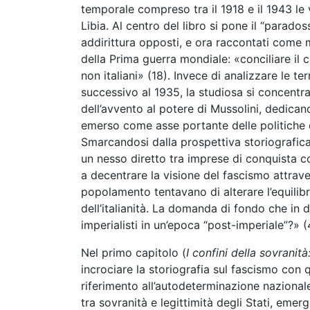
temporale compreso tra il 1918 e il 1943 le
Libia. Al centro del libro si pone il “parado
addirittura opposti, e ora raccontati come 
della Prima guerra mondiale: «conciliare il 
non italiani» (18). Invece di analizzare le te
successivo al 1935, la studiosa si concentra
dell’avvento al potere di Mussolini, dedican
emerso come asse portante delle politiche 
Smarcandosi dalla prospettiva storiografica
un nesso diretto tra imprese di conquista 
a decentrare la visione del fascismo attrav
popolamento tentavano di alterare l’equilib
dell’italianità. La domanda di fondo che in 
imperialisti in un’epoca “post-imperiale”?» (
Nel primo capitolo (
I confini della sovranità:
incrociare la storiografia sul fascismo con q
riferimento all’autodeterminazione nazionale.
tra sovranità e legittimità degli Stati, emerg