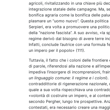
agricoli, rivitalizzando in una chiave più d
integrazione statale delle campagne. Ma, sec
bonifica agraria come la bonifica delle palu
plasmare un “uomo nuovo”. Questa politica c
Serpieri, era volta a promuovere una politica
della “nazione fascista”. A suo avviso, «la s
regime derivò dal bisogno di avere terre incu
Infatti, conclude l’autrice con una formula 
un impero per il popolo» (111).
Tuttavia, il fatto che i coloni delle frontie
di parole, riferendosi alla nazione e all’impe
impediva l’insorgere di incomprensioni, frai
un linguaggio comune: il regime e i coloni
).
contraddittorie di rigenerazione
nazionale
,
quale a sua volta rispecchiava una contraddi
«volontà di costruire un impero, e al conte
secondo Pergher, lungo tre prospettive. Anzi
contestati, era necessario creare una maggi