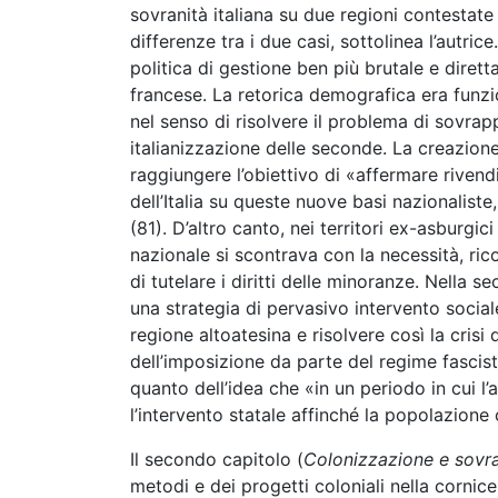
sovranità italiana su due regioni contestat
differenze tra i due casi, sottolinea l’autri
politica di gestione ben più brutale e dirett
francese. La retorica demografica era funzio
nel senso di risolvere il problema di sovr
italianizzazione delle seconde. La creazione 
raggiungere l’obiettivo di «affermare rivendi
dell’Italia su queste nuove basi nazionaliste
(81). D’altro canto, nei territori ex-asburgi
nazionale si scontrava con la necessità, ri
di tutelare i diritti delle minoranze. Nella 
una strategia di pervasivo intervento sociale
regione altoatesina e risolvere così la crisi
dell’imposizione da parte del regime fascist
quanto dell’idea che «in un periodo in cui 
l’intervento statale affinché la popolazion
Il secondo capitolo (
Colonizzazione e sovrani
metodi e dei progetti coloniali nella cornice