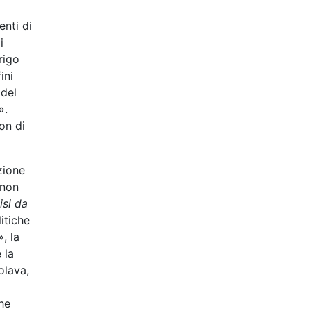
enti di
i
rigo
ini
 del
».
on di
zione
 non
isi da
itiche
», la
 la
olava,
he