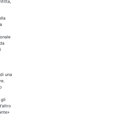
fitta,
lla
za
ionale
ida
i
 di una
ve.
o
gli
’altro
uante»