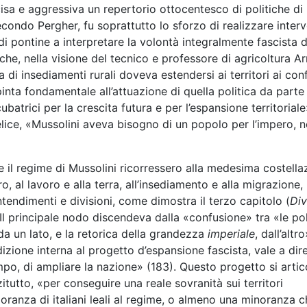
ecisa e aggressiva un repertorio ottocentesco di politiche di
ondo Pergher, fu soprattutto lo sforzo di realizzare interv
di pontine a interpretare la volontà integralmente fascista d
he, nella visione del tecnico e professore di agricoltura Ar
 di insediamenti rurali doveva estendersi ai territori ai conf
pinta fondamentale all’attuazione di quella politica da parte
batrici per la crescita futura e per l’espansione territoriale
felice, «Mussolini aveva bisogno di un popolo per l’impero, n
re e il regime di Mussolini ricorressero alla medesima costella
ro, al lavoro e alla terra, all’insediamento e alla migrazione,
ntendimenti e divisioni, come dimostra il terzo capitolo (
Div
 Il principale nodo discendeva dalla «confusione» tra «le pol
 da un lato, e la retorica della grandezza
imperiale
, dall’altro
zione interna al progetto d’espansione fascista, vale a dire
mpo, di ampliare la nazione» (183). Questo progetto si artic
tutto, «per conseguire una reale sovranità sui territori
oranza di italiani leali al regime, o almeno una minoranza c