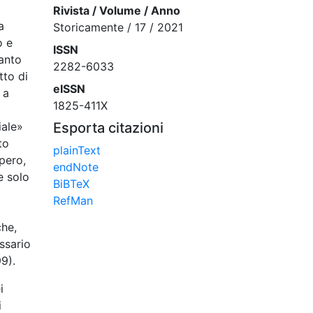
Rivista / Volume / Anno
a
Storicamente / 17 / 2021
o e
ISSN
tanto
2282-6033
tto di
eISSN
 a
1825-411X
iale»
Esporta citazioni
to
plainText
pero,
endNote
e solo
BiBTeX
RefMan
che,
ssario
9).
i
i