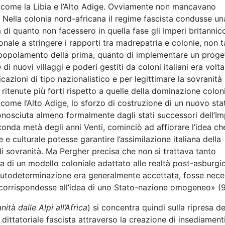
e come la Libia e l’Alto Adige. Ovviamente non mancavano
ce. Nella colonia nord-africana il regime fascista condusse un
a di quanto non facessero in quella fase gli Imperi britannic
nale a stringere i rapporti tra madrepatria e colonie, non 
appopolamento della prima, quanto di implementare un proge
di nuovi villaggi e poderi gestiti da coloni italiani era volta
cazioni di tipo nazionalistico e per legittimare la sovranità
, ritenute più forti rispetto a quelle della dominazione colon
ci come l’Alto Adige, lo sforzo di costruzione di un nuovo sta
conosciuta almeno formalmente dagli stati successori dell’Im
seconda metà degli anni Venti, cominciò ad affiorare l’idea ch
 e culturale potesse garantire l’assimilazione italiana della
 di sovranità. Ma Pergher precisa che non si trattava tanto
a di un modello coloniale adattato alle realtà post-asburgi
l’autodeterminazione era generalmente accettata, fosse nece
e corrispondesse all’idea di uno Stato-nazione omogeneo» (9
tà dalle Alpi all’Africa
) si concentra quindi sulla ripresa de
 dittatoriale fascista attraverso la creazione di insediament