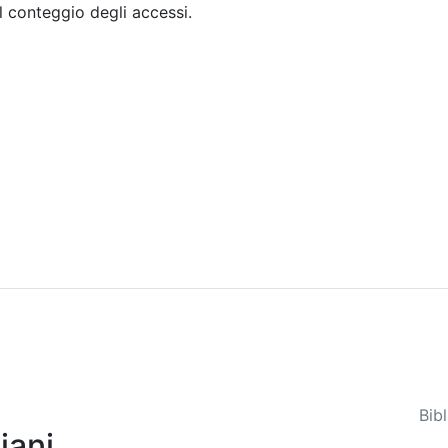
il conteggio degli accessi.
Sommario
Archivio
Bib
iani