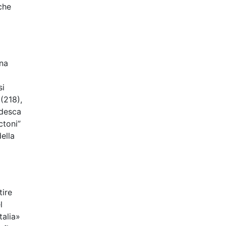
che
una
si
(218),
edesca
ctoni”
ella
tire
l
talia»