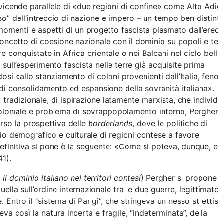
 vicende parallele di «due regioni di confine» come Alto Adi
sso” dell’intreccio di nazione e impero – un tempo ben distint
momenti e aspetti di un progetto fascista plasmato dall’ered
concetto di coesione nazionale con il dominio su popoli e te
rre conquistate in Africa orientale o nei Balcani nel ciclo bell
 sull’esperimento fascista nelle terre già acquisite prima
dosi «allo stanziamento di coloni provenienti dall’Italia, fe
di consolidamento ed espansione della sovranità italiana».
 tradizionale, di ispirazione latamente marxista, che indivi
coloniale e problema di sovrappopolamento interno, Pergher
erso la prospettiva delle
borderlands
, dove le politiche di
rio demografico e culturale di regioni contese a favore
definitiva si pone è la seguente: «Come si poteva, dunque, 
41).
 il dominio italiano nei territori contesi
) Pergher si propone
uella sull’ordine internazionale tra le due guerre, legittimat
 Entro il “sistema di Parigi”, che stringeva un nesso stretti
eva così la natura incerta e fragile, “indeterminata”, della