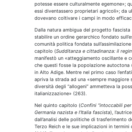
potesse essere culturalmente egemone»; quind
essi diventassero proprietari agricoli»; da u
dovevano coltivare i campi in modo efficac
Dalla natura ambigua del progetto fascista s
stabilire un ordine gerarchico fondato sull’e
comunità politica fondata sull’assimilazione 
capitolo (
Sudditanza e cittadinanza: il reg
manifestò un «atteggiamento oscillante e con
che questi fosse la popolazione autoctona
in Alto Adige. Mentre nel primo caso l’enfati
apriva la strada ad una
«sempre maggiore se
diversità degli “allogeni” ammetteva la poss
italianizzazione» (263).
Nel quinto capitolo (
Confini “intoccabili per
Germania nazista e l’Italia fascista
), l’autri
dall’analisi delle politiche di trasferimento
Terzo Reich e le sue implicazioni in termini