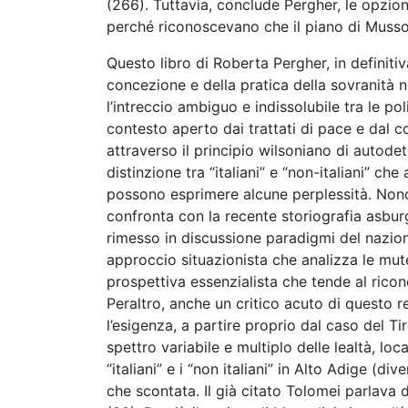
(266). Tuttavia, conclude Pergher, le opzio
perché riconoscevano che il piano di Mussolin
Questo libro di Roberta Pergher, in definitiv
concezione e della pratica della sovranità n
l’intreccio ambiguo e indissolubile tra le po
contesto aperto dai trattati di pace e dal 
attraverso il principio wilsoniano di autodet
distinzione tra “italiani” e “non-italiani” ch
possono esprimere alcune perplessità. Nono
confronta con la recente storiografia asbur
rimesso in discussione paradigmi del naziona
approccio situazionista che analizza le mute
prospettiva essenzialista che tende al ricon
Peraltro, anche un critico acuto di questo
l’esigenza, a partire proprio dal caso del Ti
spettro variabile e multiplo delle lealtà, loca
“italiani” e i “non italiani” in Alto Adige (d
che scontata. Il già citato Tolomei parlava d