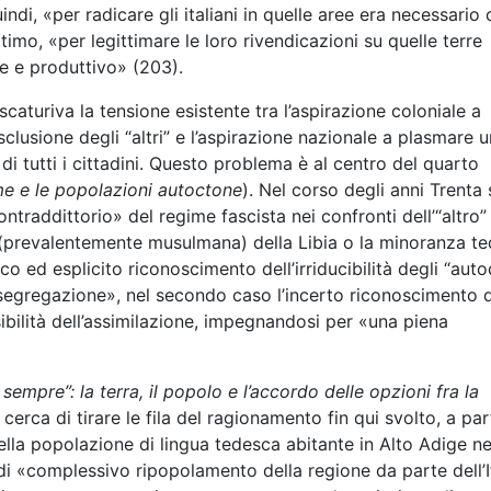
i, «per radicare gli italiani in quelle aree era necessario 
ltimo, «per legittimare le loro rivendicazioni su quelle terre
e e produttivo» (203).
caturiva la tensione esistente tra l’aspirazione coloniale a
sclusione degli “altri” e l’aspirazione nazionale a plasmare 
di tutti i cittadini. Questo problema è al centro del quarto
ime e le popolazioni autoctone
). Nel corso degli anni Trenta 
traddittorio» del regime fascista nei confronti dell’“altro” 
 (prevalentemente musulmana) della Libia o la minoranza t
co ed esplicito riconoscimento dell’irriducibilità degli “auto
gregazione», nel secondo caso l’incerto riconoscimento d
ibilità dell’assimilazione, impegnandosi per «una piena
 sempre”: la terra, il popolo e l’accordo delle opzioni fra la
ce cerca di tirare le fila del ragionamento fin qui svolto, a par
 della popolazione di lingua tedesca abitante in Alto Adige ne
 di «complessivo ripopolamento della regione da parte dell’I