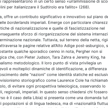
ni rappresentarono in un certo senso «un’ammissione di scon
i per italianizzare il Sudtirolo era fallito» (268).
a, offre un contributo significativo e innovativo sul piano de
elle
borderlands
imperiali. Emerge con particolare chiarez
litiche di nazionalizzazione e quelle di fascistizzazione nel
conseguente sforzo di riorganizzazione del sistema internaz
erminazione nazionale. Tuttavia, sul terreno della netta, rig
e attraversa le pagine relative all’Alto Adige post-asburgico, s
stante qualche sporadico cenno in nota, Pergher non si
gica che, con Pieter Judson, Tara Zahra e Jeremy King, ha
lismo metodologico. Il loro punto di vista privilegia un
voli e molteplici dinamiche di identificazione, a differenza
oscimento delle “nazioni” come identità statiche ed esclusi
 revisionismo storiografico come Laurence Cole ha richiamat
rolo, di evitare ogni prospettiva teleologica, osservando lo
li, regionali, imperiali. In questo senso chiedersi chi fossero 
iverso è il caso della Libia) si presenta come una domanda tutt
i popolazioni sì di lingua tedesca, ma di «nazionalità flutt