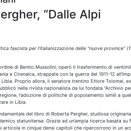
ergher, “Dalle Alpi
olitica fascista per l’italianizzazione delle “nuove province” (
ordine di Benito Mussolini, operò il trasferimento di ventimi
tania e Cirenaica, strappate con la guerra del 1911-12 all’Im
ibia. Proprio allora, il senatore trentino Ettore Tolomei, e
bblicò nella rivista nazionalista da lui fondata “Archivio per
regione, l’adozione di politiche di popolamento simili a que
are in Libia.
ondamentale del libro di Roberta Pergher, studiosa originaria
emico statunitense. Grazie ad un’ampia ricerca basata su f
o si articola in cinque densi capitoli che ripercorrono in un ar