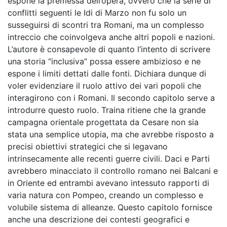
espone la premessa dell’opera, ovvero che la serie di
conflitti seguenti le Idi di Marzo non fu solo un
susseguirsi di scontri tra Romani, ma un complesso
intreccio che coinvolgeva anche altri popoli e nazioni.
L’autore è consapevole di quanto l’intento di scrivere
una storia “inclusiva” possa essere ambizioso e ne
espone i limiti dettati dalle fonti. Dichiara dunque di
voler evidenziare il ruolo attivo dei vari popoli che
interagirono con i Romani. Il secondo capitolo serve a
introdurre questo ruolo. Traina ritiene che la grande
campagna orientale progettata da Cesare non sia
stata una semplice utopia, ma che avrebbe risposto a
precisi obiettivi strategici che si legavano
intrinsecamente alle recenti guerre civili. Daci e Parti
avrebbero minacciato il controllo romano nei Balcani e
in Oriente ed entrambi avevano intessuto rapporti di
varia natura con Pompeo, creando un complesso e
volubile sistema di alleanze. Questo capitolo fornisce
anche una descrizione dei contesti geografici e