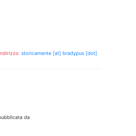
indirizzo:
storicamente [at] bradypus [dot]
pubblicata da