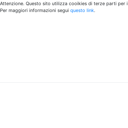
Attenzione. Questo sito utilizza cooikies di terze parti per 
Per maggiori informazioni segui
questo link
.
Home
Chi siamo
Contatti
Peer review