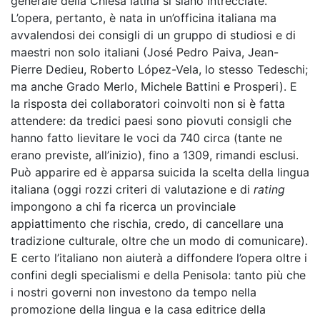
generale della Chiesa latina si siano intrecciate.
L’opera, pertanto, è nata in un’officina italiana ma
avvalendosi dei consigli di un gruppo di studiosi e di
maestri non solo italiani (José Pedro Paiva, Jean-
Pierre Dedieu, Roberto López-Vela, lo stesso Tedeschi;
ma anche Grado Merlo, Michele Battini e Prosperi). E
la risposta dei collaboratori coinvolti non si è fatta
attendere: da tredici paesi sono piovuti consigli che
hanno fatto lievitare le voci da 740 circa (tante ne
erano previste, all’inizio), fino a 1309, rimandi esclusi.
Può apparire ed è apparsa suicida la scelta della lingua
italiana (oggi rozzi criteri di valutazione e di
rating
impongono a chi fa ricerca un provinciale
appiattimento che rischia, credo, di cancellare una
tradizione culturale, oltre che un modo di comunicare).
E certo l’italiano non aiuterà a diffondere l’opera oltre i
confini degli specialismi e della Penisola: tanto più che
i nostri governi non investono da tempo nella
promozione della lingua e la casa editrice della