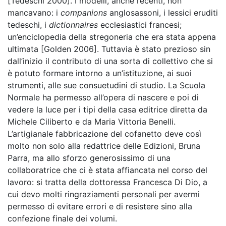
[Tedeschi 2000]. I modelli, anche recenti, non
mancavano: i
companions
anglosassoni, i lessici eruditi
tedeschi, i
dictionnaires
ecclesiastici francesi;
un’enciclopedia della stregoneria che era stata appena
ultimata [Golden 2006]. Tuttavia è stato prezioso sin
dall’inizio il contributo di una sorta di collettivo che si
è potuto formare intorno a un’istituzione, ai suoi
strumenti, alle sue consuetudini di studio. La Scuola
Normale ha permesso all’opera di nascere e poi di
vedere la luce per i tipi della casa editrice diretta da
Michele Ciliberto e da Maria Vittoria Benelli.
L’artigianale fabbricazione del cofanetto deve così
molto non solo alla redattrice delle Edizioni, Bruna
Parra, ma allo sforzo generosissimo di una
collaboratrice che ci è stata affiancata nel corso del
lavoro: si tratta della dottoressa Francesca Di Dio, a
cui devo molti ringraziamenti personali per avermi
permesso di evitare errori e di resistere sino alla
confezione finale dei volumi.