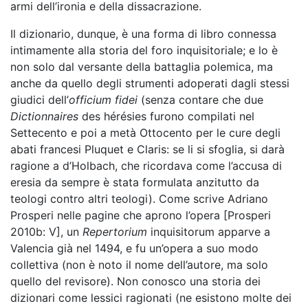
armi dell’ironia e della dissacrazione.
Il dizionario, dunque, è una forma di libro connessa
intimamente alla storia del foro inquisitoriale; e lo è
non solo dal versante della battaglia polemica, ma
anche da quello degli strumenti adoperati dagli stessi
giudici dell’
officium fidei
(senza contare che due
Dictionnaires
des hérésies furono compilati nel
Settecento e poi a metà Ottocento per le cure degli
abati francesi Pluquet e Claris: se li si sfoglia, si darà
ragione a d’Holbach, che ricordava come l’accusa di
eresia da sempre è stata formulata anzitutto da
teologi contro altri teologi). Come scrive Adriano
Prosperi nelle pagine che aprono l’opera [Prosperi
2010b: V], un
Repertorium
inquisitorum apparve a
Valencia già nel 1494, e fu un’opera a suo modo
collettiva (non è noto il nome dell’autore, ma solo
quello del revisore). Non conosco una storia dei
dizionari come lessici ragionati (ne esistono molte dei