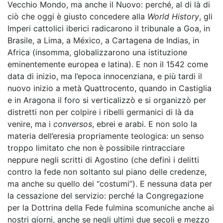
Vecchio Mondo, ma anche il Nuovo: perché, al di là di
ciò che oggi è giusto concedere alla
World History
, gli
Imperi cattolici iberici radicarono il tribunale a Goa, in
Brasile, a Lima, a México, a Cartagena de Indias, in
Africa (insomma, globalizzarono una istituzione
eminentemente europea e latina). E non il 1542 come
data di inizio, ma l’epoca innocenziana, e più tardi il
nuovo inizio a metà Quattrocento, quando in Castiglia
e in Aragona il foro si verticalizzò e si organizzò per
distretti non per colpire i ribelli germanici di là da
venire, ma i
conversos
, ebrei e arabi. E non solo la
materia dell’eresia propriamente teologica: un senso
troppo limitato che non è possibile rintracciare
neppure negli scritti di Agostino (che definì i delitti
contro la fede non soltanto sul piano delle credenze,
ma anche su quello dei “costumi”). E nessuna data per
la cessazione del servizio: perché la Congregazione
per la Dottrina della Fede fulmina scomuniche anche ai
nostri giorni, anche se negli ultimi due secoli e mezzo