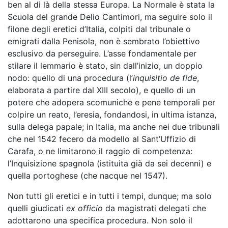
ben al di là della stessa Europa. La Normale è stata la
Scuola del grande Delio Cantimori, ma seguire solo il
filone degli eretici d’Italia, colpiti dal tribunale o
emigrati dalla Penisola, non è sembrato l’obiettivo
esclusivo da perseguire. L’asse fondamentale per
stilare il lemmario è stato, sin dall’inizio, un doppio
nodo: quello di una procedura (l’
inquisitio de fide
,
elaborata a partire dal XIII secolo), e quello di un
potere che adopera scomuniche e pene temporali per
colpire un reato, l’eresia, fondandosi, in ultima istanza,
sulla delega papale; in Italia, ma anche nei due tribunali
che nel 1542 fecero da modello al Sant’Uffizio di
Carafa, o ne limitarono il raggio di competenza:
l’Inquisizione spagnola (istituita già da sei decenni) e
quella portoghese (che nacque nel 1547).
Non tutti gli eretici e in tutti i tempi, dunque; ma solo
quelli giudicati
ex officio
da magistrati delegati che
adottarono una specifica procedura. Non solo il