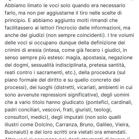
Abbiamo limato le voci solo quando era necessario
farlo, ma non per aggiustarne il tiro nelle scelte di
principio. E abbiamo aggiunto molti rimandi che
facilitassero ai lettori l’incrocio delle informazioni, ma
anche dei giudizi (non sempre coincidenti). I tre volumi
delle voci si occupano dunque della definizione dei
crimini di eresia (intesa, come già fecero i giudici, in
senso sempre più esteso: magia, apostasia, negazione
dei dogmi, sessualità indisciplinata, pretesa santità,
reati contro i sacramenti, etc.), della procedura (sul
piano formale del diritto e su quello concreto dei
processi), dei luoghi (distretti, vicariati, ambienti in cui
sono avvenute repressioni significative), degli uomini
che a vario titolo hanno giudicato (pontefici, cardinali,
padri conciliari, vescovi, frati, giuristi, teologi,
consultori, medici), degli imputati (non solo quelli
illustri come Dolcino, Carranza, Bruno, Galileo, Vieira,
Buonaiuti) e dei loro scritti ora vietati ora emendati.