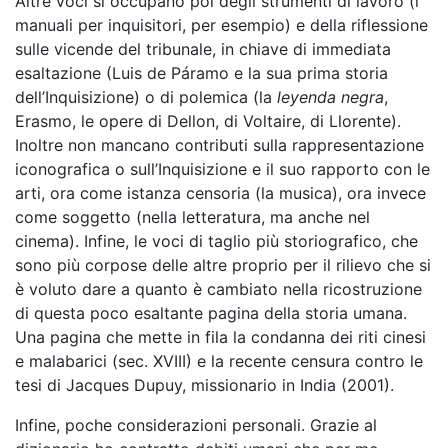
Altre voci si occupano poi degli strumenti di lavoro (i
manuali per inquisitori, per esempio) e della riflessione
sulle vicende del tribunale, in chiave di immediata
esaltazione (Luis de Páramo e la sua prima storia
dell’Inquisizione) o di polemica (la
leyenda negra
,
Erasmo, le opere di Dellon, di Voltaire, di Llorente).
Inoltre non mancano contributi sulla rappresentazione
iconografica o sull’Inquisizione e il suo rapporto con le
arti, ora come istanza censoria (la musica), ora invece
come soggetto (nella letteratura, ma anche nel
cinema). Infine, le voci di taglio più storiografico, che
sono più corpose delle altre proprio per il rilievo che si
è voluto dare a quanto è cambiato nella ricostruzione
di questa poco esaltante pagina della storia umana.
Una pagina che mette in fila la condanna dei riti cinesi
e malabarici (sec. XVIII) e la recente censura contro le
tesi di Jacques Dupuy, missionario in India (2001).
Infine, poche considerazioni personali. Grazie al