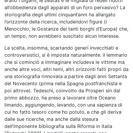
erano i bigami, le
beatas
e le migliaia di fedeli ridotti
all’obbedienza dagli apparati di un foro pervasivo? La
storiografia degli ultimi cinquant’anni ha allargato
l’orizzonte della ricerca, includendovi figure (i
Menocchio, le Gostanze dei tanti borghi d’Europa) che,
un tempo, non avrebbero suscitato alcun interesse.
La scelta, insomma, scartando generi invecchiati e
controversistici, si è imposta naturalmente: il lemmario
che si cominciò a immaginare includeva le vittime ma
anche altre voci, altri temi, altri orizzonti fatti propri da
una storiografia rinnovata a partire dagli anni Settanta
del Novecento (prima nella Spagna postfranchista e
poi altrove). Tedeschi, coinvolto da Prosperi sin dal
primo abbozzo, ha preso a lavorare oltre Oceano
limando, aggiungendo, levando, con una sapienza di
cui ho fatto tesoro come ho potuto, e che gli deriva
dalle sue ricerche, ma anche dalla stesura
dell’imponente bibliografia sulla Riforma in Italia