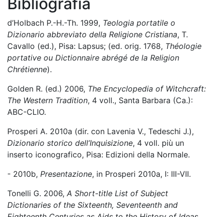
Bibliografia
d’Holbach P.-H.-Th. 1999,
Teologia portatile o
Dizionario abbreviato della Religione Cristiana
, T.
Cavallo (ed.), Pisa: Lapsus; (ed. orig. 1768,
Théologie
portative ou Dictionnaire abrégé de la Religion
Chrétienne
).
Golden R. (ed.) 2006,
The Encyclopedia of Witchcraft:
The Western Tradition
, 4 voll., Santa Barbara (Ca.):
ABC-CLIO.
Prosperi A. 2010a (dir. con Lavenia V., Tedeschi J.),
Dizionario storico dell’Inquisizione
, 4 voll. più un
inserto iconografico, Pisa: Edizioni della Normale.
- 2010b,
Presentazione
, in Prosperi 2010a, I: III-VII.
Tonelli G. 2006,
A Short-title List of Subject
Dictionaries of the Sixteenth, Seventeenth and
Eighteenth Centuries as Aids to the History of Ideas
,