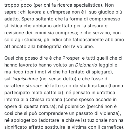
troppo poco (per chi fa ricerca specialistica). Non
saprei: chi lavora a un’impresa non è il suo giudice più
adatto. Spero soltanto che la forma di compromesso
stilistica che abbiamo adottato per la stesura e
revisione dei lemmi sia compresa; e che servano, non
solo agli studiosi, gli indici che faticosamente abbiamo
affiancato alla bibliografia del IV volume.
Quel che posso dire è che Prosperi e tutti quelli che ci
hanno lavorato hanno voluto un
Dizionario
leggibile
ma ricco (per i motivi che ho tentato di spiegare),
sull’
Inquisizione
(nel senso detto) e che fosse di
carattere
storico
: né fatto solo da studiosi laici (hanno
partecipato molti cattolici), né pensato in un’ottica
interna alla Chiesa romana (come spesso accade in
opere di questa natura); né polemico (perché non è
così che si può comprendere un passato di violenza),
né apologetico (adottare la chiave istituzionale non ha
significato affatto sostituire la vittima con il carnefice).