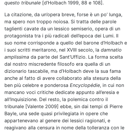
questo tribunale
[d’Holbach 1999, 88 e 108].
La citazione, da un’opera breve, forse è un po’ lunga,
ma spero non troppo noiosa. Si tratta delle parole
taglienti cavate da un lessico semiserio, opera di un
protagonista tra i più radicali dell’epoca dei Lumi. Il
suo nome corrisponde a quello del barone d’Holbach e
i suoi scritti meritarono, nel XVIII secolo, la
damnatio
amplissima
da parte del Sant’Uffizio. La forma scelta
dal nostro miscredente filosofo era quella di un
dizionario tascabile, ma d’Holbach deve la sua fama
anche al fatto di avere collaborato alla stesura della
ben più celebre e ponderosa
Encyclopédie
, in cui non
mancano voci critiche dedicate appunto all’eresia e
all’Inquisizione. Del resto, la polemica contro il
tribunale [Valente 2009] ebbe, sin dai tempi di Pierre
Bayle, una sede quasi privilegiata in opere che
appartenevano al genere dei lessici ragionati, e
reagivano alla censura in nome della tolleranza con le