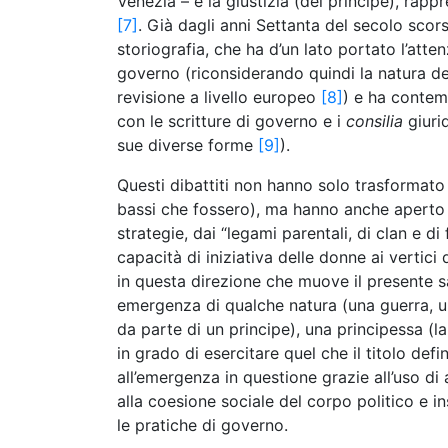
Venezia – e la giustizia (del principe), rap
[7]
. Già dagli anni Settanta del secolo scor
storiografia, che ha d’un lato portato l’atte
governo (riconsiderando quindi la natura degl
revisione a livello europeo
[8]
) e ha contemp
con le scritture di governo e i
consilia
giuri
sue diverse forme
[9]
).
Questi dibattiti non hanno solo trasformato l
bassi che fossero), ma hanno anche aperto la 
strategie, dai “legami parentali, di clan e di
capacità di iniziativa delle donne ai vertici 
in questa direzione che muove il presente s
emergenza di qualche natura (una guerra, 
da parte di un principe), una principessa (la
in grado di esercitare quel che il titolo def
all’emergenza in questione grazie all’uso di
alla coesione sociale del corpo politico e 
le pratiche di governo.