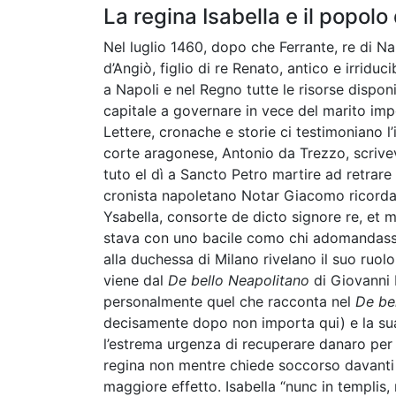
La regina Isabella e il popolo
Nel luglio 1460, dopo che Ferrante, re di Na
d’Angiò, figlio di re Renato, antico e irridu
a Napoli e nel Regno tutte le risorse disponi
capitale a governare in vece del marito imp
Lettere, cronache e storie ci testimoniano l
corte aragonese, Antonio da Trezzo, scrivev
tuto el dì a Sancto Petro martire ad retrare 
cronista napoletano Notar Giacomo ricordav
Ysabella, consorte de dicto signore re, et 
stava con uno bacile como chi adomandass
alla duchessa di Milano rivelano il suo ruol
viene dal
De bello Neapolitano
di Giovanni 
personalmente quel che racconta nel
De be
decisamente dopo non importa qui) e la sua
l’estrema urgenza di recuperare danaro per s
regina non mentre chiede soccorso davanti a
maggiore effetto. Isabella “nunc in templis,