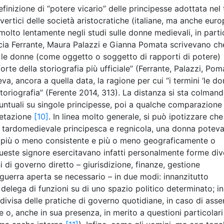
inizione di “potere vicario” delle principesse adottata nel t
vertici delle società aristocratiche (italiane, ma anche eur
 molto lentamente negli studi sulle donne medievali, in parti
ucia Ferrante, Maura Palazzi e Gianna Pomata scrivevano ch
o le donne (come oggetto o soggetto di rapporti di potere)
forte della storiografia più ufficiale” (Ferrante, Palazzi, Pom
a, ancora a quella data, la ragione per cui “i termini ‘le do
storiografia” (Ferente 2014, 313). La distanza si sta colmand
puntuali su singole principesse, poi a qualche comparazione
pretazione
[10]
. In linea molto generale, si può ipotizzare che
talia tardomedievale principesca e regnicola, una donna potev
e più o meno consistente e più o meno geograficamente o
queste signore esercitavano infatti personalmente forme div
i di governo diretto – giurisdizione, finanze, gestione
 guerra aperta se necessario – in due modi: innanzitutto
elega di funzioni su di uno spazio politico determinato; in
ivisa delle pratiche di governo quotidiane, in caso di ass
 o, anche in sua presenza, in merito a questioni particolari