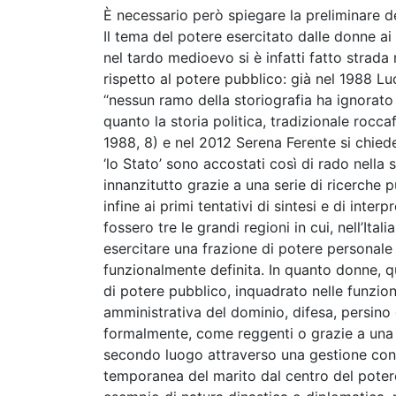
È necessario però spiegare la preliminare def
Il tema del potere esercitato dalle donne ai 
nel tardo medioevo si è infatti fatto strada
rispetto al potere pubblico: già nel 1988 L
“nessun ramo della storiografia ha ignorat
quanto la storia politica, tradizionale rocca
1988, 8) e nel 2012 Serena Ferente si chiedev
‘lo Stato’ sono accostati così di rado nella 
innanzitutto grazie a una serie di ricerche 
infine ai primi tentativi di sintesi e di inter
fossero tre le grandi regioni in cui, nell’I
esercitare una frazione di potere personal
funzionalmente definita. In quanto donne, 
di potere pubblico, inquadrato nelle funzion
amministrativa del dominio, difesa, persino
formalmente, come reggenti o grazie a una d
secondo luogo attraverso una gestione cond
temporanea del marito dal centro del potere