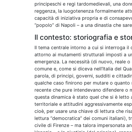
principeschi e regi tardomedievali, una donn
reggenza, la luogotenenza formalmente attri
capacità di iniziativa propria e di consapev
“popolo” di Napoli – a una dinastia che sare
Il contesto: storiografia e sto
Il tema centrale intorno a cui si interroga il
attorno ai mutamenti strutturali imposti a u
emergenza. La necessità (di nuovo, reale o 
comune e, come si diceva nell’Italia del Quatt
parola, di principi, governi, sudditi e citta
qualche caso finirono per mutare o quanto 
recente che pure intendevano difendere o ma
questa dinamica è stato quel che si è letto 
territoriale e attitudini aggressivamente e
cioè, per usare una chiave di lettura che ris
lettura “democratica” dei comuni italiani), 
civile di Firenze – ma talora impersonata anc