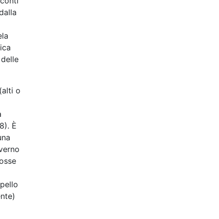
sconti
dalla
ela
dica
 delle
alti o
a
8). È
una
verno
fosse
pello
ente)