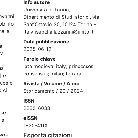
Info autore
Università di Torino,
iovanni
Dipartimento di Studi storici, via
obilitò
Sant’Ottavio 20, 10124 Torino –
nella
Italy isabella.lazzarini@unito.it
Data pubblicazione
a
2025-06-12
ta
Parole chiave
late medieval italy; princesses;
na
consensus; milan; ferrara.
] e
duca e
Rivista / Volume / Anno
ò ci
Storicamente / 20 / 2024
o
ISSN
2282-6033
sce
eISSN
la
1825-411X
rvos
Esporta citazioni