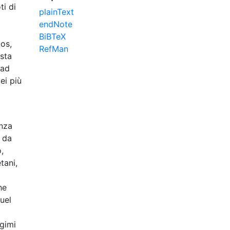
ti di
plainText
endNote
BiBTeX
tos,
RefMan
esta
 ad
ei più
enza
i da
,
tani,
he
uel
egimi