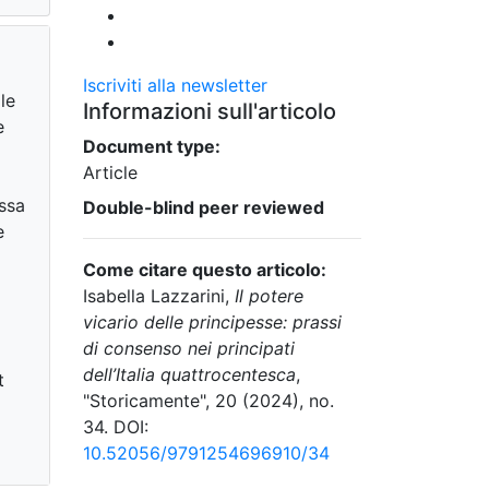
Iscriviti alla newsletter
le
Informazioni sull'articolo
e
Document type:
Article
essa
Double-blind peer reviewed
e
Come citare questo articolo:
Isabella Lazzarini,
Il potere
vicario delle principesse: prassi
di consenso nei principati
dell’Italia quattrocentesca
,
t
"Storicamente", 20 (2024), no.
34. DOI:
10.52056/9791254696910/34