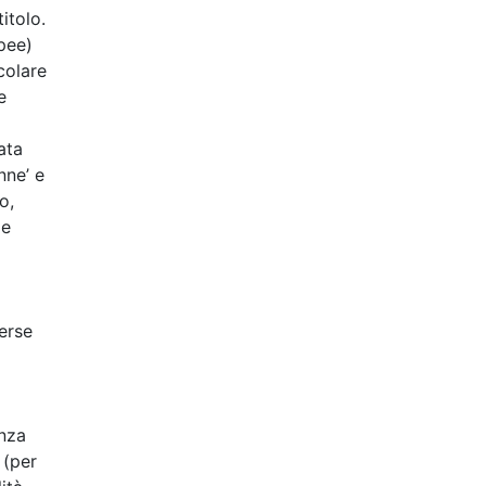
itolo.
opee)
colare
e
ata
nne’ e
o,
 e
a
erse
enza
 (per