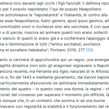
tteva loro davanti agli occhi i figli fanciulli: li definiva nipo
o per il popolo napoletano (“qui de populo Neapolitano
 sottolineava la “napoletanità” e l’italianità, di contro alla
es esse Neapolitanos, Italici generis, apud ipsos genitos, al
concittadini onori e ricchezze sino alla vecchiaia. E con qu
i e di parole, riusciva ad animare quanti non erano solleciti
o slancio di quanti lo erano già e a confermare l’appoggio d
 e l’ammirazione di tutti (“lentos excitabat, excitatos
na et excellens habebatur”, Pontano 2019, 277
[5]
).
anto si cercherà di approfondire qui: un regno, una emerg
ragilità dinastica (non solo gli aragonesi regnavano a Napol
ancora recente, ma Ferrante era figlio naturale di re Alfonso
o e, fin dal 1443 e mediante giuramento, dai baroni napole
 particolarmente sfavorevole (le settimane immediatamente
mento del quadro – in questo caso una donna, la regina – c
zione) del consenso per superare il momento più difficile. Q
o è dunque che, in un contesto che somma in sé una buona
navano con regolarità la stabilità e il funzionamento dei r