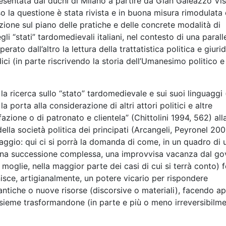
presentata dai duchi di Milano a partire da Gian Galeazzo Vi
so la questione è stata rivista e in buona misura rimodulata 
nzione sul piano delle pratiche e delle concrete modalità di
i “stati” tardomedievali italiani, nel contesto di una parall
erato dall’altro la lettura della trattatistica politica e giuri
dici (in parte riscrivendo la storia dell’Umanesimo politico e
a ricerca sullo “stato” tardomedievale e sui suoi linguaggi (
porta alla considerazione di altri attori politici e altre
 fazione o di patronato e clientela” (Chittolini 1994, 562) all
della società politica dei principati (Arcangeli, Peyronel
200
aggio: qui ci si porrà la domanda di come, in un quadro di 
una successione complessa, una improvvisa vacanza dal go
 moglie, nella maggior parte dei casi di cui si terrà conto) 
inisce, artigianalmente, un potere vicario per rispondere
 antiche o nuove risorse (discorsive o materiali), facendo ap
insieme trasformandone (in parte e più o meno irreversibilm