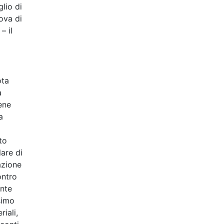
lio di
ova di
– il
ota
a
ene
a
to
are di
azione
ontro
ente
simo
iali,