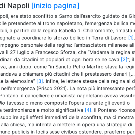
 di Napoli
[inizio pagina]
poli, era stato sconfitto a Sarno dall’esercito guidato da G
cibile pretendente al trono napoletano, l’emergenza bellica m
bili, a partire dalla regina Isabella di Chiaromonte, rimasta 
egnato a coordinare lo sforzo bellico in Terra di Lavoro
[1]
.
’impegno personale della regina: l’ambasciatore milanese all
a il 27 luglio a Francesco Sforza, che “Madama la regina s
dinari da citadini et populari et ogni hora se ne cava
[2]
”; il
a, anni dopo, come “in Sancto Petro Martiro stava la regi
mandava a chiamare più citadini che li prestassero denari […
e la elemosina”
[3]
. Infine, le lettere stesse della regina al 
o nell’emergenza (Prisco 2021). La nota più interessante per
Pontano: il cancelliere e umanista napoletano aveva vissut
llo
(avesse o meno composto l’opera durante gli eventi o
 testimonianza è molto significativa
[4]
. Il Pontano ricono
upplire agli effetti immediati della sconfitta, ma ci mostra 
lla chiesa, ma intenta a mettere in opera una strategia di
 nunc publicis in lociis sese civibus ostendere, praeferre pa