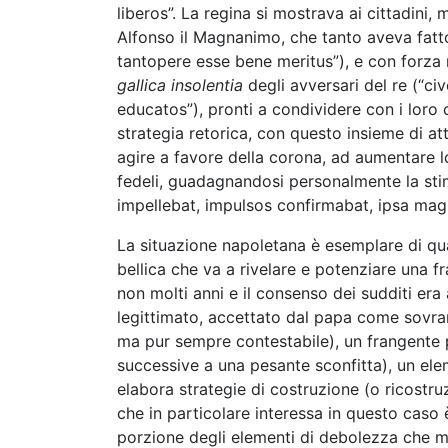
liberos”. La regina si mostrava ai cittadini, me
Alfonso il Magnanimo, che tanto aveva fatt
tantopere esse bene meritus”), e con forza ne
gallica insolentia
degli avversari del re (“civ
educatos”), pronti a condividere con i loro 
strategia retorica, con questo insieme di att
agire a favore della corona, ad aumentare l
fedeli, guadagnandosi personalmente la stima
impellebat, impulsos confirmabat, ipsa mag
La situazione napoletana è esemplare di qu
bellica che va a rivelare e potenziare una f
non molti anni e il consenso dei sudditi era 
legittimato, accettato dal papa come sovran
ma pur sempre contestabile), un frangente
successive a una pesante sconfitta), un ele
elabora strategie di costruzione (o ricostru
che in particolare interessa in questo cas
porzione degli elementi di debolezza che mi