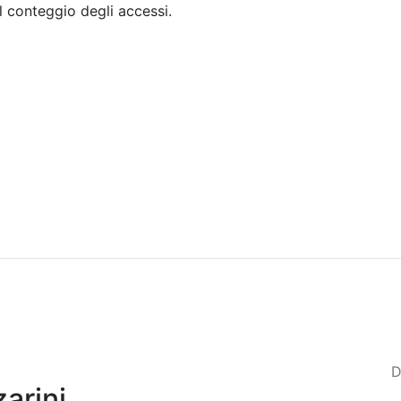
il conteggio degli accessi.
Sommario
Archivio
D
zarini