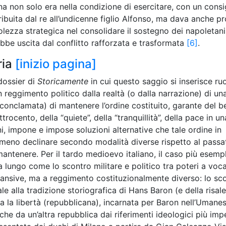
a non solo era nella condizione di esercitare, con un consig
buita dal re all’undicenne figlio Alfonso, ma dava anche pr
olezza strategica nel consolidare il sostegno dei napoletani 
bbe uscita dal conflitto rafforzata e trasformata
[6]
.
ria
[inizio pagina]
 dossier di
Storicamente
in cui questo saggio si inserisce ru
n reggimento politico dalla realtà (o dalla narrazione) di un
conclamata) di mantenere l’ordine costituito, garante del b
rocento, della “quiete”, della “tranquillità”, della pace in un
dini, impone e impose soluzioni alternative che tale ordine in
meno declinare secondo modalità diverse rispetto al passa
ntenere. Per il tardo medioevo italiano, il caso più esempl
a lungo come lo scontro militare e politico tra poteri a voc
spansive, ma a reggimento costituzionalmente diverso: lo sc
ale alla tradizione storiografica di Hans Baron (e della risal
tra la libertà (repubblicana), incarnata per Baron nell’Umane
he da un’altra repubblica dai riferimenti ideologici più imper