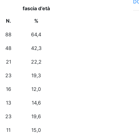
DO
fascia d’età
N.
%
88
64,4
48
42,3
21
22,2
23
19,3
16
12,0
13
14,6
23
19,6
11
15,0