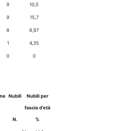
9
10,5
9
15,7
8
8,97
1
4,35
0
0
ne
Nubili
Nubili per
fascia d’età
N.
%