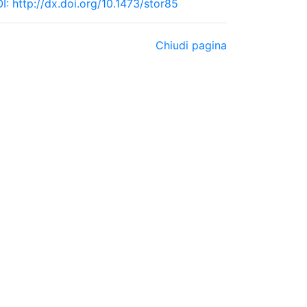
I:
http://dx.doi.org/10.1473/stor85
Chiudi pagina