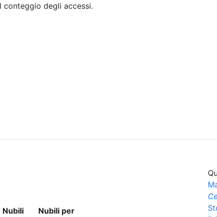
il conteggio degli accessi.
Sommario
Archivio
Qu
Ma
Ce
St
Nubili
Nubili per