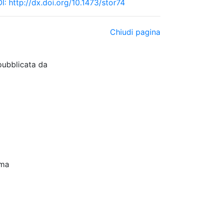
I:
http://dx.doi.org/10.1473/stor74
Chiudi pagina
pubblicata da
oma