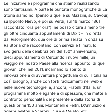
Le iniziative e i programmi che stiamo realizzando
sono tantissimi. A parte le puntate monografiche di La
Storia siamo noi (penso a quelle su Mazzini, su Cavour,
su Ippolito Nievo, e poi su Verdi, sul 16 marzo 1861
raccontato “ora per ora”), ne posso citare almeno tre:
gli oltre cinquanta appuntamenti di Dixit – In diretta
dal Risorgimento, due ore di prima serata in onda su
RaiStoria che raccontano, con servizi e filmati, lo
svolgersi delle celebrazioni del 150° anniversario; i
dieci appuntamenti di Cercando i nuovi mille, un
viaggio nel nostro Paese alla ricerca, appunto, di quei
giovani che, nel 2011, incarnano lo spirito di
innovazione e di avventura progettuale di cui l’Italia ha
così bisogno, anche con forti radicamenti nel web e
nelle nuove tecnologie; e, ancora, Fratelli d’Italia, un
programma molto elegante e di spessore, che mette a
confronto personalità del presente e della storia di
questi primi 150 anni: Montanelli e Feltri, D’Annunzio e
Sgarbi, Mattei e Scaroni, Duse e Melato, etc.