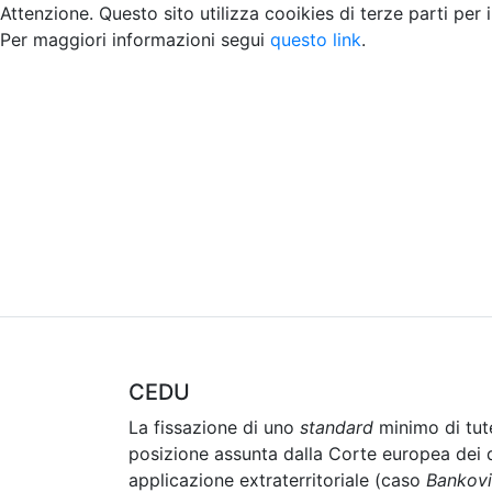
Attenzione. Questo sito utilizza cooikies di terze parti per 
Per maggiori informazioni segui
questo link
.
Home
Chi siamo
Contatti
Peer review
CEDU
La fissazione di uno
standard
minimo di tute
posizione assunta dalla Corte europea dei di
applicazione extraterritoriale (caso
Bankov