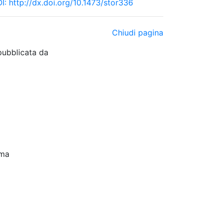
I:
http://dx.doi.org/10.1473/stor336
Chiudi pagina
pubblicata da
oma