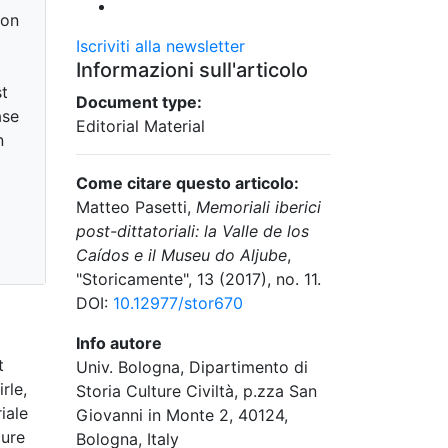
 on
Iscriviti alla newsletter
Informazioni sull'articolo
st
Document type:
ase
Editorial Material
n
Come citare questo articolo:
Matteo Pasetti,
Memoriali iberici
post-dittatoriali: la Valle de los
Caídos e il Museu do Aljube
,
"Storicamente", 13 (2017), no. 11.
DOI:
10.12977/stor670
Info autore
t
Univ. Bologna, Dipartimento di
rle,
Storia Culture Civiltà, p.zza San
iale
Giovanni in Monte 2, 40124,
cure
Bologna, Italy