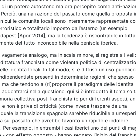
a, di un potere autoctono ma ora percepito come anti-nazio
. Perciò, una narrazione del passato come quella proposta i
 in cui le comunità locali sono interamente rappresentate c
erroristico e totalitario imposto dall’esterno (un esempio
dapest [Apor 2014], ma la tendenza è riscontrabile in tutta 
mente del tutto inconcepibile nella penisola iberica.
vagamente analogo, ma in scala minore, si registra a livell
a dittatura franchista come violenta politica di centralizzazio
le identità locali. In tal modo, si è diffuso un uso pubblico
indipendentiste presenti in determinate regioni, che spesso
, ma che tendono a (ri)proporre il paradigma delle identità
ddentrarci nella questione, qui si è introdotto il tema sol
oria collettiva post-franchista (e per differenti aspetti, an
a e non è priva di criticità (come invece traspare da una
a quale la transizione spagnola sarebbe riducibile a un’esper
esa sul passato che avrebbe favorito un rapido e indolore
]
. Per esempio, in entrambi i casi iberici uno dei punti di ma
che - con effetto opposto - hanno segnato l’inizio del franch