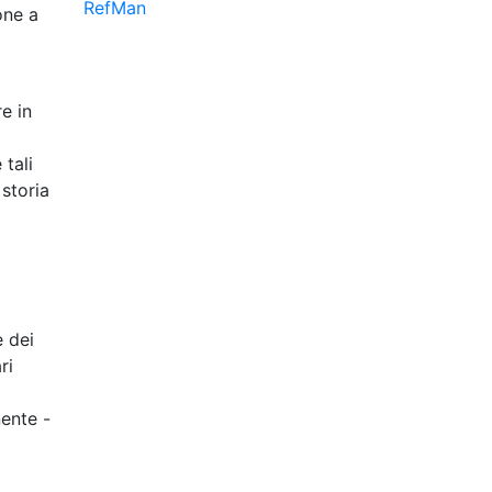
RefMan
one a
e in
 tali
storia
e dei
ri
nente -