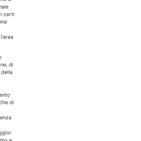
nale
n certi
ome
l’area
o
ne, di
 della
tanto
che di
ienza
ggior
ismo e