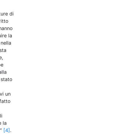
ure di
itto
 hanno
ire la
 nella
sta
e,
be
alla
 stato
vi un
fatto
li
e la
”
[4]
.