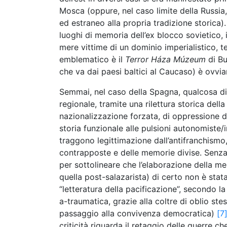
Mosca (oppure, nel caso limite della Russi
ed estraneo alla propria tradizione storica)
luoghi di memoria dell’ex blocco sovietico,
mere vittime di un dominio imperialistico, t
emblematico è il
Terror Háza Múzeum
di Bu
che va dai paesi baltici al Caucaso) è ovvia
Semmai, nel caso della Spagna, qualcosa di 
regionale, tramite una rilettura storica dell
nazionalizzazione forzata, di oppressione del
storia funzionale alle pulsioni autonomiste/
traggono legittimazione dall’antifranchismo
contrapposte e delle memorie divise. Senza a
per sottolineare che l’elaborazione della mem
quella post-salazarista) di certo non è stat
“letteratura della pacificazione”, secondo l
a-traumatica, grazie alla coltre di oblio st
passaggio alla convivenza democratica)
[7
criticità riguarda il retaggio delle guerre 