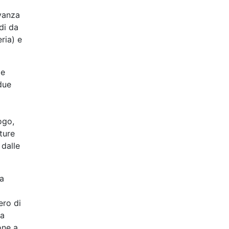
evanza
di da
ria) e
 e
due
ogo,
ture
 dalle
ta
ero di
pa
one a