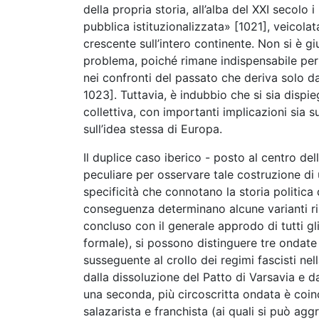
della propria storia, all’alba del XXI seco
pubblica istituzionalizzata» [1021], veicol
crescente sull’intero continente. Non si è g
problema, poiché rimane indispensabile per
nei confronti del passato che deriva solo 
1023]. Tuttavia, è indubbio che si sia disp
collettiva, con importanti implicazioni sia su
sull’idea stessa di Europa.
Il duplice caso iberico - posto al centro del
peculiare per osservare tale costruzione di 
specificità che connotano la storia politica
conseguenza determinano alcune varianti ris
concluso con il generale approdo di tutti gl
formale), si possono distinguere tre ondate d
susseguente al crollo dei regimi fascisti ne
dalla dissoluzione del Patto di Varsavia e d
una seconda, più circoscritta ondata è coin
salazarista e franchista (ai quali si può ag