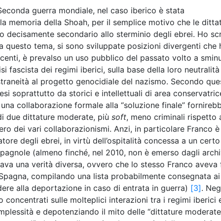
a Seconda guerra mondiale, nel caso iberico è stata
memoria della Shoah, per il semplice motivo che le dittat
 decisamente secondario allo sterminio degli ebrei. Ho scr
a questo tema, si sono sviluppate posizioni divergenti che
ecenti, è prevalso un uso pubblico del passato volto a sminu
i fascista dei regimi iberici, sulla base della loro neutralità
straneità al progetto genocidiale del nazismo. Secondo que
esi soprattutto da storici e intellettuali di area conservatric
i una collaborazione formale alla “soluzione finale” fornireb
 di due dittature moderate, più
soft
, meno criminali rispetto 
vero dei vari collaborazionismi. Anzi, in particolare Franco è
re degli ebrei, in virtù dell’ospitalità concessa a un certo
 spagnole (almeno finché, nel 2010, non è emerso dagli archi
va una verità diversa, ovvero che lo stesso Franco aveva 
in Spagna, compilando una lista probabilmente consegnata ai
ere alla deportazione in caso di entrata in guerra)
[3]
. Neg
o concentrati sulle molteplici interazioni tra i regimi iberici 
plessità e depotenziando il mito delle “dittature moderate