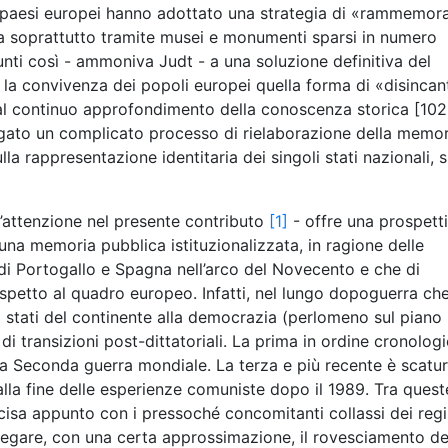
lo i paesi europei hanno adottato una strategia di «rammemor
ata soprattutto tramite musei e monumenti sparsi in numero
iunti così - ammoniva Judt - a una soluzione definitiva del
 la convivenza dei popoli europei quella forma di «disincan
dal continuo approfondimento della conoscenza storica [10
iegato un complicato processo di rielaborazione della memor
lla rappresentazione identitaria dei singoli stati nazionali, s
l’attenzione nel presente contributo
[1]
- offre una prospett
una memoria pubblica istituzionalizzata, in ragione delle
 di Portogallo e Spagna nell’arco del Novecento e che di
petto al quadro europeo. Infatti, nel lungo dopoguerra che
i stati del continente alla democrazia (perlomeno sul piano
i transizioni post-dittatoriali. La prima in ordine cronolog
lla Seconda guerra mondiale. La terza e più recente è scatur
alla fine delle esperienze comuniste dopo il 1989. Tra quest
cisa appunto con i pressoché concomitanti collassi dei reg
gregare, con una certa approssimazione, il rovesciamento de