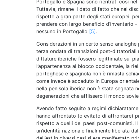
Portogallo e Spagna sono rientrati così nel
Tuttavia, rimane il dato di fatto che nel di
rispetto a gran parte degli stati europei: 
prendere con largo beneficio d’inventario -
nessuno in Portogallo
[5]
.
Considerazioni in un certo senso analoghe 
terza ondata di transizioni post-dittatorial
dittature iberiche fossero legittimate sul p
l’appartenenza al blocco occidentale, la ri
portoghese e spagnola non è rimasta schiac
come invece è accaduto in Europa orientale d
nella penisola iberica non è stata segnata 
degenerazioni che afflissero il mondo sovie
Avendo fatto seguito a regimi dichiaratament
hanno affrontato (o evitato di affrontare) 
rispetto a quelli dei paesi post-comunisti. 
un’identità nazionale finalmente liberata d
dell’est in diversi casi si era manifestato 