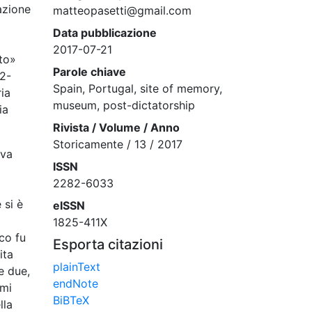
azione
matteopasetti@gmail.com
Data pubblicazione
2017-07-21
to»
Parole chiave
22-
Spain, Portugal, site of memory,
ia
museum, post-dictatorship
ia
Rivista / Volume / Anno
Storicamente / 13 / 2017
iva
ISSN
2282-6033
 si è
eISSN
1825-411X
ico fu
Esporta citazioni
ita
plainText
e due,
endNote
imi
BiBTeX
lla