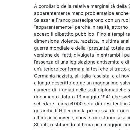
A corollario della relativa marginalità dell
apparentemente meno problematica anche la 
Salazar e Franco parteciparono con un ruolo
“apparentemente” perché in realtà, attorno 
acceso il dibattito pubblico. Fino a tempi r
dimensione violenta, razzista, in ultima analis
guerra mondiale e della (presunta) totale e
versione dei fatti, divulgata in entrambi i pa
l’assenza di una legislazione antisemita e d
un’ulteriore conferma alla tesi che si trattò
Germania nazista, all’Italia fascista, e al no
a lungo descritto come un magnanimo salvato
numero di rifugiati nelle sedi diplomatiche
documento datato 13 maggio 1941 che svela
schedare i circa 6.000 sefarditi residenti 
gerarchi di Hitler con la promessa di proced
ultimi anni, invece, nuovi studi storici si son
Shoah, restituendo al tema una maggior com