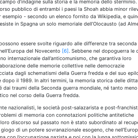
 campo d’indagine sulla storia e la memoria dello sterminio.
scorso pubblico di entrambi i paesi la Shoah abbia minor ril
per esempio - secondo un elenco fornito da Wikipedia, e quin
 esiste in Spagna un solo memoriale dell’Olocausto (ad Alme
possono essere svolte riguardo alle differenze tra seconda
i nell’Europa del Novecento
[6]
. Sebbene nel dopoguerra le 
iano internazionale dall’anticomunismo, che garantiva loro
elaborazione delle memorie collettive nelle democrazie
ciata dagli schematismi della Guerra fredda e del suo epil
opo il 1989. In altri termini, la memoria storica delle ditta
né dai traumi della Seconda guerra mondiale, né tanto meno
tico nel corso della Guerra fredda.
e nazionalisti, le società post-salazarista e post-franchis
problemi di memoria con connotazioni politiche antitetiche
Il loro discorso sul passato non è stato subordinato al recup
al giogo di un potere sovranazionale esogeno, che nell’Euro
prima con l’occupazione nazista e poi con la lunga sottomissi