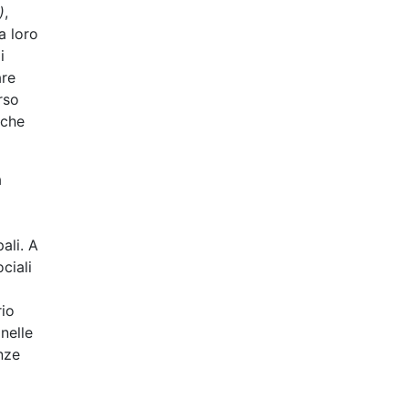
)
,
a loro
i
are
rso
nche
a
ali. A
ciali
rio
nelle
anze
o