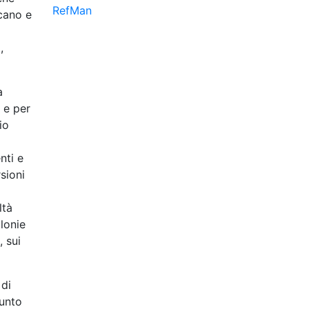
RefMan
icano e
,
a
 e per
io
nti e
rsioni
ltà
olonie
, sui
 di
punto