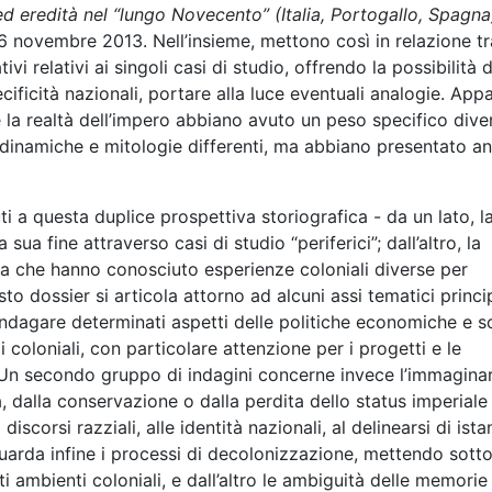
 ed eredità nel “lungo Novecento” (Italia, Portogallo, Spagna
 16 novembre 2013. Nell’insieme, mettono così in relazione tr
vi relativi ai singoli casi di studio, offrendo la possibilità d
ecificità nazionali, portare alla luce eventuali analogie. App
 la realtà dell’impero abbiano avuto un peso specifico dive
o dinamiche e mitologie differenti, ma abbiano presentato a
uti a questa duplice prospettiva storiografica - da un lato, l
 sua fine attraverso casi di studio “periferici”; dall’altro, la
na che hanno conosciuto esperienze coloniali diverse per
o dossier si articola attorno ad alcuni assi tematici princip
indagare determinati aspetti delle politiche economiche e so
 coloniali, con particolare attenzione per i progetti e le
. Un secondo gruppo di indagini concerne invece l’immagina
a, dalla conservazione o dalla perdita dello status imperiale 
 discorsi razziali, alle identità nazionali, al delinearsi di ist
guarda infine i processi di decolonizzazione, mettendo sott
i ambienti coloniali, e dall’altro le ambiguità delle memorie