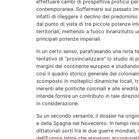
effettuare cambi di prospettiva proficui per
contemporanea. Soffermarsi sul passato impe
infatti di rileggere il declino del predomin
dal punto di vista di tre piccole potenze i
territoriali, mettendo a fuoco innanzitutto u
principali potenze imperiali.
In un certo senso, parafrasando una nota teo
tentativo di “provincializzare” lo studio di
margini del continente europeo e studiandone
così il quadro storico generale del colonial
scomposto in molteplici dinamiche locali, t
inerenti alle politiche coloniali e alle eredi
intende fornire un contributo in tale direzi
in considerazione.
Su un secondo versante, il dossier ha origin
e della Spagna nel Novecento. In tempi recen
dittatoriali sorti tra le due guerre mondiali,
dell’Europa latina che appaiono accomunati 