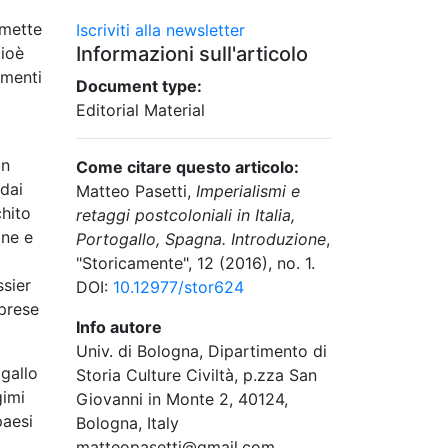
rmette
Iscriviti alla newsletter
Informazioni sull'articolo
cioè
imenti
Document type:
Editorial Material
un
Come citare questo articolo:
 dai
Matteo Pasetti,
Imperialismi e
chito
retaggi postcoloniali in Italia,
one e
Portogallo, Spagna. Introduzione
,
"Storicamente", 12 (2016), no. 1.
ssier
DOI:
10.12977/stor624
 prese
Info autore
Univ. di Bologna, Dipartimento di
ogallo
Storia Culture Civiltà, p.zza San
gimi
Giovanni in Monte 2, 40124,
paesi
Bologna, Italy
matteopasetti@gmail.com