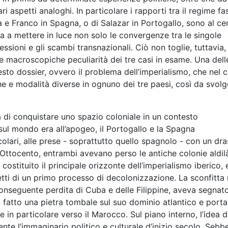
ari aspetti analoghi. In particolare i rapporti tra il regime fa
ra e Franco in Spagna, o di Salazar in Portogallo, sono al ce
a a mettere in luce non solo le convergenze tra le singole
ssioni e gli scambi transnazionali. Ciò non toglie, tuttavia,
macroscopiche peculiarità dei tre casi in esame. Una dell
esto dossier, ovvero il problema dell’imperialismo, che nel 
e e modalità diverse in ognuno dei tre paesi, così da svolg
va di conquistare uno spazio coloniale in un contesto
 sul mondo era all’apogeo, il Portogallo e la Spagna
ari, alle prese - soprattutto quello spagnolo - con un dra
l’Ottocento, entrambi avevano perso le antiche colonie aldil
ostituito il principale orizzonte dell’imperialismo iberico, 
tti di un primo processo di decolonizzazione. La sconfitta 
onseguente perdita di Cuba e delle Filippine, aveva segnat
 fatto una pietra tombale sul suo dominio atlantico e port
, e in particolare verso il Marocco. Sul piano interno, l’idea d
e l’immaginario politico e culturale d’inizio secolo. Sebb