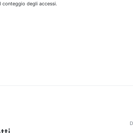
il conteggio degli accessi.
Sommario
Archivio
D
tti