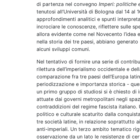
di partenza nel convegno
Imperi: politiche
tenutosi all’Università di Bologna dal 14 al
approfondimenti analitici e spunti interpretati
incrociare le conoscenze, riflettere sulle sp
allora evidente come nel Novecento l’idea e
nella storia dei tre paesi, abbiano generat
alcuni sviluppi comuni.
Nel tentativo di fornire una serie di contrib
rilettura dell’imperialismo occidentale e della
comparazione fra tre paesi dell’Europa lati
periodizzazione e importanza storica - quest
un primo gruppo di studiosi si è chiesto di 
attuate dai governi metropolitani negli spazi
contraddizioni del regime fascista italiano
politico e culturale scaturito dalla conquist
tre società latine, in relazione soprattutto ai
anti-imperiali. Un terzo ambito tematico ri
osservazione da un lato le resistenze di cert