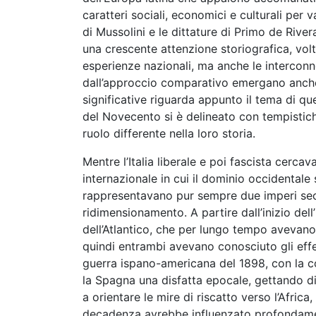
caratteri sociali, economici e culturali per v
di Mussolini e le dittature di Primo de Rive
una crescente attenzione storiografica, volt
esperienze nazionali, ma anche le interconne
dall’approccio comparativo emergano anche 
significative riguarda appunto il tema di qu
del Novecento si è delineato con tempistich
ruolo differente nella loro storia.
Mentre l’Italia liberale e poi fascista cerca
internazionale in cui il dominio occidentale
rappresentavano pur sempre due imperi secol
ridimensionamento. A partire dall’inizio del
dell’Atlantico, che per lungo tempo avevano c
quindi entrambi avevano conosciuto gli effe
guerra ispano-americana del 1898, con la c
la Spagna una disfatta epocale, gettando di
a orientare le mire di riscatto verso l’Africa
decadenza avrebbe influenzato profondament