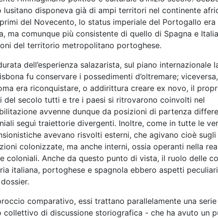
o lusitano disponeva già di ampi territori nel continente afr
primi del Novecento, lo status imperiale del Portogallo era
, ma comunque più consistente di quello di Spagna e Italia
oni del territorio metropolitano portoghese.
durata dell’esperienza salazarista, sul piano internazionale l
sbona fu conservare i possedimenti d’oltremare; viceversa,
 Roma era riconquistare, o addirittura creare ex novo, il propr
del secolo tutti e tre i paesi si ritrovarono coinvolti nel
obilitazione avvenne dunque da posizioni di partenza differe
iali seguì traiettorie divergenti. Inoltre, come in tutte le ve
nsionistiche avevano risvolti esterni, che agivano cioè sugli
azioni colonizzate, ma anche interni, ossia operanti nella rea
 coloniali. Anche da questo punto di vista, il ruolo delle c
oria italiana, portoghese e spagnola ebbero aspetti peculiari
 dossier.
roccio comparativo, essi trattano parallelamente una serie
 collettivo di discussione storiografica - che ha avuto un 