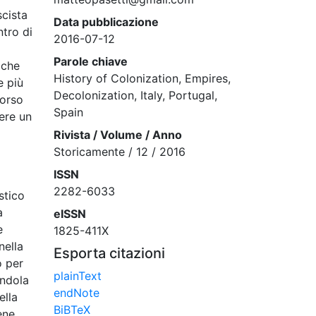
scista
Data pubblicazione
ntro di
2016-07-12
Parole chiave
 che
History of Colonization, Empires,
e più
Decolonization, Italy, Portugal,
corso
Spain
ere un
Rivista / Volume / Anno
Storicamente / 12 / 2016
ISSN
2282-6033
stico
à
eISSN
e
1825-411X
nella
Esporta citazioni
o per
plainText
andola
endNote
ella
BiBTeX
ene