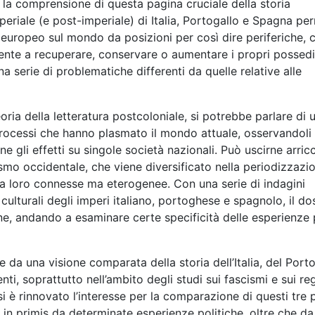
 la comprensione di questa pagina cruciale della storia
riale (e post-imperiale) di Italia, Portogallo e Spagna pe
io europeo sul mondo da posizioni per così dire periferiche, 
ntente a recuperare, conservare o aumentare i propri possed
na serie di problematiche differenti da quelle relative alle
ria della letteratura postcoloniale, si potrebbe parlare di 
 processi che hanno plasmato il mondo attuale, osservandoli
 gli effetti su singole società nazionali. Può uscirne arric
ismo occidentale, che viene diversificato nella periodizzazi
ra loro connesse ma eterogenee. Con una serie di indagini
tà culturali degli imperi italiano, portoghese e spagnolo, il do
one, andando a esaminare certe specificità delle esperienze
e da una visione comparata della storia dell’Italia, del Port
ti, soprattutto nell’ambito degli studi sui fascismi e sui re
 si è rinnovato l’interesse per la comparazione di questi tre 
in primis da determinate esperienze politiche, oltre che da