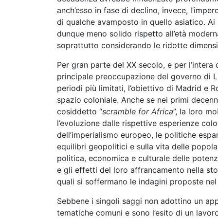
anch’esso in fase di declino, invece, l’imper
di qualche avamposto in quello asiatico. Ai 
dunque meno solido rispetto all’età moderna
soprattutto considerando le ridotte dimensi
Per gran parte del XX secolo, e per l’intera 
principale preoccupazione del governo di Li
periodi più limitati, l’obiettivo di Madrid e
spazio coloniale. Anche se nei primi decenni 
cosiddetto “
scramble for Africa
”, la loro m
l’evoluzione dalle rispettive esperienze colon
dell’imperialismo europeo, le politiche espa
equilibri geopolitici e sulla vita delle popol
politica, economica e culturale delle potenze
e gli effetti del loro affrancamento nella st
quali si soffermano le indagini proposte nel
Sebbene i singoli saggi non adottino un app
tematiche comuni e sono l’esito di un lavoro