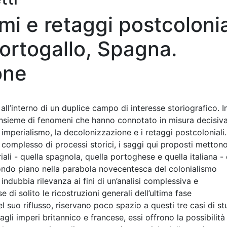
mi e retaggi postcolonia
 Portogallo, Spagna.
one
all’interno di un duplice campo di interesse storiografico. I
insieme di fenomeni che hanno connotato in misura decisiva 
 imperialismo, la decolonizzazione e i retaggi postcoloniali
 complesso di processi storici, i saggi qui proposti mettono
iali - quella spagnola, quella portoghese e quella italiana -
condo piano nella parabola novecentesca del colonialismo
ndubbia rilevanza ai fini di un’analisi complessiva e
 di solito le ricostruzioni generali dell’ultima fase
el suo riflusso, riservano poco spazio a questi tre casi di st
gli imperi britannico e francese, essi offrono la possibilità