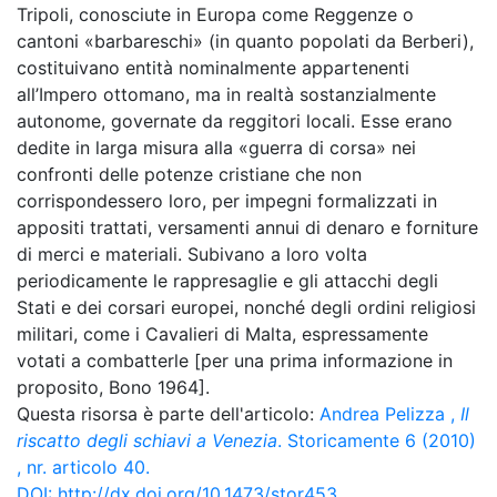
Tripoli, conosciute in Europa come Reggenze o
cantoni «barbareschi» (in quanto popolati da Berberi),
costituivano entità nominalmente appartenenti
all’Impero ottomano, ma in realtà sostanzialmente
autonome, governate da reggitori locali. Esse erano
dedite in larga misura alla «guerra di corsa» nei
confronti delle potenze cristiane che non
corrispondessero loro, per impegni formalizzati in
appositi trattati, versamenti annui di denaro e forniture
di merci e materiali. Subivano a loro volta
periodicamente le rappresaglie e gli attacchi degli
Stati e dei corsari europei, nonché degli ordini religiosi
militari, come i Cavalieri di Malta, espressamente
votati a combatterle [per una prima informazione in
proposito, Bono 1964].
Questa risorsa è parte dell'articolo:
Andrea Pelizza
,
Il
riscatto degli schiavi a Venezia
. Storicamente 6 (2010)
, nr. articolo 40.
DOI:
http://dx.doi.org/10.1473/stor453