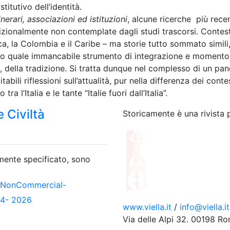
itutivo dell’identità.
inerari, associazioni ed istituzioni
, alcune ricerche più recen
dizionalmente non contemplate dagli studi trascorsi. Contest
ica, la Colombia e il Caribe – ma storie tutto sommato simili
smo quale immancabile strumento di integrazione e momento
 della tradizione. Si tratta dunque nel complesso di un pa
bili riflessioni sull’attualità, pur nella differenza dei conte
a l’Italia e le tante “Italie fuori dall’Italia”.
 Civiltà
Storicamente è una rivista 
amente specificato, sono
-NonCommercial-
04- 2026
www.viella.it
/
info@viella.it
Via delle Alpi 32. 00198 R