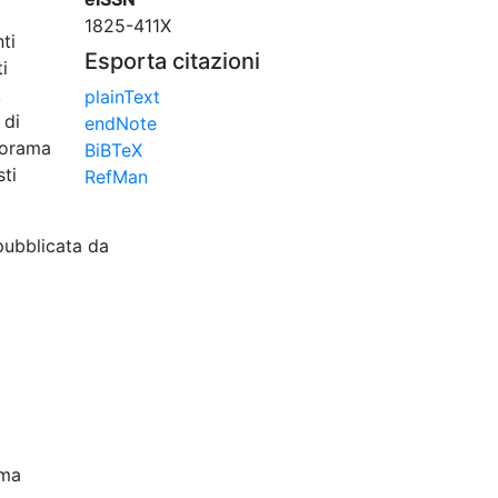
1825-411X
ti
Esporta citazioni
i
,
plainText
 di
endNote
norama
BiBTeX
sti
RefMan
pubblicata da
oma