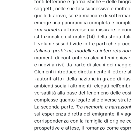
fonti letterarie e giornalistiche – delle bio
soggetti, nelle sue fasi successive e moltepl
quelli di arrivo, senza mancare di soffermar
emerge una panoramica completa e complessa,
«
manometro
attraverso cui misurare le com
istituzionali e culturali» (14) della storia ital
Il volume si suddivide in tre parti che proc
italiano: problemi, modelli ed interpretazion
momenti di confronto su alcuni temi chiave 
e nuovi arrivi) da parte di alcuni dei maggi
Clementi introduce direttamente il lettore a
«autoritratto» della nazione in grado di ria
ambienti sociali altrimenti relegati nell’ombr
versatilità alla base del fenomeno delle co
complesse quanto legate alle diverse strateg
La seconda parte,
Tra memoria e narrazioni: 
sull’esperienza diretta dell’emigrante: il v
corrispondenza con la famiglia di origine 
prospettive e attese, il romanzo come espre