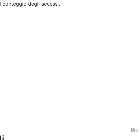
il conteggio degli accessi.
Sommario
Archivio
Bib
i