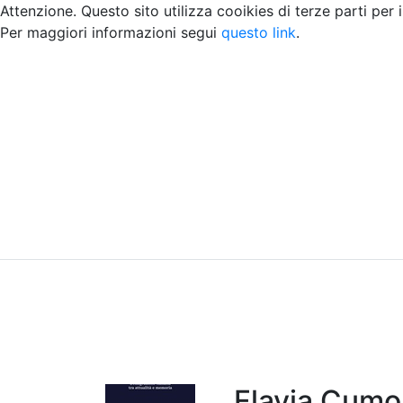
Attenzione. Questo sito utilizza cooikies di terze parti per 
Per maggiori informazioni segui
questo link
.
Home
Chi siamo
Contatti
Peer review
Flavia Cumol