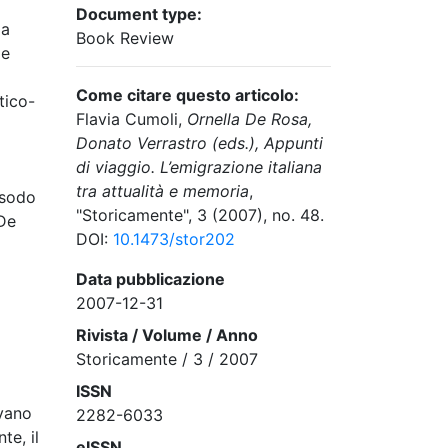
Document type:
 a
Book Review
Ne
Come citare questo articolo:
tico-
Flavia Cumoli,
Ornella De Rosa,
Donato Verrastro (eds.), Appunti
di viaggio. L’emigrazione italiana
tra attualità e memoria
,
esodo
"Storicamente", 3 (2007), no. 48.
 De
DOI:
10.1473/stor202
Data pubblicazione
2007-12-31
Rivista / Volume / Anno
Storicamente / 3 / 2007
ISSN
avano
2282-6033
te, il
eISSN