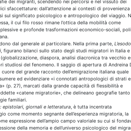
grafie dei migranti, scendendo nei percorsi e nel vissuto dei
ici sfaccettature: dall’attenzione ai contesti di provenienza
si sul significato psicologico e antropologico del viaggio. 
 il cui filo rosso rimane l’ottica della mobilità come
plessive e profonde trasformazioni economico-sociali, poli
iana.
edono dal generale al particolare. Nella prima parte,
L’esodo
i
, figurano bilanci sullo stato degli studi migratori in Italia e
(globalizzazione, diaspora, analisi diacronica tra vecchio 
ori studiosi del fenomeno. Il saggio di apertura di Andreina
l cuore del grande racconto dell’emigrazione italiana quale
ssumere ed evidenziare «i connotati antropologici di strati e
a» (p. 27), marcati dalla grande capacità di flessibilità e
siddette «catene migratorie», che delineano geografie tanto
ie familiari.
epistolari, giornali e letteratura
, è tutta incentrata
iaggio come momento segnante dell’esperienza migratoria, la
come espressione dell’ampio campo valoriale su cui si fond
ssione della memoria e dell’universo psicologico del migran