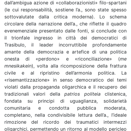
dall’ambigua azione di «collaborazionisti» filo-spartani
(le cui responsabilità, sostiene l’a., sono state spesso
sottovalutate dalla critica moderna). Lo schema
circolare della narrazione dell’a., che riflette il quadro
evenemenziale presentato dalle fonti, si conclude con
il trionfale ingresso in città dei democratici di
Trasibulo, il leader incorruttibile profondamente
amante della democrazia e artefice di una politica
onesta di «perdono» e «riconciliazione» (
me
mnesikakein
), volta alla ricomposizione della frattura
civile e al ripristino dell’armonia politica. La
«risemantizzazione» in senso democratico dei temi
violati dalla propaganda oligarchica e il recupero dei
tradizionali valori della
patrios politeia
clistenica,
fondata su principi di uguaglianza, solidarietà
comunitaria e condotta pubblica moderata,
completano, nella condivisibile lettura dell’a., l’ideale
rimozione del ricordo dei traumatici intermezzi
oligarchici, permettendo un ritorno al modello pericleo