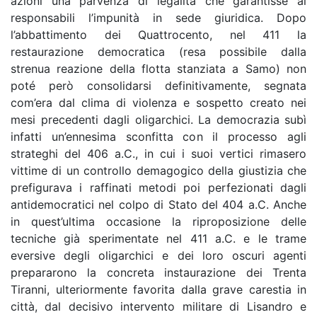
azioni una parvenza di legalità che garantisse ai
responsabili l’impunità in sede giuridica. Dopo
l’abbattimento dei Quattrocento, nel 411 la
restaurazione democratica (resa possibile dalla
strenua reazione della flotta stanziata a Samo) non
poté però consolidarsi definitivamente, segnata
com’era dal clima di violenza e sospetto creato nei
mesi precedenti dagli oligarchici. La democrazia subì
infatti un’ennesima sconfitta con il processo agli
strateghi del 406 a.C., in cui i suoi vertici rimasero
vittime di un controllo demagogico della giustizia che
prefigurava i raffinati metodi poi perfezionati dagli
antidemocratici nel colpo di Stato del 404 a.C. Anche
in quest’ultima occasione la riproposizione delle
tecniche già sperimentate nel 411 a.C. e le trame
eversive degli oligarchici e dei loro oscuri agenti
prepararono la concreta instaurazione dei Trenta
Tiranni, ulteriormente favorita dalla grave carestia in
città, dal decisivo intervento militare di Lisandro e