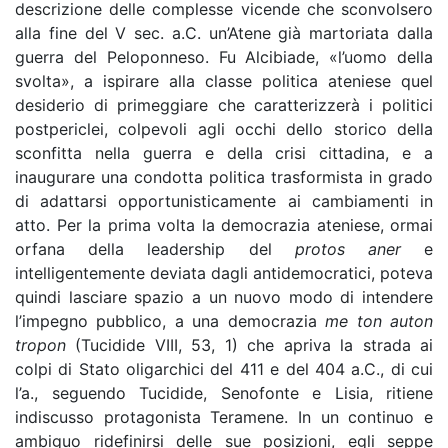
descrizione delle complesse vicende che sconvolsero
alla fine del V sec. a.C. un’Atene già martoriata dalla
guerra del Peloponneso. Fu Alcibiade, «l’uomo della
svolta», a ispirare alla classe politica ateniese quel
desiderio di primeggiare che caratterizzerà i politici
postpericlei, colpevoli agli occhi dello storico della
sconfitta nella guerra e della crisi cittadina, e a
inaugurare una condotta politica trasformista in grado
di adattarsi opportunisticamente ai cambiamenti in
atto. Per la prima volta la democrazia ateniese, ormai
orfana della leadership del
protos aner
e
intelligentemente deviata dagli antidemocratici, poteva
quindi lasciare spazio a un nuovo modo di intendere
l’impegno pubblico, a una democrazia
me ton auton
tropon
(Tucidide VIII, 53, 1) che apriva la strada ai
colpi di Stato oligarchici del 411 e del 404 a.C., di cui
l’a., seguendo Tucidide, Senofonte e Lisia, ritiene
indiscusso protagonista Teramene. In un continuo e
ambiguo ridefinirsi delle sue posizioni, egli seppe