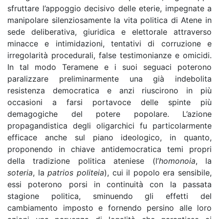
sfruttare l’appoggio decisivo delle eterie, impegnate a
manipolare silenziosamente la vita politica di Atene in
sede deliberativa, giuridica e elettorale attraverso
minacce e intimidazioni, tentativi di corruzione e
irregolarità procedurali, false testimonianze e omicidi.
In tal modo Teramene e i suoi seguaci poterono
paralizzare preliminarmente una già indebolita
resistenza democratica e anzi riuscirono in più
occasioni a farsi portavoce delle spinte più
demagogiche del potere popolare. L’azione
propagandistica degli oligarchici fu particolarmente
efficace anche sul piano ideologico, in quanto,
proponendo in chiave antidemocratica temi propri
della tradizione politica ateniese (l’
homonoia
, la
soteria
, la
patrios politeia
), cui il popolo era sensibile,
essi poterono porsi in continuità con la passata
stagione politica, sminuendo gli effetti del
cambiamento imposto e fornendo persino alle loro