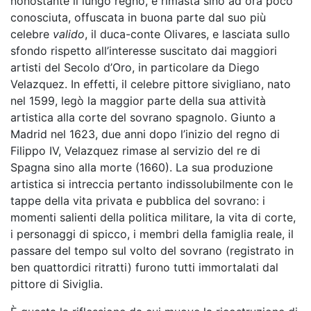
nonostante il lungo regno, è rimasta sino ad ora poco
conosciuta, offuscata in buona parte dal suo più
celebre
valido
, il duca-conte Olivares, e lasciata sullo
sfondo rispetto all’interesse suscitato dai maggiori
artisti del Secolo d’Oro, in particolare da Diego
Velazquez. In effetti, il celebre pittore sivigliano, nato
nel 1599, legò la maggior parte della sua attività
artistica alla corte del sovrano spagnolo. Giunto a
Madrid nel 1623, due anni dopo l’inizio del regno di
Filippo IV, Velazquez rimase al servizio del re di
Spagna sino alla morte (1660). La sua produzione
artistica si intreccia pertanto indissolubilmente con le
tappe della vita privata e pubblica del sovrano: i
momenti salienti della politica militare, la vita di corte,
i personaggi di spicco, i membri della famiglia reale, il
passare del tempo sul volto del sovrano (registrato in
ben quattordici ritratti) furono tutti immortalati dal
pittore di Siviglia.