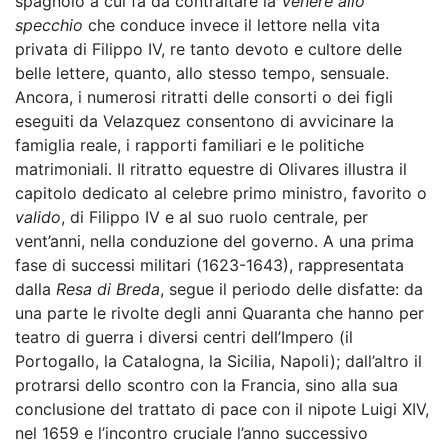
spagnolo a cui fa da contraltare la
Venere allo
specchio
che conduce invece il lettore nella vita
privata di Filippo IV, re tanto devoto e cultore delle
belle lettere, quanto, allo stesso tempo, sensuale.
Ancora, i numerosi ritratti delle consorti o dei figli
eseguiti da Velazquez consentono di avvicinare la
famiglia reale, i rapporti familiari e le politiche
matrimoniali. Il ritratto equestre di Olivares illustra il
capitolo dedicato al celebre primo ministro, favorito o
valido
, di Filippo IV e al suo ruolo centrale, per
vent’anni, nella conduzione del governo. A una prima
fase di successi militari (1623-1643), rappresentata
dalla
Resa di Breda
, segue il periodo delle disfatte: da
una parte le rivolte degli anni Quaranta che hanno per
teatro di guerra i diversi centri dell’Impero (il
Portogallo, la Catalogna, la Sicilia, Napoli); dall’altro il
protrarsi dello scontro con la Francia, sino alla sua
conclusione del trattato di pace con il nipote Luigi XIV,
nel 1659 e l’incontro cruciale l’anno successivo