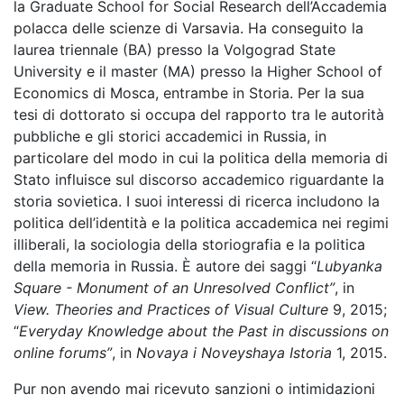
la Graduate School for Social Research dell’Accademia
polacca delle scienze di Varsavia. Ha conseguito la
laurea triennale (BA) presso la Volgograd State
University e il master (MA) presso la Higher School of
Economics di Mosca, entrambe in Storia. Per la sua
tesi di dottorato si occupa del rapporto tra le autorità
pubbliche e gli storici accademici in Russia, in
particolare del modo in cui la politica della memoria di
Stato influisce sul discorso accademico riguardante la
storia sovietica. I suoi interessi di ricerca includono la
politica dell’identità e la politica accademica nei regimi
illiberali, la sociologia della storiografia e la politica
della memoria in Russia. È auto
re dei saggi “
Lubyanka
Square - Monument of an Unresolved Conflict”
, in
View. Theories and Practices of Visual Culture
9, 2015;
“
Everyday Knowledge about the Past in discussions on
online forums”
, in
Novaya i Noveyshaya Istoria
1, 2015.
Pur non avendo mai ricevuto sanzioni o intimidazioni