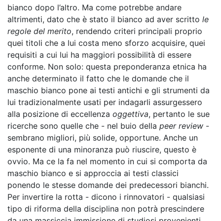
bianco dopo l’altro. Ma come potrebbe andare
altrimenti, dato che è stato il bianco ad aver scritto
le
regole del merito
, rendendo criteri principali proprio
quei titoli che a lui costa meno sforzo acquisire, quei
requisiti a cui lui ha maggiori possibilità di essere
conforme. Non solo: questa preponderanza etnica ha
anche determinato il fatto che le domande che il
maschio bianco pone ai testi antichi e gli strumenti da
lui tradizionalmente usati per indagarli assurgessero
alla posizione di eccellenza
oggettiva
, pertanto le sue
ricerche sono quelle che - nel buio della
peer review
-
sembrano migliori, più solide, opportune. Anche un
esponente di una minoranza può riuscire, questo è
ovvio. Ma ce la fa nel momento in cui si comporta da
maschio bianco e si approccia ai testi classici
ponendo le stesse domande dei predecessori bianchi.
Per invertire la rotta - dicono i rinnovatori - qualsiasi
tipo di riforma della disciplina non potrà prescindere
da una massiccia immissione di studiosi provenienti