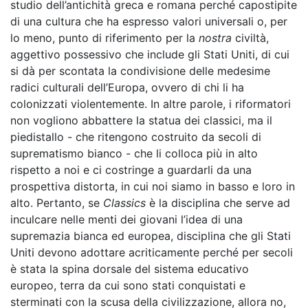
studio dell’antichità greca e romana perché capostipite
di una cultura che ha espresso valori universali o, per
lo meno, punto di riferimento per la
nostra
civiltà,
aggettivo possessivo che include gli Stati Uniti, di cui
si dà per scontata la condivisione delle medesime
radici culturali dell’Europa, ovvero di chi li ha
colonizzati violentemente. In altre parole, i riformatori
non vogliono abbattere la statua dei classici, ma il
piedistallo - che ritengono costruito da secoli di
suprematismo bianco - che li colloca più in alto
rispetto a noi e ci costringe a guardarli da una
prospettiva distorta, in cui noi siamo in basso e loro in
alto. Pertanto, se
Classics
è la disciplina che serve ad
inculcare nelle menti dei giovani l’idea di una
supremazia bianca ed europea, disciplina che gli Stati
Uniti devono adottare acriticamente perché per secoli
è stata la spina dorsale del sistema educativo
europeo, terra da cui sono stati conquistati e
sterminati con la scusa della civilizzazione, allora no,