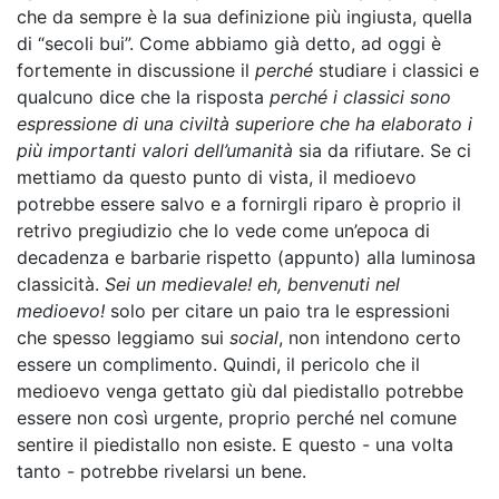
che da sempre è la sua definizione più ingiusta, quella
di “secoli bui”. Come abbiamo già detto, ad oggi è
fortemente in discussione il
perché
studiare i classici e
qualcuno dice che la risposta
perché i classici sono
espressione di una civiltà superiore che ha elaborato i
più importanti valori dell’umanità
sia da rifiutare. Se ci
mettiamo da questo punto di vista, il medioevo
potrebbe essere salvo e a fornirgli riparo è proprio il
retrivo pregiudizio che lo vede come un’epoca di
decadenza e barbarie rispetto (appunto) alla luminosa
classicità.
Sei un medievale! eh, benvenuti nel
medioevo!
solo per citare un paio tra le espressioni
che spesso leggiamo sui
social
, non intendono certo
essere un complimento. Quindi, il pericolo che il
medioevo venga gettato giù dal piedistallo potrebbe
essere non così urgente, proprio perché nel comune
sentire il piedistallo non esiste. E questo - una volta
tanto - potrebbe rivelarsi un bene.