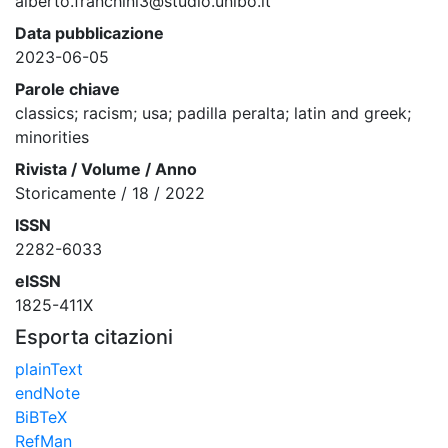
alberto.franchini3@studio.unibo.it
Data pubblicazione
2023-06-05
Parole chiave
classics; racism; usa; padilla peralta; latin and greek;
minorities
Rivista / Volume / Anno
Storicamente / 18 / 2022
ISSN
2282-6033
eISSN
1825-411X
Esporta citazioni
plainText
endNote
BiBTeX
RefMan