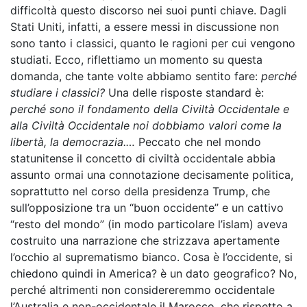
difficoltà questo discorso nei suoi punti chiave. Dagli
Stati Uniti, infatti, a essere messi in discussione non
sono tanto i classici, quanto le ragioni per cui vengono
studiati. Ecco, riflettiamo un momento su questa
domanda, che tante volte abbiamo sentito fare:
perché
studiare i classici?
Una delle risposte standard è:
perché sono il fondamento della Civiltà Occidentale e
alla Civiltà Occidentale noi dobbiamo valori come la
libertà, la democrazia.…
Peccato che nel mondo
statunitense il concetto di civiltà occidentale abbia
assunto ormai una connotazione decisamente politica,
soprattutto nel corso della presidenza Trump, che
sull’opposizione tra un “buon occidente” e un cattivo
“resto del mondo” (in modo particolare l’islam) aveva
costruito una narrazione che strizzava apertamente
l’occhio al suprematismo bianco. Cosa è l’occidente, si
chiedono quindi in America? è un dato geografico? No,
perché altrimenti non considereremmo occidentale
l’Australia e non-occidentale il Marocco, che rispetto a