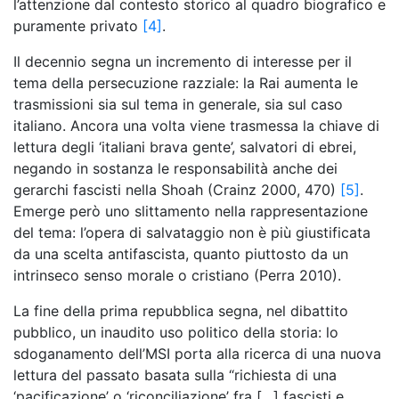
l’attenzione dal contesto storico al quadro biografico e
puramente privato
[4]
.
Il decennio segna un incremento di interesse per il
tema della persecuzione razziale: la Rai aumenta le
trasmissioni sia sul tema in generale, sia sul caso
italiano. Ancora una volta viene trasmessa la chiave di
lettura degli ‘italiani brava gente’, salvatori di ebrei,
negando in sostanza le responsabilità anche dei
gerarchi fascisti nella Shoah (Crainz 2000, 470)
[5]
.
Emerge però uno slittamento nella rappresentazione
del tema: l’opera di salvataggio non è più giustificata
da una scelta antifascista, quanto piuttosto da un
intrinseco senso morale o cristiano (Perra 2010).
La fine della prima repubblica segna, nel dibattito
pubblico, un inaudito uso politico della storia: lo
sdoganamento dell’MSI porta alla ricerca di una nuova
lettura del passato basata sulla “richiesta di una
‘pacificazione’ o ‘riconciliazione’ fra […] fascisti e