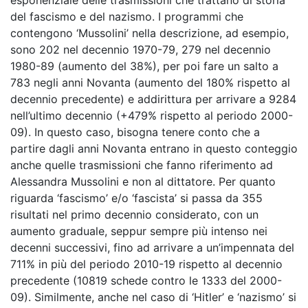
esponenziale delle trasmissioni che trattano di storia
del fascismo e del nazismo. I programmi che
contengono ‘Mussolini’ nella descrizione, ad esempio,
sono 202 nel decennio 1970-79, 279 nel decennio
1980-89 (aumento del 38%), per poi fare un salto a
783 negli anni Novanta (aumento del 180% rispetto al
decennio precedente) e addirittura per arrivare a 9284
nell’ultimo decennio (+479% rispetto al periodo 2000-
09). In questo caso, bisogna tenere conto che a
partire dagli anni Novanta entrano in questo conteggio
anche quelle trasmissioni che fanno riferimento ad
Alessandra Mussolini e non al dittatore. Per quanto
riguarda ‘fascismo’ e/o ‘fascista’ si passa da 355
risultati nel primo decennio considerato, con un
aumento graduale, seppur sempre più intenso nei
decenni successivi, fino ad arrivare a un’impennata del
711% in più del periodo 2010-19 rispetto al decennio
precedente (10819 schede contro le 1333 del 2000-
09). Similmente, anche nel caso di ‘Hitler’ e ‘nazismo’ si