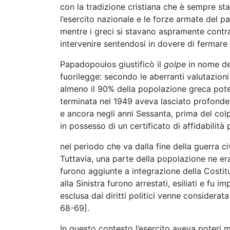
con la tradizione cristiana che è sempre sta
l’esercito nazionale e le forze armate del 
mentre i greci si stavano aspramente contra
intervenire sentendosi in dovere di fermare 
Papadopoulos giustificò il
golpe
in nome del
fuorilegge: secondo le aberranti valutazioni 
almeno il 90% della popolazione greca pote
terminata nel 1949 aveva lasciato profonde 
e ancora negli anni Sessanta, prima del col
in possesso di un certificato di affidabilità p
nel periodo che va dalla fine della guerra civil
Tuttavia, una parte della popolazione ne e
furono aggiunte a integrazione della Costit
alla Sinistra furono arrestati, esiliati e fu im
esclusa dai diritti politici venne considera
68-69].
In questo contesto l’esercito aveva poteri m