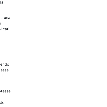
la
ia una
o
licati
ndendo
messe
 i
otesse
sto