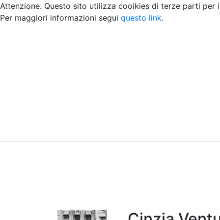
Attenzione. Questo sito utilizza cooikies di terze parti per 
Per maggiori informazioni segui
questo link
.
Home
Chi siamo
Contatti
Peer review
Cinzia Ventu