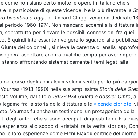
re come non siano certo molte le opere in italiano che si
 in particolare di queste vicende. Nella più rilevante la
St
ro bizantino a oggi,
di Richard Clogg, vengono dedicate 1
al periodo 1960-1974. Non mancano accenni alla dittatura i
a, soprattutto per rilevare le possibili connessioni fra quei
nico. È quindi interessante rivolgere lo sguardo alle pubblica
a Giunta dei colonnelli, si rileva la carenza di analisi approfo
e bisognerà aspettare ancora qualche tempo per avere opere
si stanno affrontando sistematicamente i temi legati alla
 nel corso degli anni alcuni volumi scritti per lo più da gior
s Vournas (1913-1990) nella sua amplissima
Storia della Gre
esto volume, dal titolo
1967-1974 Giunta e dossier Cipro
, a
to legame fra la storia della dittatura e le
vicende cipriote
, 
esto. Vournas fu anche un testimone, un protagonista della
ti degli autori che si sono occupati di questi temi. Fra ques
 esperienza allo scopo di «ristabilire la verità storica», C
no le loro esperienze come Eleni Blaxou editrice del giorna