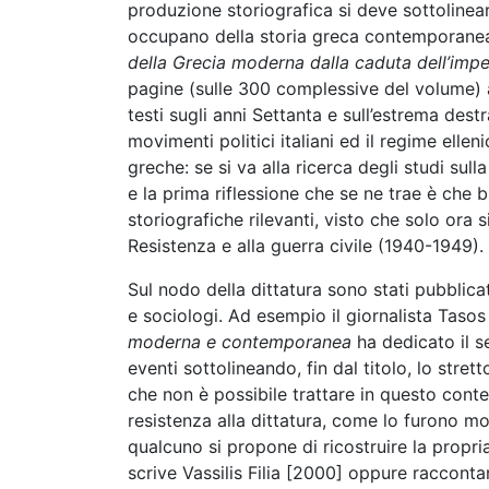
produzione storiografica si deve sottolinea
occupano della storia greca contemporanea e
della Grecia moderna dalla caduta dell’impe
pagine (sulle 300 complessive del volume) 
testi sugli anni Settanta e sull’estrema destr
movimenti politici italiani ed il regime elle
greche: se si va alla ricerca degli studi sull
e la prima riflessione che se ne trae è ch
storiografiche rilevanti, visto che solo ora 
Resistenza e alla guerra civile (1940-1949).
Sul nodo della dittatura sono stati pubblicati
e sociologi. Ad esempio il giornalista Taso
moderna e contemporanea
ha dedicato il s
eventi sottolineando, fin dal titolo, lo stret
che non è possibile trattare in questo cont
resistenza alla dittatura, come lo furono mol
qualcuno si propone di ricostruire la propria
scrive Vassilis Filia [2000] oppure racconta