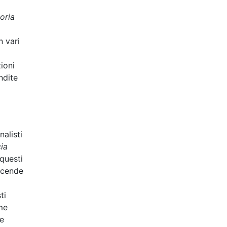
oria
8
n vari
zioni
ndite
nalisti
cia
 questi
vicende
ti
ome
le