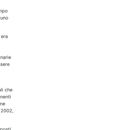
ampo
tuno
 era
inarie
ssere
li che
enenti
one
 2002,
 posti