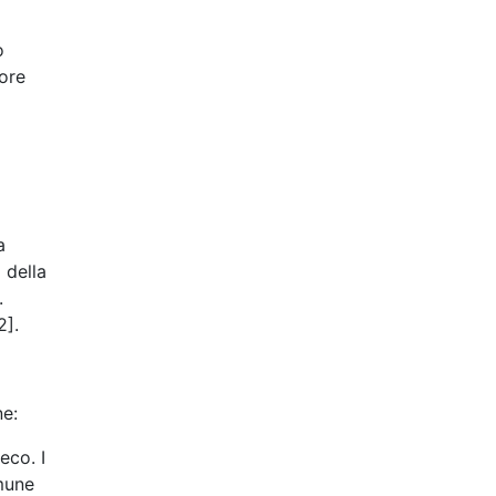
o
uore
a
 della
.
2].
ne:
eco. I
mune