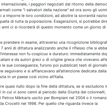
nternazionale, i peggiori negoziati dal ritorno della democ
i armati come "i salvatori della nazione" ed ora sono gli uomi
no a imporre le loro condizioni, ad abolire la sovranità nazio
quella di tutta la popolazione. Esagerazioni, si potrebbe dir
 anni ci si ricorderà di questo momento come un giorno di 
nte prendere in esame, attraverso una ricognizione bibliograf
 7 anni di dittatura analizzando anche il riflesso che si ebbe
e l’interesse non fu cospicuo e duraturo: immediatamente dop
taliani e da autori greci o di origine greca che vivevano all’
e le sue conseguenze, furono poi pubblicati testi di giornalis
 che seguivano e si affiancavano all’attenzione dedicata dalla
a in un paese così vicino all’Italia.
 quasi nullo dopo la fine della dittatura, se si escludono l
i in cui vi sono cenni al periodo della Giunta dei colonnelli, 
 di Petros Màrkaris uscito per Bompiani nel 2004 o il romanz
da Crocetti nel 1998. Per quello che riguarda invece la