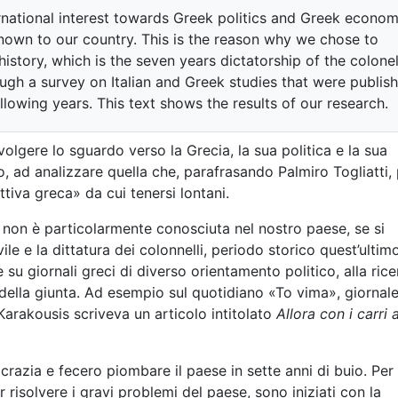
ational interest towards Greek politics and Greek econom
nown to our country. This is the reason why we chose to
story, which is the seven years dictatorship of the colonel
gh a survey on Italian and Greek studies that were publis
llowing years. This text shows the results of our research.
olgere lo sguardo verso la Grecia, la sua politica e la sua
 ad analizzare quella che, parafrasando Palmiro Togliatti,
iva greca» da cui tenersi lontani.
non è particolarmente conosciuta nel nostro paese, se si
le e la dittatura dei colonnelli, periodo storico quest’ultim
e su giornali greci di diverso orientamento politico, alla rice
 della giunta. Ad esempio sul quotidiano «To vima», giornale
 Karakousis scriveva un articolo intitolato
Allora con i carri 
crazia e fecero piombare il paese in sette anni di buio. Per
 risolvere i gravi problemi del paese, sono iniziati con la