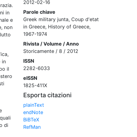
2012-02-16
razia.
Parole chiave
ni in
Greek military junta, Coup d'etat
nale e
in Greece, History of Greece,
e, non
1967-1974
lutto
Rivista / Volume / Anno
Storicamente / 8 / 2012
ica,
ISSN
 in
2282-6033
o il
estero
eISSN
ti
1825-411X
Esporta citazioni
plainText
e
endNote
quali
BiBTeX
o di
RefMan