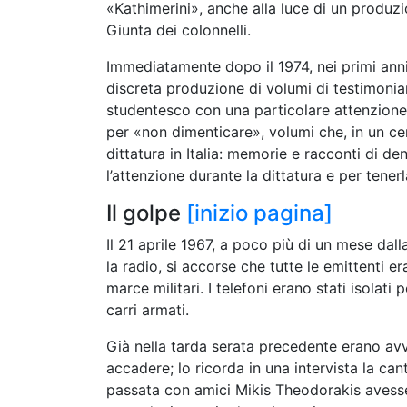
«Kathimerini», anche alla luce di un produzio
Giunta dei colonnelli.
Immediatamente dopo il 1974, nei primi anni
discreta produzione di volumi di testimonia
studentesco con una particolare attenzione 
per «non dimenticare», volumi che, in un cer
dittatura in Italia: memorie e racconti di den
l’attenzione durante la dittatura e per tenerl
Il golpe
[inizio pagina]
Il 21 aprile 1967, a poco più di un mese dal
la radio, si accorse che tutte le emittenti 
marce militari. I telefoni erano stati isolat
carri armati.
Già nella tarda serata precedente erano avv
accadere; lo ricorda in una intervista la c
passata con amici Mikis Theodorakis avesse