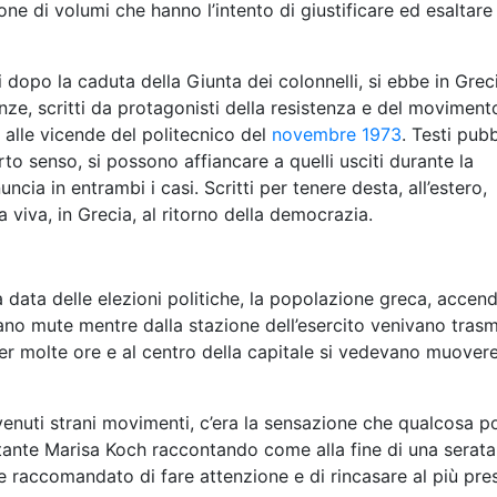
ne di volumi che hanno l’intento di giustificare ed esaltare 
 dopo la caduta della Giunta dei colonnelli, si ebbe in Grec
nze, scritti da protagonisti della resistenza e del moviment
alle vicende del politecnico del
novembre 1973
. Testi pubb
to senso, si possono affiancare a quelli usciti durante la
uncia in entrambi i casi. Scritti per tenere desta, all’estero,
a viva, in Grecia, al ritorno della democrazia.
la data delle elezioni politiche, la popolazione greca, acce
erano mute mentre dalla stazione dell’esercito venivano tras
i per molte ore e al centro della capitale si vedevano muovere
enuti strani movimenti, c’era la sensazione che qualcosa p
antante Marisa Koch raccontando come alla fine di una serata
 raccomandato di fare attenzione e di rincasare al più pre