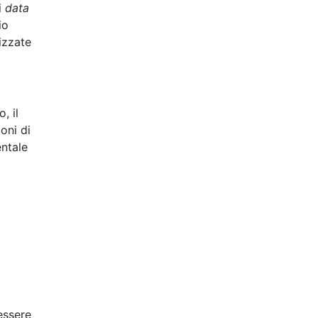
i
data
io
izzate
, il
oni di
entale
essere