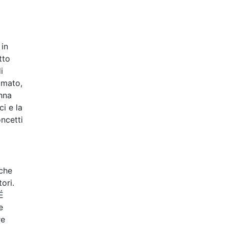
 in
tto
i
ilmato,
onna
i e la
oncetti
 che
ori.
É
e
re