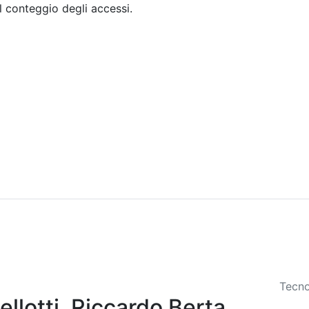
il conteggio degli accessi.
Sommario
Archivio
Tecno
llotti, Riccardo Berta,