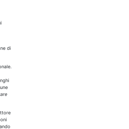
i
one di
onale.
unghi
cune
are
ettore
ioni
gando