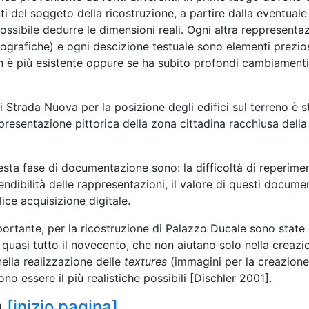
ti del soggeto della ricostruzione, a partire dalla eventuale
possibile dedurre le dimensioni reali. Ogni altra reppresenta
otografiche) e ogni descizione testuale sono elementi prezios
on è più esistente oppure se ha subito profondi cambiamenti
 Strada Nuova per la posizione degli edifici sul terreno è s
presentazione pittorica della zona cittadina racchiusa dell
uesta fase di documentazione sono: la difficoltà di reperime
tendibilità delle rappresentazioni, il valore di questi docume
ce acquisizione digitale.
rtante, per la ricostruzione di Palazzo Ducale sono state
uasi tutto il novecento, che non aiutano solo nella creazi
ella realizzazione delle
textures
(immagini per la creazione
ono essere il più realistiche possibili [Dischler 2001].
a
[inizio pagina]