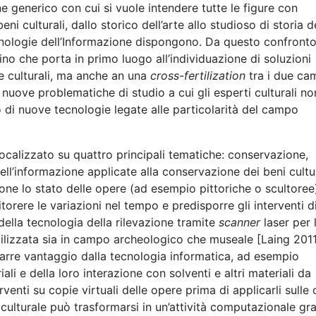
ne generico con cui si vuole intendere tutte le figure con
 culturali, dallo storico dell’arte allo studioso di storia d
 tecnologie dell’Informazione dispongono. Da questo confronto
no che porta in primo luogo all’individuazione di soluzioni
e culturali, ma anche an una
cross-fertilization
tra i due ca
 nuove problematiche di studio a cui gli esperti culturali no
o di nuove tecnologie legate alle particolarità del campo
focalizzato su quattro principali tematiche: conservazione,
ell’informazione applicate alla conservazione dei beni cultur
ne lo stato delle opere (ad esempio pittoriche o scultoree
ere le variazioni nel tempo e predisporre gli interventi d
della tecnologia della rilevazione tramite
scanner
laser per 
tilizzata sia in campo archeologico che museale [Laing 2011
rarre vantaggio dalla tecnologia informatica, ad esempio
ali e della loro interazione con solventi e altri materiali da
erventi su copie virtuali delle opere prima di applicarli sulle
 culturale può trasformarsi in un’attività computazionale gr