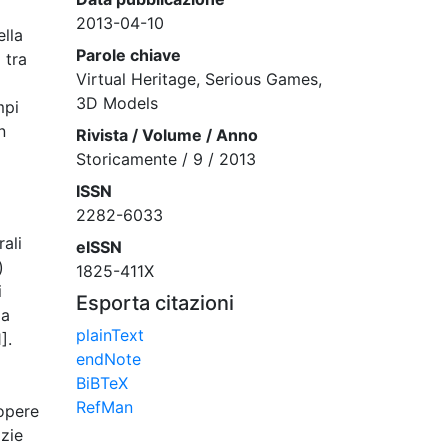
2013-04-10
ella
Parole chiave
 tra
Virtual Heritage, Serious Games,
3D Models
mpi
n
Rivista / Volume / Anno
Storicamente / 9 / 2013
ISSN
2282-6033
ali
eISSN
)
1825-411X
i
Esporta citazioni
la
plainText
].
endNote
BiBTeX
RefMan
 opere
azie