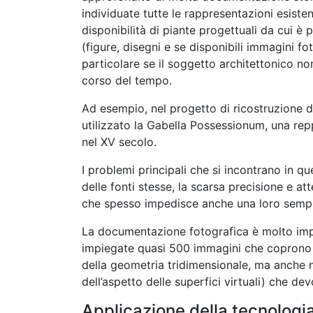
individuate tutte le rappresentazioni esisten
disponibilità di piante progettuali da cui è 
(figure, disegni e se disponibili immagini f
particolare se il soggetto architettonico n
corso del tempo.
Ad esempio, nel progetto di ricostruzione di
utilizzato la Gabella Possessionum, una rep
nel XV secolo.
I problemi principali che si incontrano in q
delle fonti stesse, la scarsa precisione e at
che spesso impedisce anche una loro sempli
La documentazione fotografica è molto impo
impiegate quasi 500 immagini che coprono q
della geometria tridimensionale, ma anche n
dell’aspetto delle superfici virtuali) che dev
Applicazione della tecnologi