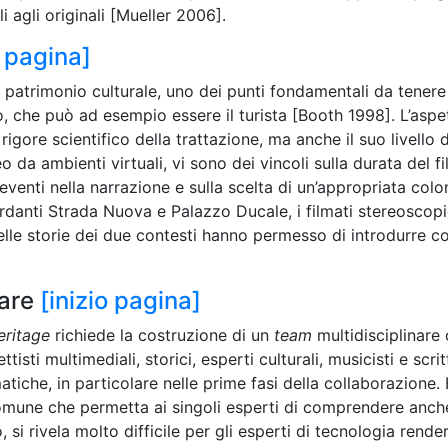
i agli originali [Mueller 2006].
o pagina]
el patrimonio culturale, uno dei punti fondamentali da tenere
o, che può ad esempio essere il turista [Booth 1998]. L’aspe
igore scientifico della trattazione, ma anche il suo livello d
 da ambienti virtuali, vi sono dei vincoli sulla durata del f
eventi nella narrazione e sulla scelta di un’appropriata col
ardanti Strada Nuova e Palazzo Ducale, i filmati stereoscopic
i delle storie dei due contesti hanno permesso di introdurre c
nare
[inizio pagina]
eritage
richiede la costruzione di un
team
multidisciplinare
sti multimediali, storici, esperti culturali, musicisti e scritt
tiche, in particolare nelle prime fasi della collaborazione. 
comune che permetta ai singoli esperti di comprendere anch
si rivela molto difficile per gli esperti di tecnologia rende