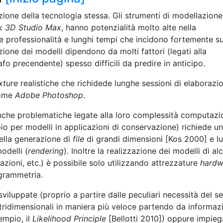
zione della tecnologia stessa. Gli strumenti di modellazione
k 3D Studio Max
, hanno potenzialità molto alte nella
te professionalità e lunghi tempi che incidono fortemente su
azione dei modelli dipendono da molti fattori (legati alla
rafo precendente) spesso difficili da predire in anticipo.
xture
realistiche che richidede lunghe sessioni di elaborazi
come
Adobe Photoshop
.
 anche problematiche legate alla loro complessità computazi
io per modelli in applicazioni di conservazione) richiede un
nella generazione di
file
di grandi dimensioni [Kos 2000] e l
odelli (
rendering
). Inoltre la realizzazione dei modelli di al
razioni, etc.) è possibile solo utilizzando attrezzature
hardw
grammetria.
viluppate (proprio a partire dalle peculiari necessità del s
 tridimensionali in maniera più veloce partendo da informaz
sempio, il
Likelihood Principle
[Bellotti 2010]) oppure impie