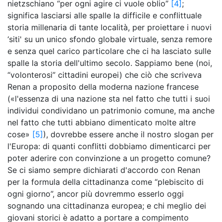
nietzschiano “per ogni agire ci vuole oblio”
[4]
;
significa lasciarsi alle spalle la difficile e conflittuale
storia millenaria di tante località, per proiettare i nuovi
‘siti' su un unico sfondo globale virtuale, senza remore
e senza quel carico particolare che ci ha lasciato sulle
spalle la storia dell'ultimo secolo. Sappiamo bene (noi,
“volonterosi” cittadini europei) che ciò che scriveva
Renan a proposito della moderna nazione francese
(«l'essenza di una nazione sta nel fatto che tutti i suoi
individui condividano un patrimonio comune, ma anche
nel fatto che tutti abbiano dimenticato molte altre
cose»
[5]
), dovrebbe essere anche il nostro slogan per
l'Europa: di quanti conflitti dobbiamo dimenticarci per
poter aderire con convinzione a un progetto comune?
Se ci siamo sempre dichiarati d'accordo con Renan
per la formula della cittadinanza come “plebiscito di
ogni giorno”, ancor più dovremmo esserlo oggi
sognando una cittadinanza europea; e chi meglio dei
giovani storici è adatto a portare a compimento