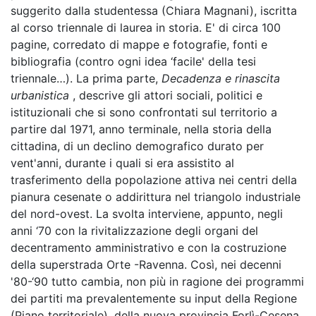
suggerito dalla studentessa (Chiara Magnani), iscritta
al corso triennale di laurea in storia. E' di circa 100
pagine, corredato di mappe e fotografie, fonti e
bibliografia (contro ogni idea ‘facile' della tesi
triennale…). La prima parte,
Decadenza e rinascita
urbanistica
, descrive gli attori sociali, politici e
istituzionali che si sono confrontati sul territorio a
partire dal 1971, anno terminale, nella storia della
cittadina, di un declino demografico durato per
vent'anni, durante i quali si era assistito al
trasferimento della popolazione attiva nei centri della
pianura cesenate o addirittura nel triangolo industriale
del nord-ovest. La svolta interviene, appunto, negli
anni ‘70 con la rivitalizzazione degli organi del
decentramento amministrativo e con la costruzione
della superstrada Orte -Ravenna. Così, nei decenni
'80-‘90 tutto cambia, non più in ragione dei programmi
dei partiti ma prevalentemente su input della Regione
(Piano territoriale), della nuova provincia Forlì-Cesena