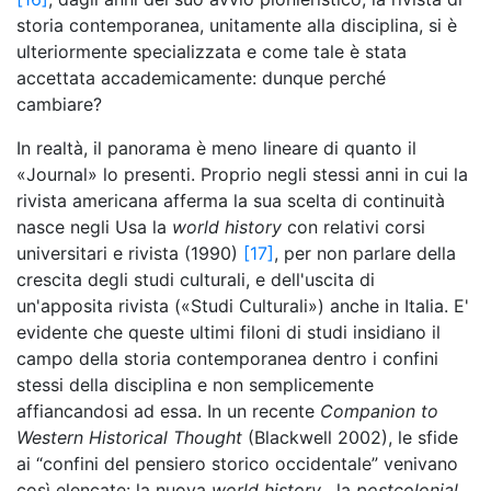
storia contemporanea, unitamente alla disciplina, si è
ulteriormente specializzata e come tale è stata
accettata accademicamente: dunque perché
cambiare?
In realtà, il panorama è meno lineare di quanto il
«Journal» lo presenti. Proprio negli stessi anni in cui la
rivista americana afferma la sua scelta di continuità
nasce negli Usa la
world history
con relativi corsi
universitari e rivista (1990)
[17]
, per non parlare della
crescita degli studi culturali, e dell'uscita di
un'apposita rivista («Studi Culturali») anche in Italia. E'
evidente che queste ultimi filoni di studi insidiano il
campo della storia contemporanea dentro i confini
stessi della disciplina e non semplicemente
affiancandosi ad essa. In un recente
Companion to
Western Historical Thought
(Blackwell 2002), le sfide
ai “confini del pensiero storico occidentale” venivano
così elencate: la nuova
world history
, la
postcolonial