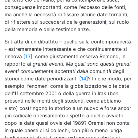
conseguenze importanti, come l'eccesso delle fonti,
ma anche la necessità di fissare alcune date tornanti,
di riflettere sul succedersi delle generazioni, sul ruolo
della memoria e delle testimonianze.
Si tratta di un dibattito – quello sulla contemporaneità
- estremamente interessante e che continuamente si
rinnova
[13]
, come giustamente osserva Remond, in
rapporto ai
grandi eventi. Ma quali sono questi grandi
eventi comunemente accettati dalla
comunità degli
storici come date periodizzanti
[14]
? In che modo, per
esempio, fenomeni come la globalizzazione o le date
dell'11 settembre 2001 o della guerra in Irak (ben
presenti nelle menti degli studenti, come abbiamo
visto) costringono lo storico a un nuovo e forse ancor
più radicale ripensamento rispetto a quello avviato
dopo la data quasi ovvia del 1989? Oramai non conta
in quale paese ci si collochi, con più o meno lunga
tradizione di studi di paesi extraeuropei: che lo si