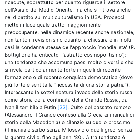
ricadute, soprattutto per quanto riguarda il settore
dell'Asia o del Medio Oriente, ma che si ritrova anche
nel dibattito sul multiculturalismo in USA. Procacci
mette in luce quale tratto maggiormente
preoccupante, nella dinamica recente anche nazionale,
non tanto il revisionismo quanto la chiusura e in molti
casi la condanna stessa dell'approccio ‘mondialista' (R.
Bottiglione ha criticato l'‘astratto cosmopolitismo'):
una tendenza che accomuna paesi molto diversi e che
si rivela particolarmente forte in quelli di recente
formazione o di recente conquista democratica (dove
più forte è sentita la “necessità di una storia patria”).
Interessante la sottolineatura invece della storia russa
come storia della continuità della Grande Russia, da
Ivan il terribile a Putin
[22]
. Culto del passato remoto
(Alessandro il Grande conteso alla Grecia ei manuali di
storia della Macedonia) e silenzio su quello prossimo
(il manuale serbo senza Milosevic o quelli greci senza
la guerra civile, fino agli anni ‘80). Altra tendenza è