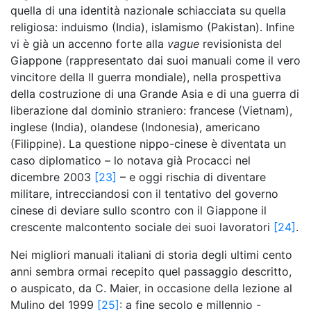
quella di una identità nazionale schiacciata su quella
religiosa: induismo (India), islamismo (Pakistan). Infine
vi è già un accenno forte alla
vague
revisionista del
Giappone (rappresentato dai suoi manuali come il vero
vincitore della II guerra mondiale), nella prospettiva
della costruzione di una Grande Asia e di una guerra di
liberazione dal dominio straniero: francese (Vietnam),
inglese (India), olandese (Indonesia), americano
(Filippine). La questione nippo-cinese è diventata un
caso diplomatico – lo notava già Procacci nel
dicembre 2003
[23]
– e oggi rischia di diventare
militare, intrecciandosi con il tentativo del governo
cinese di deviare sullo scontro con il Giappone il
crescente malcontento sociale dei suoi lavoratori
[24]
.
Nei migliori manuali italiani di storia degli ultimi cento
anni sembra ormai recepito quel passaggio descritto,
o auspicato, da C. Maier, in occasione della lezione al
Mulino del 1999
[25]
: a fine secolo e millennio -