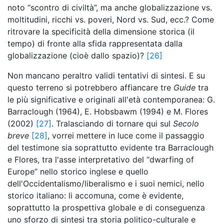
noto “scontro di civiltà”, ma anche globalizzazione vs.
moltitudini, ricchi vs. poveri, Nord vs. Sud, ecc.? Come
ritrovare la specificità della dimensione storica (il
tempo) di fronte alla sfida rappresentata dalla
globalizzazione (cioè dallo spazio)?
[26]
Non mancano peraltro validi tentativi di sintesi. E su
questo terreno si potrebbero affiancare tre
Guide
tra
le più significative e originali all'età contemporanea: G.
Barraclough (1964), E. Hobsbawm (1994) e M. Flores
(2002)
[27]
. Tralasciando di tornare qui sul
Secolo
breve
[28]
, vorrei mettere in luce come il passaggio
del testimone sia soprattutto evidente tra Barraclough
e Flores, tra l'asse interpretativo del “dwarfing of
Europe” nello storico inglese e quello
dell'Occidentalismo/liberalismo e i suoi nemici, nello
storico italiano: li accomuna, come è evidente,
soprattutto la prospettiva globale e di conseguenza
uno sforzo di sintesi tra storia politico-culturale e