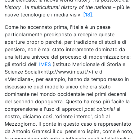
history
, la
multicultural history of the nations
– più le
nuove tecnologie e i media visivi
[18]
.
Come ho accennato prima, l'Italia è un paese
particolarmente predisposto a recepire queste
aperture proprio perché, per tradizione di studi e di
pensiero, non è mai stato interamente dominato da
una lettura univoca del processo di modernizzazione:
gli storici dell'
IMES
(Istituto Meridionale di Storia e
Scienze Sociali<http://www.imes.it/>) e di
«Meridiana», per esempio, hanno da tempo messo in
discussione quel modello unico che era stato
dominante nel mondo occidentale nei primi decenni
del secondo dopoguerra. Questo ha reso più facile la
comprensione e l'uso di approcci
post colonial
al
nostro, diciamo così, ‘oriente interno', cioè al
Mezzogiorno. Il ponte in questo caso è rappresentato
da Antonio Gramsci il cui pensiero ispira, come è noto,
la generazione più nota e influente degli intellettuali e