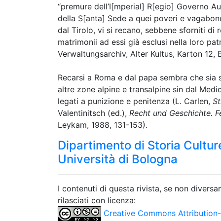
“premure dell’I[mperial] R[egio] Governo Au
della S[anta] Sede a quei poveri e vagabondi
dal Tirolo, vi si recano, sebbene sforniti di 
matrimonii ad essi già esclusi nella loro pa
Verwaltungsarchiv, Alter Kultus, Karton 12,
Recarsi a Roma e dal papa sembra che sia s
altre zone alpine e transalpine sin dal Medi
legati a punizione e penitenza (L. Carlen,
St
Valentinitsch (ed.),
Recht und Geschichte. F
Leykam, 1988, 131-153).
Dipartimento di Storia Culture
Università di Bologna
I contenuti di questa rivista, se non divers
rilasciati con licenza:
Creative Commons Attribution