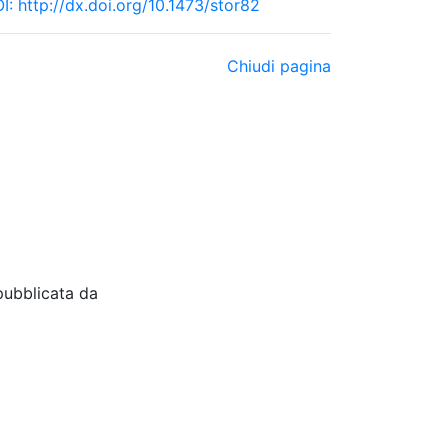
I:
http://dx.doi.org/10.1473/stor82
Chiudi pagina
pubblicata da