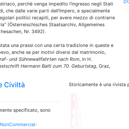
DO
striaco, perchè venga impedito l’ingresso negli Stati
, che dalle varie parti dell’Impero, e specialmente
regolari politici recapiti, per avere mezzo di contrarre
tria” (Österreischisches Staatsarchiv, Allgemeines
 Ehesachen, Nr. 3492).
tata una prassi con una certa tradizione in queste e
oevo, anche se per motivi diversi dal matrimonio,
raf- und Sühnewallfahrten nach Rom
, in H.
estschrift Hermann Baltl zum 70. Geburtstag
, Graz,
 Civiltà
Storicamente è una rivista 
amente specificato, sono
-NonCommercial-