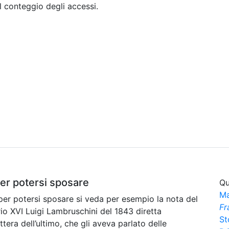
il conteggio degli accessi.
Sommario
Archivio
per potersi sposare
Qu
Ma
per potersi sposare si veda per esempio la nota del
Fr
io XVI Luigi Lambruschini del 1843 diretta
St
ttera dell’ultimo, che gli aveva parlato delle