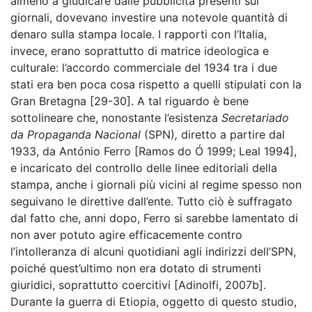
almeno a giudicare dalle pubblicità presenti sui
giornali, dovevano investire una notevole quantità di
denaro sulla stampa locale. I rapporti con l’Italia,
invece, erano soprattutto di matrice ideologica e
culturale: l’accordo commerciale del 1934 tra i due
stati era ben poca cosa rispetto a quelli stipulati con la
Gran Bretagna [29-30]. A tal riguardo è bene
sottolineare che, nonostante l’esistenza
Secretariado
da Propaganda Nacional
(SPN)
,
diretto a partire dal
1933, da António Ferro [Ramos do Ó 1999; Leal 1994],
e incaricato del controllo delle linee editoriali della
stampa, anche i giornali più vicini al regime spesso non
seguivano le direttive dall’ente. Tutto ciò è suffragato
dal fatto che, anni dopo, Ferro si sarebbe lamentato di
non aver potuto agire efficacemente contro
l’intolleranza di alcuni quotidiani agli indirizzi dell’SPN,
poiché quest’ultimo non era dotato di strumenti
giuridici, soprattutto coercitivi [Adinolfi, 2007b].
Durante la guerra di Etiopia, oggetto di questo studio,