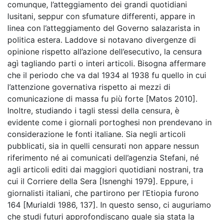
comunque, l’atteggiamento dei grandi quotidiani
lusitani, seppur con sfumature differenti, appare in
linea con l’atteggiamento del Governo salazarista in
politica estera. Laddove si notavano divergenze di
opinione rispetto all’azione dell’esecutivo, la censura
agì tagliando parti o interi articoli. Bisogna affermare
che il periodo che va dal 1934 al 1938 fu quello in cui
l’attenzione governativa rispetto ai mezzi di
comunicazione di massa fu più forte [Matos 2010].
Inoltre, studiando i tagli stessi della censura, è
evidente come i giornali portoghesi non prendevano in
considerazione le fonti italiane. Sia negli articoli
pubblicati, sia in quelli censurati non appare nessun
riferimento né ai comunicati dell’agenzia Stefani, né
agli articoli editi dai maggiori quotidiani nostrani, tra
cui il Corriere della Sera [Isnenghi 1979]. Eppure, i
giornalisti italiani, che partirono per l’Etiopia furono
164 [Murialdi 1986, 137]. In questo senso, ci auguriamo
che studi futuri approfondiscano quale sia stata la