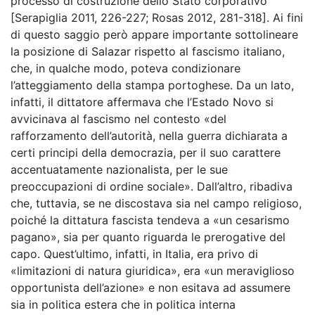
processo di costruzione dello Stato corporativo
[Serapiglia 2011, 226-227; Rosas 2012, 281-318]. Ai fini
di questo saggio però appare importante sottolineare
la posizione di Salazar rispetto al fascismo italiano,
che, in qualche modo, poteva condizionare
l’atteggiamento della stampa portoghese. Da un lato,
infatti, il dittatore affermava che l’Estado Novo si
avvicinava al fascismo nel contesto «del
rafforzamento dell’autorità, nella guerra dichiarata a
certi principi della democrazia, per il suo carattere
accentuatamente nazionalista, per le sue
preoccupazioni di ordine sociale». Dall’altro, ribadiva
che, tuttavia, se ne discostava sia nel campo religioso,
poiché la dittatura fascista tendeva a «un cesarismo
pagano», sia per quanto riguarda le prerogative del
capo. Quest’ultimo, infatti, in Italia, era privo di
«limitazioni di natura giuridica», era «un meraviglioso
opportunista dell’azione» e non esitava ad assumere
sia in politica estera che in politica interna