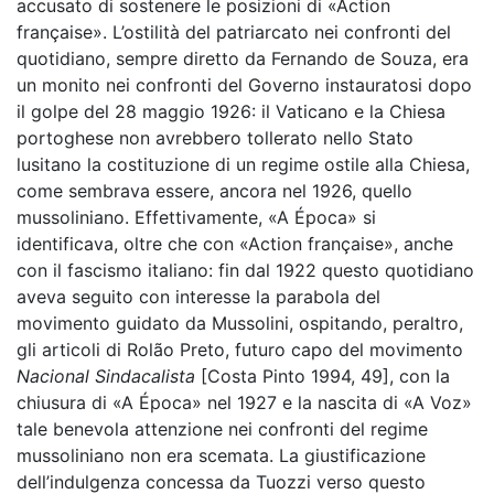
accusato di sostenere le posizioni di «Action
française». L’ostilità del patriarcato nei confronti del
quotidiano, sempre diretto da Fernando de Souza, era
un monito nei confronti del Governo instauratosi dopo
il golpe del 28 maggio 1926: il Vaticano e la Chiesa
portoghese non avrebbero tollerato nello Stato
lusitano la costituzione di un regime ostile alla Chiesa,
come sembrava essere, ancora nel 1926, quello
mussoliniano. Effettivamente, «A Época» si
identificava, oltre che con «Action française», anche
con il fascismo italiano: fin dal 1922 questo quotidiano
aveva seguito con interesse la parabola del
movimento guidato da Mussolini, ospitando, peraltro,
gli articoli di Rolão Preto, futuro capo del movimento
Nacional Sindacalista
[Costa Pinto 1994, 49], con la
chiusura di «A Época» nel 1927 e la nascita di «A Voz»
tale benevola attenzione nei confronti del regime
mussoliniano non era scemata. La giustificazione
dell’indulgenza concessa da Tuozzi verso questo