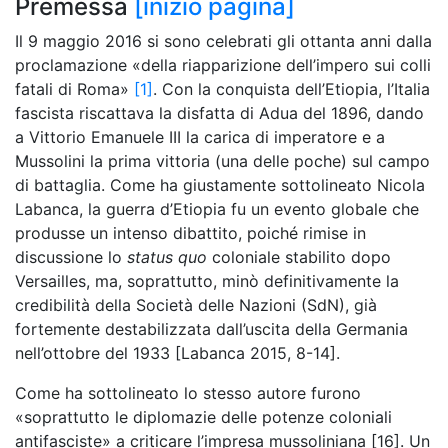
Premessa
[inizio pagina]
Il 9 maggio 2016 si sono celebrati gli ottanta anni dalla
proclamazione «della riapparizione dell’impero sui colli
fatali di Roma»
[1]
. Con la conquista dell’Etiopia, l’Italia
fascista riscattava la disfatta di Adua del 1896, dando
a Vittorio Emanuele III la carica di imperatore e a
Mussolini la prima vittoria (una delle poche) sul campo
di battaglia. Come ha giustamente sottolineato Nicola
Labanca, la guerra d’Etiopia fu un evento globale che
produsse un intenso dibattito, poiché rimise in
discussione lo
status quo
coloniale stabilito dopo
Versailles, ma, soprattutto, minò definitivamente la
credibilità della Società delle Nazioni (SdN), già
fortemente destabilizzata dall’uscita della Germania
nell’ottobre del 1933 [Labanca 2015, 8-14].
Come ha sottolineato lo stesso autore furono
«soprattutto le diplomazie delle potenze coloniali
antifasciste» a criticare l’impresa mussoliniana [16]. Un