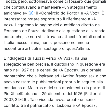
Tuozzi, però, sottolineava come ci fossero due giornali
che continuavano a mantenere «un atteggiamento
amichevole»
[9]
: il «Comércio do Porto» e «A Voz». È
interessante notare soprattutto il riferimento a «A
Voz». Leggendo le pagine del quotidiano diretto da
Fernando de Souza, dedicate alla questione ci si rende
conto che, se non vi si trovano attacchi frontali contro
l’Italia mussoliniana, non si possono nemmeno
riscontrare articoli in sostegno di quest’ultima.
L’indulgenza di Tuozzi verso «A Voz», ha una
spiegazione ben precisa. Il quotidiano in questione era
nato nel 1927 dalle ceneri de «A Época», un giornale
monarchico che si ispirava ad «Action française» e che
aveva cessato le pubblicazioni proprio in seguito alla
condanna di Maurras e del suo movimento da parte di
Pio XI nell’autunno il 29 dicembre del 1926 [Fattorini
2007, 24-28]. Tale vicenda aveva creato un serio
conflitto tra il patriarcato di Lisbona e «A Época»,