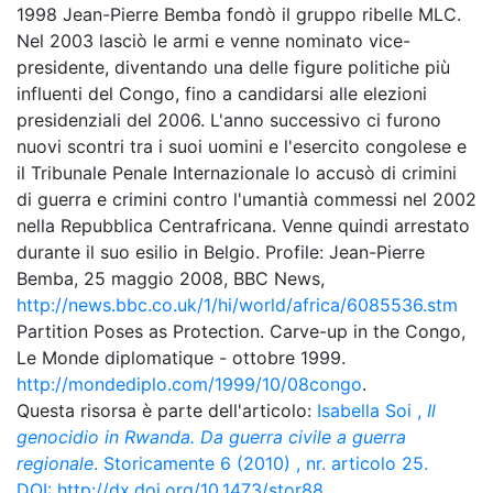
1998 Jean-Pierre Bemba fondò il gruppo ribelle MLC.
Nel 2003 lasciò le armi e venne nominato vice-
presidente, diventando una delle figure politiche più
influenti del Congo, fino a candidarsi alle elezioni
presidenziali del 2006. L'anno successivo ci furono
nuovi scontri tra i suoi uomini e l'esercito congolese e
il Tribunale Penale Internazionale lo accusò di crimini
di guerra e crimini contro l'umantià commessi nel 2002
nella Repubblica Centrafricana. Venne quindi arrestato
durante il suo esilio in Belgio. Profile: Jean-Pierre
Bemba, 25 maggio 2008, BBC News,
http://news.bbc.co.uk/1/hi/world/africa/6085536.stm
Partition Poses as Protection. Carve-up in the Congo,
Le Monde diplomatique - ottobre 1999.
http://mondediplo.com/1999/10/08congo
.
Questa risorsa è parte dell'articolo:
Isabella Soi
,
Il
genocidio in Rwanda. Da guerra civile a guerra
regionale
. Storicamente 6 (2010) , nr. articolo 25.
DOI:
http://dx.doi.org/10.1473/stor88