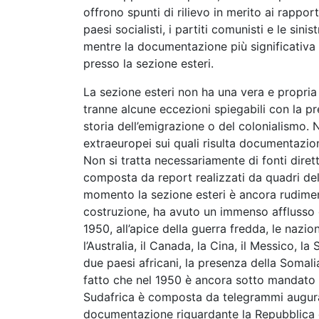
offrono spunti di rilievo in merito ai rappor
paesi socialisti, i partiti comunisti e le sin
mentre la documentazione più significativa 
presso la sezione esteri.
La sezione esteri non ha una vera e propria
tranne alcune eccezioni spiegabili con la pre
storia dell’emigrazione o del colonialismo. N
extraeuropei sui quali risulta documentazione
Non si tratta necessariamente di fonti diret
composta da report realizzati da quadri dell’U
momento la sezione esteri è ancora rudiment
costruzione, ha avuto un immenso afflusso di
1950, all’apice della guerra fredda, le nazio
l’Australia, il Canada, la Cina, il Messico, l
due paesi africani, la presenza della Somalia
fatto che nel 1950 è ancora sotto mandato 
Sudafrica è composta da telegrammi augurali 
documentazione riguardante la Repubblica di 