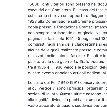
1583). Fonti ulteriori sono presenti nei docu
esecutivi del Comintern. È il caso del fascic
cui interno si trova un rapporto di Ruggero G
1928 alla Commissione sull’Oriente prossimo.
copia presso la Fondazione Gramsci (manca
non sempre corrisponde all’originale. Nel cas
pagine nel fascicolo 1051, 45 pagine nel 134
comunisti negli anni della clandestinità si e
alcune delle quali realizzate presso le comuni
realizzate nelle colonie fasciste. È inoltre
partito tra le due guerre,
Lo Stato operaio
.
tra il 1935 e il 1936 veicola le posizioni de
questo evento appaiano articoli dedicati al 
Le carte del Pci (1943-1991) conservate pr
al cui vertice vi sono i principali organismi
sezioni di lavoro. Queste ultime nascono insi
alla legalità, diviene in pochi anni un partit
vasto apparato di quadri, suddiviso per co