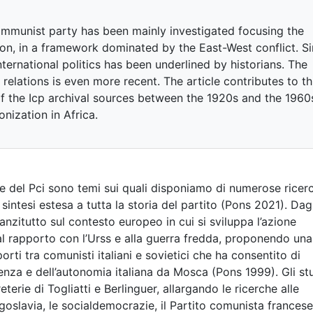
 communist party has been mainly investigated focusing the
ion, in a framework dominated by the East-West conflict. S
nternational politics has been underlined by historians. The
 relations is even more recent. The article contributes to th
of the Icp archival sources between the 1920s and the 1960
nization in Africa.
ale del Pci sono temi sui quali disponiamo di numerose ricer
sintesi estesa a tutta la storia del partito (Pons 2021). Dagl
nzitutto sul contesto europeo in cui si sviluppa l’azione
al rapporto con l’Urss e alla guerra fredda, proponendo una
orti tra comunisti italiani e sovietici che ha consentito di
enza e dell’autonomia italiana da Mosca (Pons 1999). Gli stu
erie di Togliatti e Berlinguer, allargando le ricerche alle
Jugoslavia, le socialdemocrazie, il Partito comunista francese