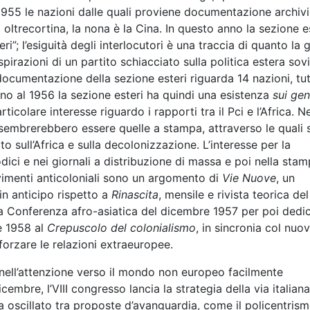
l 1955 le nazioni dalle quali proviene documentazione archivi
oltrecortina, la nona è la Cina. In questo anno la sezione e
ri”; l’esiguità degli interlocutori è una traccia di quanto la 
pirazioni di un partito schiacciato sulla politica estera sovi
ocumentazione della sezione esteri riguarda 14 nazioni, tu
ino al 1956 la sezione esteri ha quindi una esistenza
sui gen
olare interesse riguardo i rapporti tra il Pci e l’Africa. Ne
 sembrerebbero essere quelle a stampa, attraverso le quali 
to sull’Africa e sulla decolonizzazione. L’interesse per la
ici e nei giornali a distribuzione di massa e poi nella sta
ovimenti anticoloniali sono un argomento di
Vie Nuove
, un
in anticipo rispetto a
Rinascita
, mensile e rivista teorica del
ulla Conferenza afro-asiatica del dicembre 1957 per poi dedi
e 1958 al
Crepuscolo del colonialismo
, in sincronia col nuo
forzare le relazioni extraeuropee.
ell’attenzione verso il mondo non europeo facilmente
cembre, l’VIII congresso lancia la strategia della via italiana
 ha oscillato tra proposte d’avanguardia, come il policentris