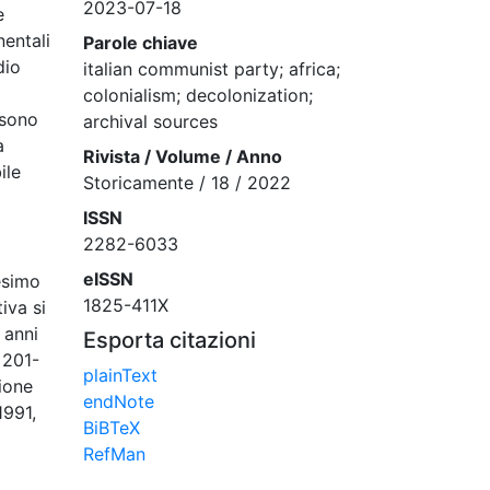
2023-07-18
e
nentali
Parole chiave
dio
italian communist party; africa;
colonialism; decolonization;
 sono
archival sources
a
Rivista / Volume / Anno
ile
Storicamente / 18 / 2022
ISSN
2282-6033
eISSN
tesimo
1825-411X
iva si
 anni
Esporta citazioni
 201-
plainText
zione
endNote
1991,
BiBTeX
RefMan