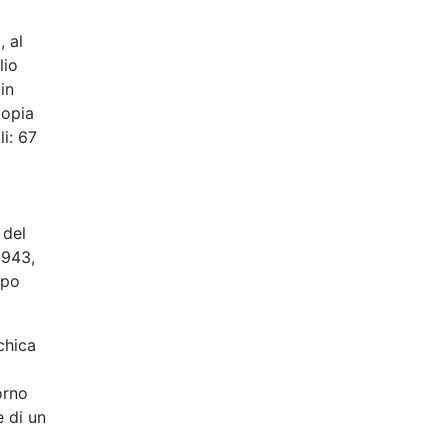
, al
lio
in
copia
li: 67
 del
1943,
opo
chica
orno
e di un