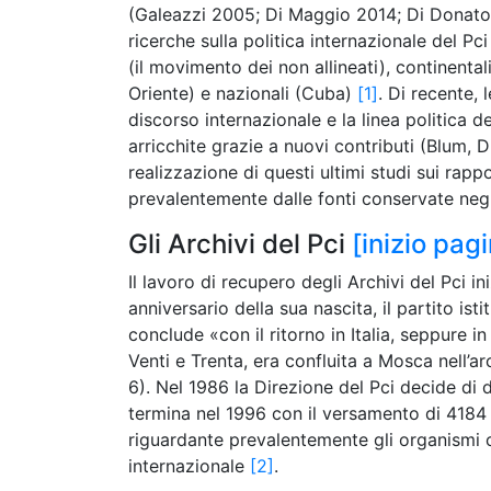
(Galeazzi 2005; Di Maggio 2014; Di Donato 
ricerche sulla politica internazionale del Pci
(il movimento dei non allineati), continentali 
Oriente) e nazionali (Cuba)
[1]
. Di recente, 
discorso internazionale e la linea politica 
arricchite grazie a nuovi contributi (Blum,
realizzazione di questi ultimi studi sui rap
prevalentemente dalle fonti conservate negli
Gli Archivi del Pci
[inizio pag
Il lavoro di recupero degli Archivi del Pci i
anniversario della sua nascita, il partito ist
conclude «con il ritorno in Italia, seppure in
Venti e Trenta, era confluita a Mosca nell’a
6). Nel 1986 la Direzione del Pci decide di 
termina nel 1996 con il versamento di 4184 
riguardante prevalentemente gli organismi cen
internazionale
[2]
.