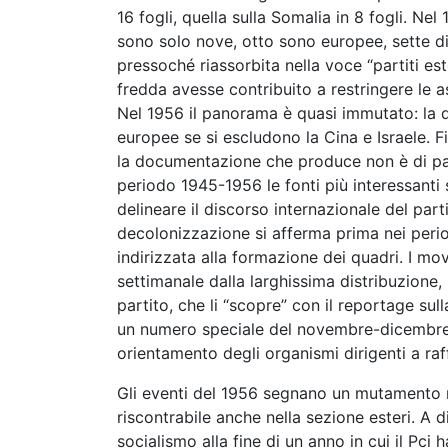
16 fogli, quella sulla Somalia in 8 fogli. Ne
sono solo nove, otto sono europee, sette di 
pressoché riassorbita nella voce “partiti este
fredda avesse contribuito a restringere le as
Nel 1956 il panorama è quasi immutato: la d
europee se si escludono la Cina e Israele. F
la documentazione che produce non è di partic
periodo 1945-1956 le fonti più interessanti
delineare il discorso internazionale del parti
decolonizzazione si afferma prima nei period
indirizzata alla formazione dei quadri. I m
settimanale dalla larghissima distribuzione, 
partito, che li “scopre” con il reportage s
un numero speciale del novembre-dicembr
orientamento degli organismi dirigenti a raf
Gli eventi del 1956 segnano un mutamento n
riscontrabile anche nella sezione esteri. A di
socialismo alla fine di un anno in cui il Pci