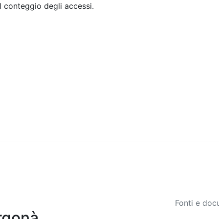
il conteggio degli accessi.
Sommario
Archivio
Fonti e doc
rgonà