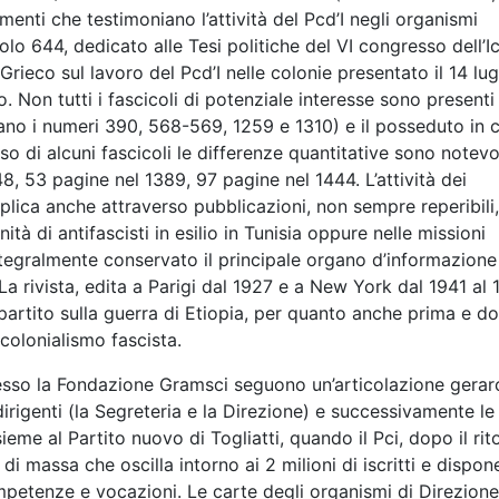
menti che testimoniano l’attività del Pcd’I negli organismi
olo 644, dedicato alle Tesi politiche del VI congresso dell’Ic
rieco sul lavoro del Pcd’I nelle colonie presentato il 14 lug
 Non tutti i fascicoli di potenziale interesse sono presenti 
no i numeri 390, 568-569, 1259 e 1310) e il posseduto in 
o di alcuni fascicoli le differenze quantitative sono notevo
8, 53 pagine nel 1389, 97 pagine nel 1444. L’attività dei
splica anche attraverso pubblicazioni, non sempre reperibili,
tà di antifascisti in esilio in Tunisia oppure nelle missioni
 integralmente conservato il principale organo d’informazione
 La rivista, edita a Parigi dal 1927 e a New York dal 1941 al 
l partito sulla guerra di Etiopia, per quanto anche prima e d
colonialismo fascista.
esso la Fondazione Gramsci seguono un’articolazione gerar
 dirigenti (la Segreteria e la Direzione) e successivamente le
eme al Partito nuovo di Togliatti, quando il Pci, dopo il rit
o di massa che oscilla intorno ai 2 milioni di iscritti e dispon
mpetenze e vocazioni. Le carte degli organismi di Direzione