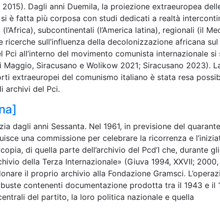
2015). Dagli anni Duemila, la proiezione extraeuropea dell
 si è fatta più corposa con studi dedicati a realtà interconti
(l’Africa), subcontinentali (l’America latina), regionali (il Me
le ricerche sull’influenza della decolonizzazione africana sul
del Pci all’interno del movimento comunista internazionale si
 Di Maggio, Siracusano e Wolikow 2021; Siracusano 2023). L
porti extraeuropei del comunismo italiano è stata resa possib
 archivi del Pci.
ina]
nizia dagli anni Sessanta. Nel 1961, in previsione del quaran
ituisce una commissione per celebrare la ricorrenza e l’iniziat
 copia, di quella parte dell’archivio del Pcd’I che, durante gli
rchivio della Terza Internazionale» (Giuva 1994, XXVII; 2000,
donare il proprio archivio alla Fondazione Gramsci. L’opera
buste contenenti documentazione prodotta tra il 1943 e il 
trali del partito, la loro politica nazionale e quella