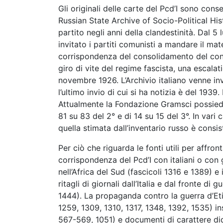
Gli originali delle carte del Pcd’I sono con
Russian State Archive of Socio-Political Hi
partito negli anni della clandestinità. Dal 5
invitato i partiti comunisti a mandare il ma
corrispondenza del consolidamento del contr
giro di vite del regime fascista, una escalati
novembre 1926. L’Archivio italiano venne inv
l’ultimo invio di cui si ha notizia è del 1939
Attualmente la Fondazione Gramsci possiede 
81 su 83 del 2° e di 14 su 15 del 3°. In vari
quella stimata dall’inventario russo è consi
Per ciò che riguarda le fonti utili per affr
corrispondenza del Pcd’I con italiani o con gr
nell’Africa del Sud (fascicoli 1316 e 1389) e
ritagli di giornali dall’Italia e dal fronte di 
1444). La propaganda contro la guerra d’Eti
1259, 1309, 1310, 1317, 1348, 1392, 1535) ins
567-569, 1051) e documenti di carattere did