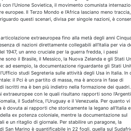
ti con l’Unione Sovietica, il movimento comunista internazion
istre europee. Il Terzo Mondo e l’Africa lasciano meno traccia,
riguardo questi scenari, divisa per singole nazioni, è conse
 articolazione extraeuropea fino alla metà degli anni Cinqu
senza di nazioni direttamente collegabili all’Italia per via d
el 1947, un anno cruciale per la guerra fredda, i paesi
 sono il Brasile, il Messico, la Nuova Zelanda e gli Stati Un
te: ad esempio, la documentazione riguardante gli Stati Unit
fficio studi Segreteria sulle attività degli Usa in Italia. In 
ale: il Pci è un partito di massa, ma è ancora in fase di
 iscritti ma è ben più indietro nella formazione dei quadri.
ni extraeuropee con le quali risultano rapporti sono l’Argent
a Somalia, il Sudafrica, l’Uruguay e il Venezuela. Per quanto vi
 è dovuta ai rapporti che storicamente la legano all’Italia e
della ex potenza coloniale, mentre la documentazione sul
e un ritaglio di giornale. Per stabilire un paragone, la
San Marino è quantificabile in 22 fogli, quella sul Sudafri