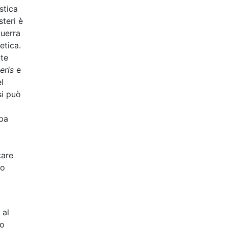
stica
steri è
guerra
etica.
tte
eris
e
l
si può
mpa
care
vo
 al
mo