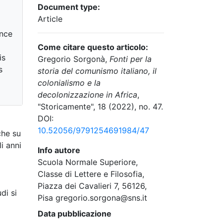
Document type:
Article
ince
Come citare questo articolo:
is
Gregorio Sorgonà,
Fonti per la
s
storia del comunismo italiano, il
colonialismo e la
decolonizzazione in Africa
,
"Storicamente", 18 (2022), no. 47.
DOI:
10.52056/9791254691984/47
che su
i anni
Info autore
Scuola Normale Superiore,
Classe di Lettere e Filosofia,
Piazza dei Cavalieri 7, 56126,
di si
Pisa gregorio.sorgona@sns.it
Data pubblicazione