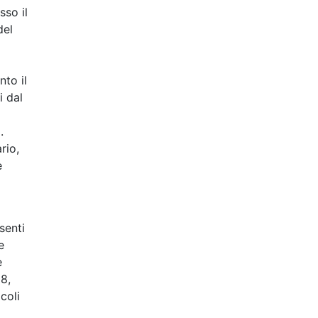
sso il
del
a
to il
i dal
.
rio,
e
senti
e
e
8,
coli