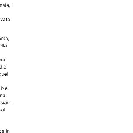
ale, i
rvata
anta,
ella
iti.
i è
quel
 Nel
ina,
 siano
 al
ca in