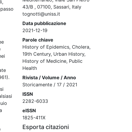
i,
43/B , 07100, Sassari, Italy
l passo
tognotti@uniss.it
Data pubblicazione
2021-12-19
Parole chiave
ee
History of Epidemics, Cholera,
e
19th Century, Urban History,
nei
History of Medicine, Public
Health
ate
961).
Rivista / Volume / Anno
Storicamente / 17 / 2021
si
ISSN
lsiasi
2282-6033
buio
a
eISSN
1825-411X
Esporta citazioni
e