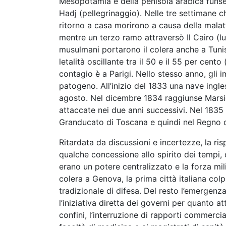
Mesopotamia e della penisola arabica funser
Hadj (pellegrinaggio). Nelle tre settimane c
ritorno a casa morirono a causa della malatti
mentre un terzo ramo attraversò Il Cairo (lug
musulmani portarono il colera anche a Tunisi
letalità oscillante tra il 50 e il 55 per cento
contagio è a Parigi. Nello stesso anno, gli i
patogeno. All’inizio del 1833 una nave ingle
agosto. Nel dicembre 1834 raggiunse Marsigli
attaccate nei due anni successivi. Nel 1835
Granducato di Toscana e quindi nel Regno de
Ritardata da discussioni e incertezze, la risp
qualche concessione allo spirito dei tempi, 
erano un potere centralizzato e la forza mil
colera a Genova, la prima città italiana colpi
tradizionale di difesa. Del resto l’emergenza
l’iniziativa diretta dei governi per quanto a
confini, l’interruzione di rapporti commerci