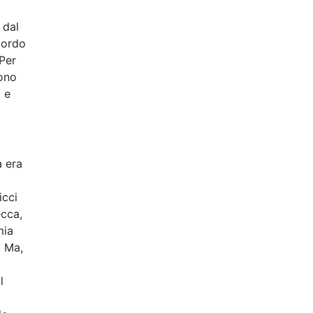
 dal
cordo
 Per
rono
, e
a era
icci
ecca,
mia
. Ma,
l