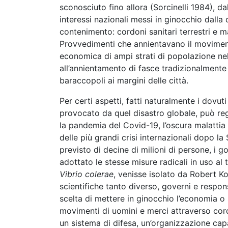
sconosciuto fino allora (Sorcinelli 1984), dal
interessi nazionali messi in ginocchio dalla 
contenimento: cordoni sanitari terrestri e m
Provvedimenti che annientavano il moviment
economica di ampi strati di popolazione nelle
all’annientamento di fasce tradizionalmente 
baraccopoli ai margini delle città.
Per certi aspetti, fatti naturalmente i dovu
provocato da quel disastro globale, può reg
la pandemia del Covid-19, l’oscura malattia
delle più grandi crisi internazionali dopo l
previsto di decine di milioni di persone, i g
adottato le stesse misure radicali in uso a
Vibrio colerae
, venisse isolato da Robert K
scientifiche tanto diverso, governi e respon
scelta di mettere in ginocchio l’economia o 
movimenti di uomini e merci attraverso cord
un sistema di difesa, un’organizzazione cap