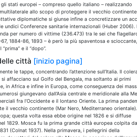
 gli stati europei – compreso quello italiano – realizzando
multilaterale allo scopo di proteggere il vecchio continente
attative diplomatiche si giunse infine a concretizzare un ac
lle undici Conferenze sanitarie internazionali (Huber 2006).
da per numero di vittime (236.473) tra le sei che flagella
5-67, 1884-86, 1893 – è però la più spaventosa e scioccante
 “prima” e il “dopo”.
elle città
[inizio pagina]
nte le tappe, concentrando l’attenzione sull’Italia. Il coler
si affacciano sul Golfo del Bengala, ma soltanto ai primi
te, in Africa e infine in Europa, come conseguenza dei mass
umerosi giungevano dall’Asia centrale e meridionale alla M
ciali fra l’Occidente e il lontano Oriente. La prima pande
te il vecchio continente (Mar Nero, Mediterraneo orientale)
uropa; questa volta essa ebbe origine nel 1826 e si diffuse
el 1829. Mosca fu la prima grande città europea colpita da
831 (Colnat 1937). Nella primavera, i pellegrini della