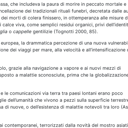
ssa, che includeva la paura di morire in peccato mortale e
ncellazione dei tradizionali rituali funebri, decretata dalle a
i dei morti di colera finissero, in ottemperanza alle misure d
 calce viva, come semplici residui organici, privi dell’identi
glia
o
cappelle
gentilizie (Tognotti 2000, 85).
tà europea, la drammatica percezione di una nuova vulnerabil
one dei viaggi per mare, alla velocità e all’intensificazione 
o, grazie alla navigazione a vapore e ai nuovi mezzi di
sposto a malattie sconosciute, prima che la globalizzazion
i e le comunicazioni via terra tra paesi lontani erano poco
glie dell’umanità che vivono a pezzi sulla superficie terrestr
di nuove, o dell’esistenza di malattie notevoli tra loro (A
ai contemporanei, terrorizzati dalla novità del mostro asiat