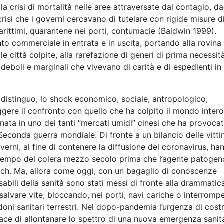
la crisi di mortalità nelle aree attraversate dal contagio, da
crisi che i governi cercavano di tutelare con rigide misure d
arittimi, quarantene nei porti, contumacie (Baldwin 1999).
o commerciale in entrata e in uscita, portando alla rovina
 città colpite, alla rarefazione di generi di prima necessità
deboli e marginali che vivevano di carità e di espedienti in
ti distinguo, lo shock economico, sociale, antropologico,
gere il confronto con quello che ha colpito il mondo inter
 nata in uno dei tanti “mercati umidi” cinesi che ha provoca
a Seconda guerra mondiale. Di fronte a un bilancio delle vitt
overni, al fine di contenere la diffusione del coronavirus, ha
l tempo del colera mezzo secolo prima che l’agente patogeno
och. Ma, allora come oggi, con un bagaglio di conoscenze
sabili della sanità sono stati messi di fronte alla drammatic
salvare vite, bloccando, nei porti, navi cariche o interrom
oni sanitari terrestri. Nel dopo-pandemia l’urgenza di costr
ace di allontanare lo spettro di una nuova emergenza sanit