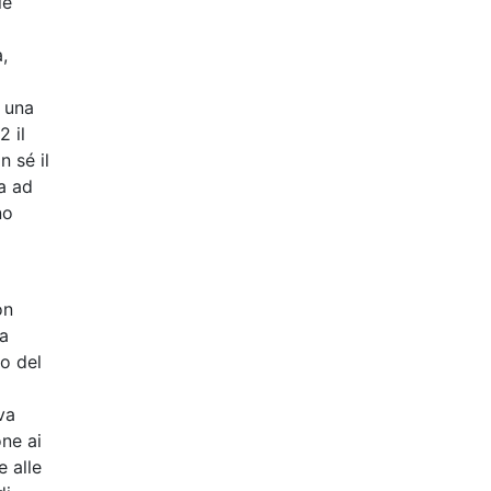
le
,
n una
2 il
n sé il
ta ad
no
on
ra
vo del
va
one ai
e alle