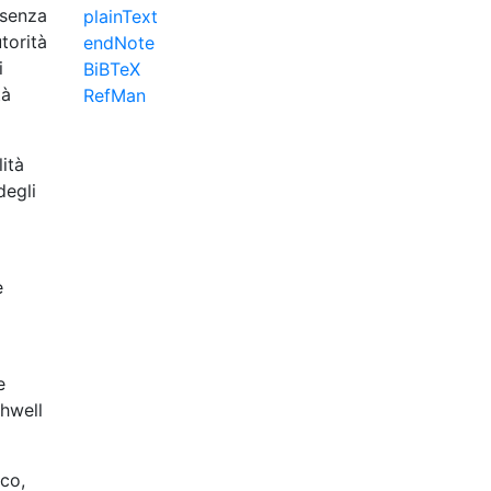
 senza
plainText
utorità
endNote
i
BiBTeX
tà
RefMan
ità
degli
e
e
shwell
ico,