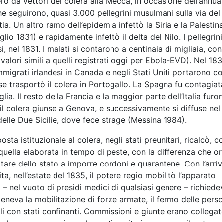
o da vettori del colera alla Mecca, in occasione dell’annua
he seguirono, quasi 3.000 pellegrini musulmani sulla via del
a. Un altro ramo dell’epidemia infettò la Siria e la Palestina
lio 1831) e rapidamente infettò il delta del Nilo. I pellegrini
, nel 1831. I malati si contarono a centinaia di migliaia, co
 (valori simili a quelli registrati oggi per Ebola-EVD). Nel 183
mmigrati irlandesi in Canada e negli Stati Uniti portarono co
se trasportò il colera in Portogallo. La Spagna fu contagia
a. Il resto della Francia e la maggior parte dell’Italia furo
 il colera giunse a Genova, e successivamente si diffuse nel
lle Due Sicilie, dove fece strage (Messina 1984).
osta istituzionale al colera, negli stati preunitari, ricalcò, c
quella elaborata in tempo di peste, con la differenza che o
itare dello stato a imporre cordoni e quarantene. Con l’arri
ta, nell’estate del 1835, il potere regio mobilitò l’apparato
 – nel vuoto di presidi medici di qualsiasi genere – richiede
tteneva la mobilitazione di forze armate, il fermo delle pers
ali con stati confinanti. Commissioni e giunte erano collegat