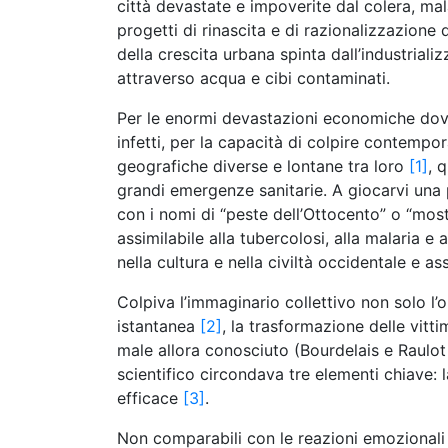
città devastate e impoverite dal colera, mal
progetti di rinascita e di razionalizzazione 
della crescita urbana spinta dall’industriali
attraverso acqua e cibi contaminati.
Per le enormi devastazioni economiche dovu
infetti, per la capacità di colpire contemp
geografiche diverse e lontane tra loro
[1]
, 
grandi emergenze sanitarie. A giocarvi una 
con i nomi di “peste dell’Ottocento” o “most
assimilabile alla tubercolosi, alla malaria e
nella cultura e nella civiltà occidentale e a
Colpiva l’immaginario collettivo non solo l’o
istantanea
[2]
, la trasformazione delle vitt
male allora conosciuto (Bourdelais e Raulot 
scientifico circondava tre elementi chiave: 
efficace
[3]
.
Non comparabili con le reazioni emozionali ti