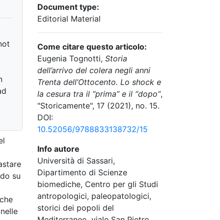
Document type:
Editorial Material
not
Come citare questo articolo:
Eugenia Tognotti,
Storia
dell’arrivo del colera negli anni
n
Trenta dell’Ottocento. Lo shock e
ad
la cesura tra il “prima” e il “dopo”
,
"Storicamente", 17 (2021), no. 15.
DOI:
10.52056/9788833138732/15
el
Info autore
Università di Sassari,
astare
Dipartimento di Scienze
ndo su
biomediche, Centro per gli Studi
antropologici, paleopatologici,
 che
storici dei popoli del
nelle
Mediterraneo, viale San Pietro