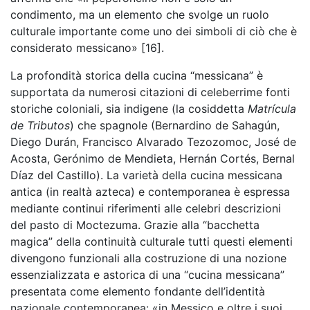
condimento, ma un elemento che svolge un ruolo
culturale importante come uno dei simboli di ciò che è
considerato messicano» [16].
La profondità storica della cucina “messicana” è
supportata da numerosi citazioni di celeberrime fonti
storiche coloniali, sia indigene (la cosiddetta
Matrícula
de Tributos
) che spagnole (Bernardino de Sahagún,
Diego Durán, Francisco Alvarado Tezozomoc, José de
Acosta, Gerónimo de Mendieta, Hernán Cortés, Bernal
Díaz del Castillo). La varietà della cucina messicana
antica (in realtà azteca) e contemporanea è espressa
mediante continui riferimenti alle celebri descrizioni
del pasto di Moctezuma. Grazie alla “bacchetta
magica” della continuità culturale tutti questi elementi
divengono funzionali alla costruzione di una nozione
essenzializzata e astorica di una “cucina messicana”
presentata come elemento fondante dell’identità
nazionale contemporanea: «in Messico e oltre i suoi