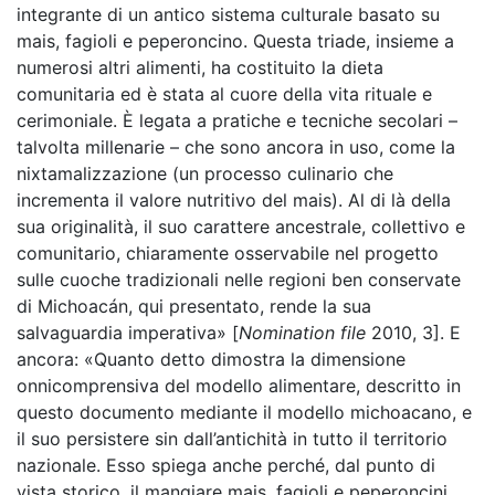
integrante di un antico sistema culturale basato su
mais, fagioli e peperoncino. Questa triade, insieme a
numerosi altri alimenti, ha costituito la dieta
comunitaria ed è stata al cuore della vita rituale e
cerimoniale. È legata a pratiche e tecniche secolari –
talvolta millenarie – che sono ancora in uso, come la
nixtamalizzazione (un processo culinario che
incrementa il valore nutritivo del mais). Al di là della
sua originalità, il suo carattere ancestrale, collettivo e
comunitario, chiaramente osservabile nel progetto
sulle cuoche tradizionali nelle regioni ben conservate
di Michoacán, qui presentato, rende la sua
salvaguardia imperativa» [
Nomination file
2010, 3]. E
ancora: «Quanto detto dimostra la dimensione
onnicomprensiva del modello alimentare, descritto in
questo documento mediante il modello michoacano, e
il suo persistere sin dall’antichità in tutto il territorio
nazionale. Esso spiega anche perché, dal punto di
vista storico, il mangiare mais, fagioli e peperoncini