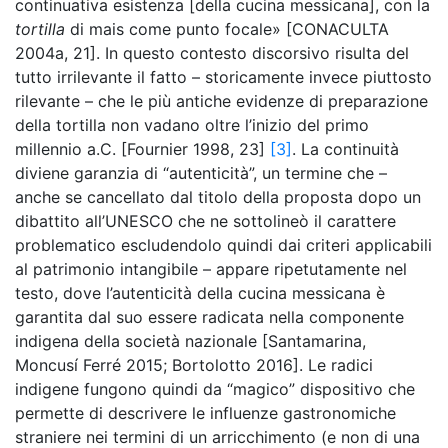
continuativa esistenza [della cucina messicana], con la
tortilla
di mais come punto focale» [CONACULTA
2004a, 21]. In questo contesto discorsivo risulta del
tutto irrilevante il fatto – storicamente invece piuttosto
rilevante – che le più antiche evidenze di preparazione
della tortilla non vadano oltre l’inizio del primo
millennio a.C. [Fournier 1998, 23]
[3]
. La continuità
diviene garanzia di “autenticità”, un termine che –
anche se cancellato dal titolo della proposta dopo un
dibattito all’UNESCO che ne sottolineò il carattere
problematico escludendolo quindi dai criteri applicabili
al patrimonio intangibile – appare ripetutamente nel
testo, dove l’autenticità della cucina messicana è
garantita dal suo essere radicata nella componente
indigena della società nazionale [Santamarina,
Moncusí Ferré 2015; Bortolotto 2016]. Le radici
indigene fungono quindi da “magico” dispositivo che
permette di descrivere le influenze gastronomiche
straniere nei termini di un arricchimento (e non di una