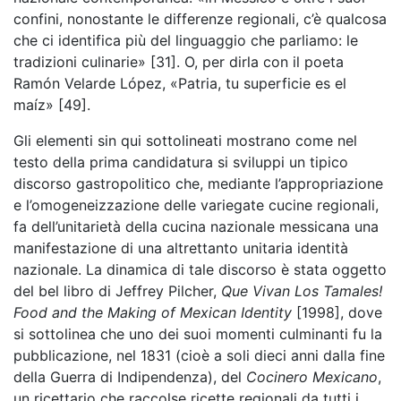
confini, nonostante le differenze regionali, c’è qualcosa
che ci identifica più del linguaggio che parliamo: le
tradizioni culinarie» [31]. O, per dirla con il poeta
Ramón Velarde López, «Patria, tu superficie es el
maíz» [49].
Gli elementi sin qui sottolineati mostrano come nel
testo della prima candidatura si sviluppi un tipico
discorso gastropolitico che, mediante l’appropriazione
e l’omogeneizzazione delle variegate cucine regionali,
fa dell’unitarietà della cucina nazionale messicana una
manifestazione di una altrettanto unitaria identità
nazionale. La dinamica di tale discorso è stata oggetto
del bel libro di Jeffrey Pilcher,
Que Vivan Los Tamales!
Food and the Making of Mexican Identity
[1998], dove
si sottolinea che uno dei suoi momenti culminanti fu la
pubblicazione, nel 1831 (cioè a soli dieci anni dalla fine
della Guerra di Indipendenza), del
Cocinero Mexicano
,
un ricettario che raccolse ricette regionali da tutti i