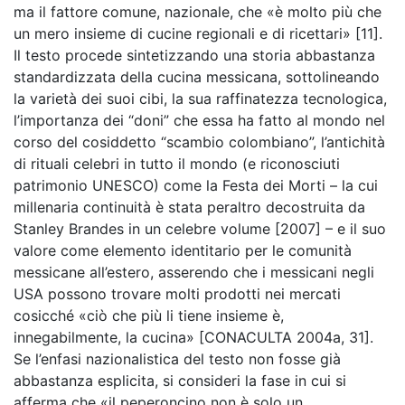
ma il fattore comune, nazionale, che «è molto più che
un mero insieme di cucine regionali e di ricettari» [11].
Il testo procede sintetizzando una storia abbastanza
standardizzata della cucina messicana, sottolineando
la varietà dei suoi cibi, la sua raffinatezza tecnologica,
l’importanza dei “doni” che essa ha fatto al mondo nel
corso del cosiddetto “scambio colombiano”, l’antichità
di rituali celebri in tutto il mondo (e riconosciuti
patrimonio UNESCO) come la Festa dei Morti – la cui
millenaria continuità è stata peraltro decostruita da
Stanley Brandes in un celebre volume [2007] – e il suo
valore come elemento identitario per le comunità
messicane all’estero, asserendo che i messicani negli
USA possono trovare molti prodotti nei mercati
cosicché «ciò che più li tiene insieme è,
innegabilmente, la cucina» [CONACULTA 2004a, 31].
Se l’enfasi nazionalistica del testo non fosse già
abbastanza esplicita, si consideri la fase in cui si
afferma che «il peperoncino non è solo un