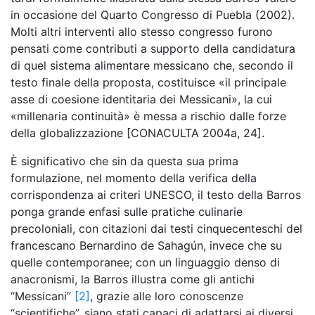
in occasione del Quarto Congresso di Puebla (2002).
Molti altri interventi allo stesso congresso furono
pensati come contributi a supporto della candidatura
di quel sistema alimentare messicano che, secondo il
testo finale della proposta, costituisce «il principale
asse di coesione identitaria dei Messicani», la cui
«millenaria continuità» è messa a rischio dalle forze
della globalizzazione [CONACULTA 2004a, 24].
È significativo che sin da questa sua prima
formulazione, nel momento della verifica della
corrispondenza ai criteri UNESCO, il testo della Barros
ponga grande enfasi sulle pratiche culinarie
precoloniali, con citazioni dai testi cinquecenteschi del
francescano Bernardino de Sahagún, invece che su
quelle contemporanee; con un linguaggio denso di
anacronismi, la Barros illustra come gli antichi
“Messicani”
[2]
, grazie alle loro conoscenze
“scientifiche”, siano stati capaci di adattarsi ai diversi