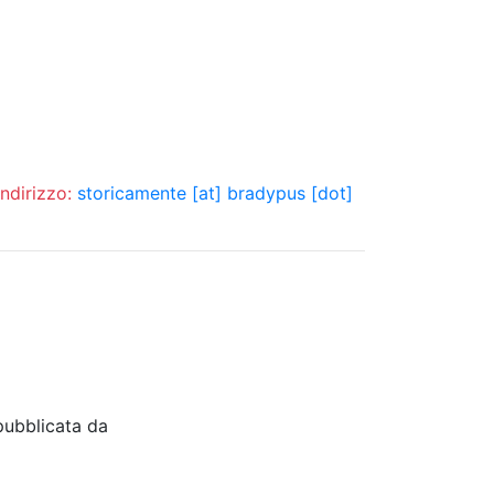
indirizzo:
storicamente [at] bradypus [dot]
pubblicata da