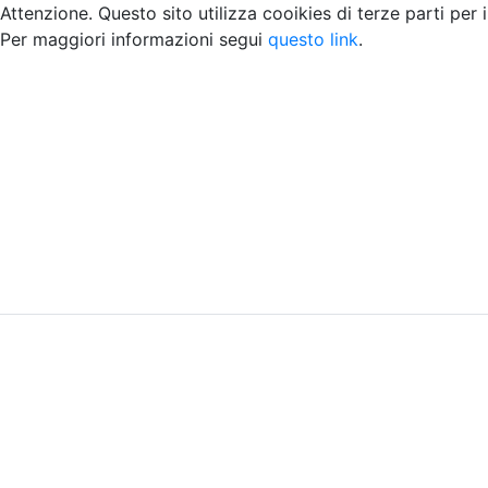
Attenzione. Questo sito utilizza cooikies di terze parti per 
Per maggiori informazioni segui
questo link
.
Home
Chi siamo
Contatti
Peer review