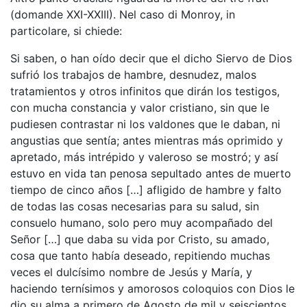
(domande XXI-XXIII). Nel caso di Monroy, in
particolare, si chiede:
Si saben, o han oído decir que el dicho Siervo de Dios
sufrió los trabajos de hambre, desnudez, malos
tratamientos y otros infinitos que dirán los testigos,
con mucha constancia y valor cristiano, sin que le
pudiesen contrastar ni los valdones que le daban, ni
angustias que sentía; antes mientras más oprimido y
apretado, más intrépido y valeroso se mostró; y así
estuvo en vida tan penosa sepultado antes de muerto
tiempo de cinco años […] afligido de hambre y falto
de todas las cosas necesarias para su salud, sin
consuelo humano, solo pero muy acompañado del
Señor […] que daba su vida por Cristo, su amado,
cosa que tanto había deseado, repitiendo muchas
veces el dulcísimo nombre de Jesús y María, y
haciendo ternísimos y amorosos coloquios con Dios le
dio su alma a primero de Agosto de mil y seiscientos