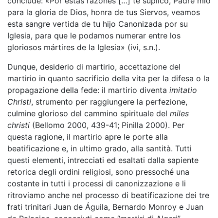
conclude: «Por estas razones […] te
suplico, Padre mío
para la gloria de Dios, honra de tus Siervos, veamos
esta sangre vertida de tu hijo Canonizada por su
Iglesia, para que le podamos numerar entre los
gloriosos mártires de la Iglesia» (ivi, s.n.).
Dunque, desiderio di martirio, accettazione del
martirio in quanto sacrificio della vita per la difesa o la
propagazione della fede: il martirio diventa
imitatio
Christi
, strumento per raggiungere la perfezione,
culmine glorioso del cammino spirituale del
miles
christi
(Bellomo 2000, 439-41; Pinilla 2000). Per
questa ragione, il martirio apre le porte alla
beatificazione e, in ultimo grado, alla santità. Tutti
questi elementi, intrecciati ed esaltati dalla sapiente
retorica degli ordini religiosi, sono pressoché una
costante in tutti i processi di canonizzazione e li
ritroviamo anche nel processo di beatificazione dei tre
frati trinitari Juan de Águila, Bernardo Monroy e Juan