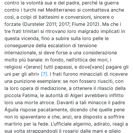
contro la volontà sua e del padre, perché la guerra
contro i turchi nel Mediterraneo si combatteva anche
così, a colpi di battesimi e conversioni, sincere o
forzate (Dursteler 2011; 2017; Fiume 2012). Ma che i
tre frati trinitari si ritrovano loro malgrado implicati in
questa vicenda, fino a subire sulla loro pelle le
conseguenze della escalation di tensione
internazionale, si deve forse a una considerazione
molto più banale: in fondo, nell’ottica dei mori, i
religiosi «[erano] tutti papassi, e dove[vano] pagare gli
uni per gli altri»
[7]
. I frati furono minacciati di ricevere
una punizione esemplare: se non fossero riusciti, con
la loro opera di mediazione, a ottenere il rilascio della
piccola Fatima, le autorità di Algeri avrebbero inflitto
loro una morte atroce. Davanti a tali minacce il padre
Águila rispose pacatamente, dicendo che quelle pene
non lo spaventano e che, anzi, era disposto a soffrire
martirio per la fede. L’ufficiale algerino, adirato, reagì a
sua volta strappandogli il rosario dalle mani e glielo