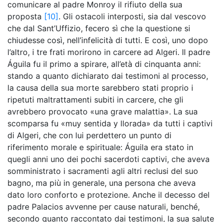
comunicare al padre Monroy il rifiuto della sua
proposta
[10]
. Gli ostacoli interposti, sia dal vescovo
che dal Sant’Uffizio, fecero sì che la questione si
chiudesse così, nell’infelicità di tutti. E così, uno dopo
l’altro, i tre frati morirono in carcere ad Algeri. Il padre
Águila fu il primo a spirare, all’età di cinquanta anni:
stando a quanto dichiarato dai testimoni al processo,
la causa della sua morte sarebbero stati proprio i
ripetuti maltrattamenti subiti in carcere, che gli
avrebbero provocato «una grave malattia». La sua
scomparsa fu «muy sentida y llorada» da tutti i captivi
di Algeri, che con lui perdettero un punto di
riferimento morale e spirituale: Águila era stato in
quegli anni uno dei pochi sacerdoti captivi, che aveva
somministrato i sacramenti agli altri reclusi del suo
bagno, ma più in generale, una persona che aveva
dato loro conforto e protezione. Anche il decesso del
padre Palacios avvenne per cause naturali, benché,
secondo quanto raccontato dai testimoni, la sua salute