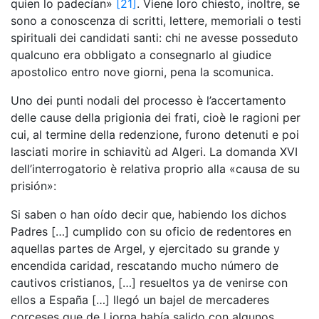
quien lo padecían»
[21]
. Viene loro chiesto, inoltre, se
sono a conoscenza di scritti, lettere, memoriali o testi
spirituali dei candidati santi: chi ne avesse posseduto
qualcuno era obbligato a consegnarlo al giudice
apostolico entro nove giorni, pena la scomunica.
Uno dei punti nodali del processo è l’accertamento
delle cause della prigionia dei frati, cioè le ragioni per
cui, al termine della redenzione, furono detenuti e poi
lasciati morire in schiavitù ad Algeri. La domanda XVI
dell’interrogatorio è relativa proprio alla «causa de su
prisión»:
Si saben o han oído decir que, habiendo los dichos
Padres […] cumplido con su oficio de redentores en
aquellas partes de Argel, y ejercitado su grande y
encendida caridad, rescatando mucho número de
cautivos cristianos, […] resueltos ya de venirse con
ellos a España […] llegó un bajel de mercaderes
corceses que de Liorna había salido con algunos