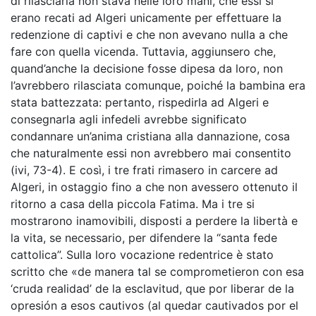
di rilasciarla non stava nelle loro mani, che essi si
erano recati ad Algeri unicamente per effettuare la
redenzione di captivi e che non avevano nulla a che
fare con quella vicenda. Tuttavia, aggiunsero che,
quand’anche la decisione fosse dipesa da loro, non
l’avrebbero rilasciata comunque, poiché la bambina era
stata battezzata: pertanto, rispedirla ad Algeri e
consegnarla agli infedeli avrebbe significato
condannare un’anima cristiana alla dannazione, cosa
che naturalmente essi non avrebbero mai consentito
(ivi, 73-4). E così, i tre frati rimasero in carcere ad
Algeri, in ostaggio fino a che non avessero ottenuto il
ritorno a casa della piccola Fatima. Ma i tre si
mostrarono inamovibili, disposti a perdere la libertà e
la vita, se necessario, per difendere la “santa fede
cattolica”. Sulla loro vocazione redentrice è stato
scritto che «de manera tal se comprometieron con esa
‘cruda realidad’ de la esclavitud, que por liberar de la
opresión a esos cautivos (al quedar cautivados por el