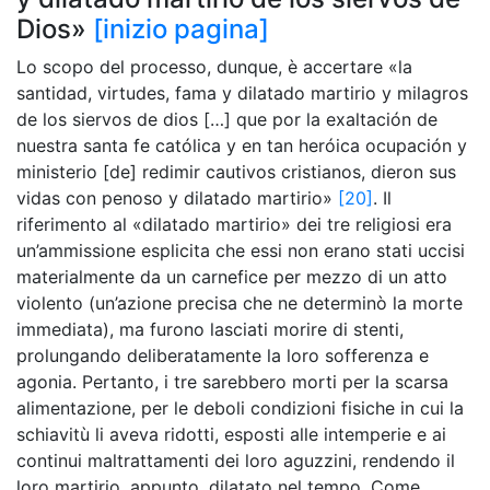
Dios»
[inizio pagina]
Lo scopo del processo, dunque, è accertare «la
santidad, virtudes, fama y dilatado martirio y milagros
de los siervos de dios […] que por la exaltación de
nuestra santa fe católica y en tan heróica ocupación y
ministerio [de] redimir cautivos cristianos, dieron sus
vidas con penoso y dilatado martirio»
[20]
. Il
riferimento al «dilatado martirio» dei tre religiosi era
un’ammissione esplicita che essi non erano stati uccisi
materialmente da un carnefice per mezzo di un atto
violento (un’azione precisa che ne determinò la morte
immediata), ma furono lasciati morire di stenti,
prolungando deliberatamente la loro sofferenza e
agonia. Pertanto, i tre sarebbero morti per la scarsa
alimentazione, per le deboli condizioni fisiche in cui la
schiavitù li aveva ridotti, esposti alle intemperie e ai
continui maltrattamenti dei loro aguzzini, rendendo il
loro martirio, appunto, dilatato nel tempo. Come