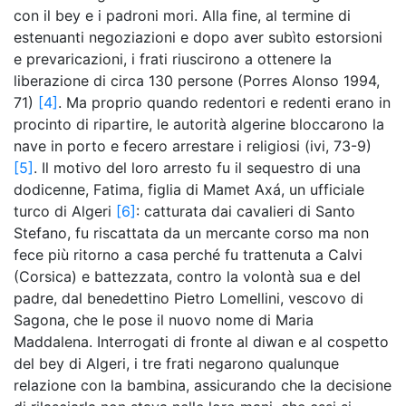
con il bey e i padroni mori. Alla fine, al termine di
estenuanti negoziazioni e dopo aver subìto estorsioni
e prevaricazioni, i frati riuscirono a ottenere la
liberazione di circa 130 persone (Porres Alonso 1994,
71)
[4]
. Ma proprio quando redentori e redenti erano in
procinto di ripartire, le autorità algerine bloccarono la
nave in porto e fecero arrestare i religiosi (ivi, 73-9)
[5]
. Il motivo del loro arresto fu il sequestro di una
dodicenne, Fatima, figlia di Mamet Axá, un ufficiale
turco di Algeri
[6]
: catturata dai cavalieri di Santo
Stefano, fu riscattata da un mercante corso ma non
fece più ritorno a casa perché fu trattenuta a Calvi
(Corsica) e battezzata, contro la volontà sua e del
padre, dal benedettino Pietro Lomellini, vescovo di
Sagona, che le pose il nuovo nome di Maria
Maddalena. Interrogati di fronte al diwan e al cospetto
del bey di Algeri, i tre frati negarono qualunque
relazione con la bambina, assicurando che la decisione