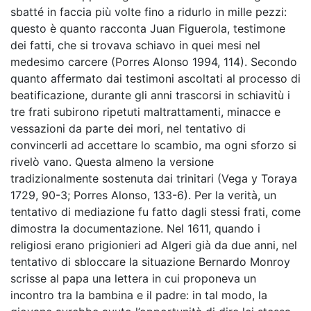
sbatté in faccia più volte fino a ridurlo in mille pezzi:
questo è quanto racconta Juan Figuerola, testimone
dei fatti, che si trovava schiavo in quei mesi nel
medesimo carcere (Porres Alonso 1994, 114). Secondo
quanto affermato dai testimoni ascoltati al processo di
beatificazione, durante gli anni trascorsi in schiavitù i
tre frati subirono ripetuti maltrattamenti, minacce e
vessazioni da parte dei mori, nel tentativo di
convincerli ad accettare lo scambio, ma ogni sforzo si
rivelò vano. Questa almeno la versione
tradizionalmente sostenuta dai trinitari (Vega y Toraya
1729, 90-3; Porres Alonso, 133-6). Per la verità, un
tentativo di mediazione fu fatto dagli stessi frati, come
dimostra la documentazione. Nel 1611, quando i
religiosi erano prigionieri ad Algeri già da due anni, nel
tentativo di sbloccare la situazione Bernardo Monroy
scrisse al papa una lettera in cui proponeva un
incontro tra la bambina e il padre: in tal modo, la