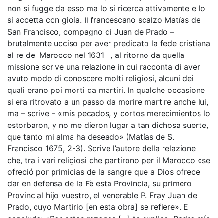
non si fugge da esso ma lo si ricerca attivamente e lo
si accetta con gioia. Il francescano scalzo Matías de
San Francisco, compagno di Juan de Prado –
brutalmente ucciso per aver predicato la fede cristiana
al re del Marocco nel 1631 –, al ritorno da quella
missione scrive una relazione in cui racconta di aver
avuto modo di conoscere molti religiosi, alcuni dei
quali erano poi morti da martiri. In qualche occasione
si era ritrovato a un passo da morire martire anche lui,
ma – scrive – «mis pecados, y cortos merecimientos lo
estorbaron, y no me dieron lugar a tan dichosa suerte,
que tanto mi alma ha deseado» (Matías de S.
Francisco 1675,
2-3). Scrive l’autore della relazione
che, tra i vari religiosi che partirono per il Marocco «se
ofreció por primicias de la sangre que a Dios ofrece
dar en defensa de la Fè esta Provincia, su primero
Provincial hijo vuestro, el venerable P. Fray Juan de
Prado, cuyo Martirio [en esta obra] se refiere». E