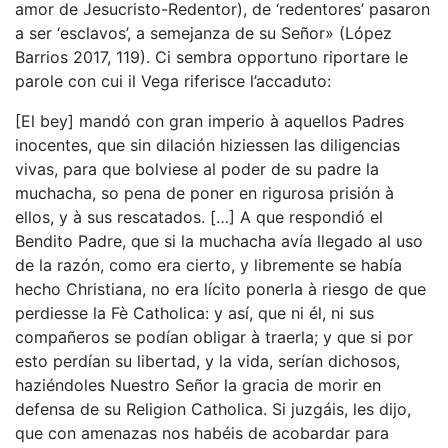
amor de Jesucristo-Redentor), de ‘redentores’ pasaron
a ser ‘esclavos’, a semejanza de su Señor» (López
Barrios 2017, 119). Ci sembra opportuno riportare le
parole con cui il Vega riferisce l’accaduto:
[El bey] mandó con gran imperio à aquellos Padres
inocentes, que sin dilación hiziessen las diligencias
vivas, para que bolviese al poder de su padre la
muchacha, so pena de poner en rigurosa prisión à
ellos, y à sus rescatados. […] A que respondió el
Bendito Padre, que si la muchacha avía llegado al uso
de la razón, como era cierto, y libremente se había
hecho Christiana, no era lícito ponerla à riesgo de que
perdiesse la Fè Catholica: y así, que ni él, ni sus
compañeros se podían obligar à traerla; y que si por
esto perdían su libertad, y la vida, serían dichosos,
haziéndoles Nuestro Señor la gracia de morir en
defensa de su Religion Catholica. Si juzgáis, les dijo,
que con amenazas nos habéis de acobardar para