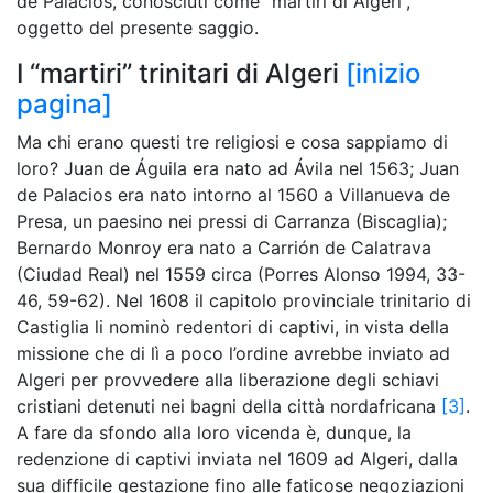
de Palacios, conosciuti come “martiri di Algeri”,
oggetto del presente saggio.
I “martiri” trinitari di Algeri
[inizio
pagina]
Ma chi erano questi tre religiosi e cosa sappiamo di
loro? Juan de Águila era nato ad Ávila nel 1563; Juan
de Palacios era nato intorno al 1560 a Villanueva de
Presa, un paesino nei pressi di Carranza (Biscaglia);
Bernardo Monroy era nato a Carrión de Calatrava
(Ciudad Real) nel 1559 circa (Porres Alonso 1994, 33-
46, 59-62). Nel 1608 il capitolo provinciale trinitario di
Castiglia li nominò redentori di captivi, in vista della
missione che di lì a poco l’ordine avrebbe inviato ad
Algeri per provvedere alla liberazione degli schiavi
cristiani detenuti nei bagni della città nordafricana
[3]
.
A fare da sfondo alla loro vicenda è, dunque, la
redenzione di captivi inviata nel 1609 ad Algeri, dalla
sua difficile gestazione fino alle faticose negoziazioni