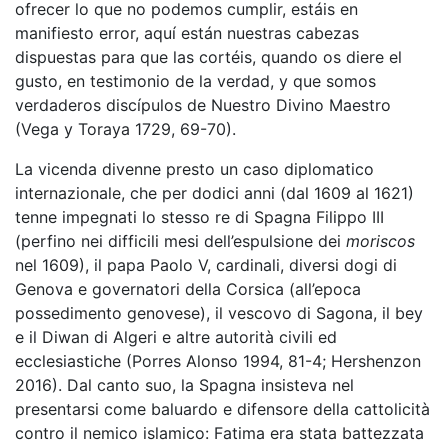
ofrecer lo que no podemos cumplir, estáis en
manifiesto error, aquí están nuestras cabezas
dispuestas para que las cortéis, quando os diere el
gusto, en testimonio de la verdad, y que somos
verdaderos discípulos de Nuestro Divino Maestro
(Vega y Toraya 1729, 69-70).
La vicenda divenne presto un caso diplomatico
internazionale, che per dodici anni (dal 1609 al 1621)
tenne impegnati lo stesso re di Spagna Filippo III
(perfino nei difficili mesi dell’espulsione dei
moriscos
nel 1609), il papa Paolo V, cardinali, diversi dogi di
Genova e governatori della Corsica (all’epoca
possedimento genovese), il vescovo di Sagona, il bey
e il Diwan di Algeri e altre autorità civili ed
ecclesiastiche (Porres Alonso 1994, 81-4; Hershenzon
2016). Dal canto suo, la Spagna insisteva nel
presentarsi come baluardo e difensore della cattolicità
contro il nemico islamico: Fatima era stata battezzata