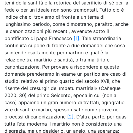
temi della santità e la retorica del sacrificio di sé per la
fede o per un ideale non sono tramontati. Tutto ciò è
indice che ci troviamo di fronte a un tema di
lunghissimo periodo, come dimostrano, peraltro, anche
le canonizzazioni più recenti, avvenute sotto il
pontificato di papa Francesco
[1]
. Tale straordinaria
continuità ci pone di fronte a due domande: che cosa
si intende esattamente per martirio e qual è la
relazione tra martirio e santità, o tra martirio e
canonizzazione. Per provare a rispondere a queste
domande prenderemo in esame un particolare caso di
studio, relativo al primo quarto del secolo XVII, che
risente del «resurgir del ímpetu martirial» (Cañeque
2020, 30) del primo Seicento, epoca in cui (non a
caso) appaiono un gran numero di trattati, agiografie,
vite di santi e martiri, spesso usate come prove nei
processi di canonizzazione
[2]
. D’altra parte, per quasi
tutta l’età moderna il martirio non è considerato una
disgrazia, ma un desiderio, un anelo, una speranza: