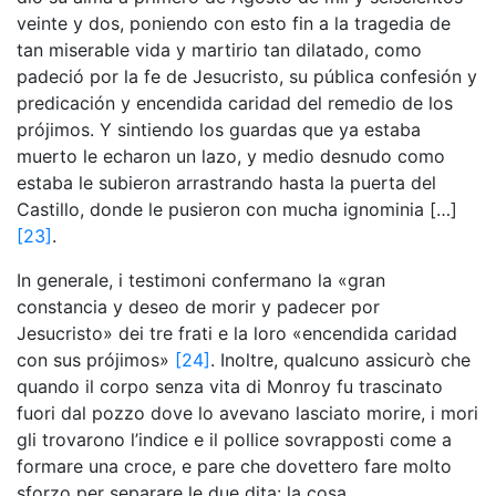
veinte y dos, poniendo con esto fin a la tragedia de
tan miserable vida y martirio tan dilatado, como
padeció por la fe de Jesucristo, su pública confesión y
predicación y encendida caridad del remedio de los
prójimos. Y sintiendo los guardas que ya estaba
muerto le echaron un lazo, y medio desnudo como
estaba le subieron arrastrando hasta la puerta del
Castillo, donde le pusieron con mucha ignominia […]
[23]
.
In generale, i testimoni confermano la «gran
constancia y deseo de morir y padecer por
Jesucristo» dei tre frati e la loro «encendida caridad
con sus prójimos»
[24]
. Inoltre, qualcuno assicurò che
quando il corpo senza vita di Monroy fu trascinato
fuori dal pozzo dove lo avevano lasciato morire, i mori
gli trovarono l’indice e il pollice sovrapposti come a
formare una croce, e pare che dovettero fare molto
sforzo per separare le due dita: la cosa