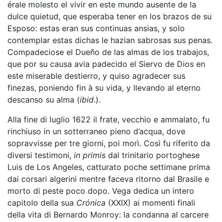
érale molesto el vivir en este mundo ausente de la
dulce quietud, que esperaba tener en los brazos de su
Esposo: estas eran sus continuas ansias, y solo
contemplar estas dichas le hazian sabrosas sus penas.
Compadeciose el Dueño de las almas de los trabajos,
que por su causa avia padecido el Siervo de Dios en
este miserable destierro, y quiso agradecer sus
finezas, poniendo fin à su vida, y llevando al eterno
descanso su alma (
ibid
.).
Alla fine di luglio 1622 il frate, vecchio e ammalato, fu
rinchiuso in un sotterraneo pieno d’acqua, dove
sopravvisse per tre giorni, poi morì. Così fu riferito da
diversi testimoni,
in primis
dal trinitario portoghese
Luis de Los Angeles, catturato poche settimane prima
dai corsari algerini mentre faceva ritorno dal Brasile e
morto di peste poco dopo. Vega dedica un intero
capitolo della sua
Crónica
(XXIX) ai momenti finali
della vita di Bernardo Monroy: la condanna al carcere