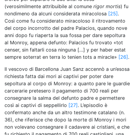
(verosimilmente attribuibile al comune
rigor mortis
) fu
nondimeno da alcuni considerata miracolosa
[25]
.
Così come fu considerato miracoloso il ritrovamento
del corpo incorrotto del padre Palacios, quando nove
anni dopo fu riaperta la sua fossa per dare sepoltura
al Monroy, appena defunto: Palacios fu trovato «tot
censer, sin faltarli cosa ninguna […] y per haber estat
sempre soterrat en terra lo tenien tots a miracle»
[26]
.
Il vescovo di Barcellona Juan Sanz accennò a un’esosa
richiesta fatta dai mori ai captivi per poter dare
sepoltura al corpo di Monroy: a quanto pare le guardie
carcerarie pretesero il pagamento di 700 reali per
consegnare la salma del defunto padre e permettere
così ai captivi di seppellirlo
[27]
. L’episodio è
confermato anche da un altro testimone catalano (n.
36), che riferisce che dopo la morte di Monroy i mori
non volevano consegnare il cadavere ai cristiani, e che
fu richiesto il pagamento di 700 reali castigliani, una