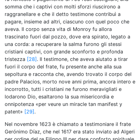
somma che i captivi con molti sforzi riuscirono a
raggranellare e che il detto testimone contribuì a
pagare, insieme ad altri, ciascuno con quel poco che
aveva. Il corpo senza vita di Monroy fu allora
trascinato fuori dal pozzo, dove era spirato, legato a
una corda: a recuperare la salma furono gli stessi
cristiani captivi, con grande sconforto e profonda
tristezza
[28]
. Il testimone, che aveva aiutato a tirar
fuori il corpo del frate, fu presente anche alla sua
sepoltura e racconta che, avendo trovato il corpo del
padre Palacios, morto nove anni prima, ancora intero e
incorrotto, tutti i cristiani ne furono meravigliati e
lodarono Dio, esaltarono la sua misericordia e
onnipotenza «per veure un miracle tan manifest y
patent»
[29]
.
Nel novembre 1623 è chiamato a testimoniare il frate
Gerónimo Díaz, che nel 1617 era stato inviato ad Algeri
per ordine del re Filippo III per dare conforto spirituale