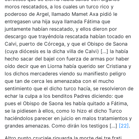
moros rescatados, a los cuales un turco rico y
poderoso de Argel, llamado Mamet Axa pidió le
entregasen una hija suya llamada Fátima que
juntamente habían rescatado, y ellos dieron por
descargo que trayéndola rescatada habían tocado en
Calvi, puerto de Córcega, y que el Obispo de Saona
(cuya diócesis es la dicha villa de Calvi) […] la había
hecho sacar del bajel con fuerza de armas por haber
oído decir que en Liorna había querido ser Cristiana y
los dichos mercaderes viendo su manifiesto peligro
que tan de cerca les amenazaba con el mucho
sentimiento que el dicho turco hacía, se resolvieron de
echar la culpa a los benditos Padres diciendo: que
pues el Obispo de Saona les había quitado a Fátima,
se la pidiesen à ellos, como lo hizo el dicho Turco
haciéndolos parecer en juicio en malos tratamientos y
grandes amenazas. Como dirán los testigos […]
[22]
.
Altro punto cruciale riguarda la morte dei tre frati