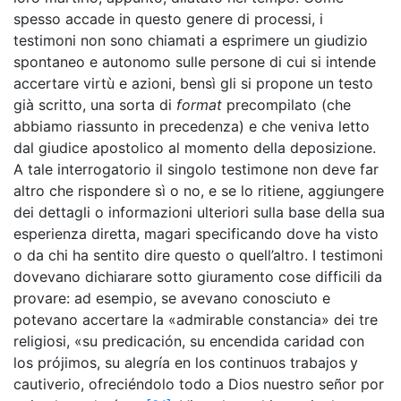
spesso accade in questo genere di processi, i
testimoni non sono chiamati a esprimere un giudizio
spontaneo e autonomo sulle persone di cui si intende
accertare virtù e azioni, bensì gli si propone un testo
già scritto, una sorta di
format
precompilato (che
abbiamo riassunto in precedenza) e che veniva letto
dal giudice apostolico al momento della deposizione.
A tale interrogatorio il singolo testimone non deve far
altro che rispondere sì o no, e se lo ritiene, aggiungere
dei dettagli o informazioni ulteriori sulla base della sua
esperienza diretta, magari specificando dove ha visto
o da chi ha sentito dire questo o quell’altro. I testimoni
dovevano dichiarare sotto giuramento cose difficili da
provare: ad esempio, se avevano conosciuto e
potevano accertare la «admirable constancia» dei tre
religiosi, «su predicación, su encendida caridad con
los prójimos, su alegría en los continuos trabajos y
cautiverio, ofreciéndolo todo a Dios nuestro señor por