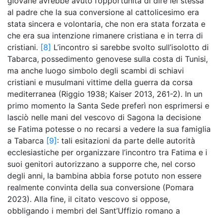
giovane avrebbe avuto l’opportunità di dire lei stessa
al padre che la sua conversione al cattolicesimo era
stata sincera e volontaria, che non era stata forzata e
che era sua intenzione rimanere cristiana e in terra di
cristiani.
[8]
L’incontro si sarebbe svolto sull’isolotto di
Tabarca, possedimento genovese sulla costa di Tunisi,
ma anche luogo simbolo degli scambi di schiavi
cristiani e musulmani vittime della guerra da corsa
mediterranea (Riggio 1938; Kaiser 2013, 261-2). In un
primo momento la Santa Sede preferì non esprimersi e
lasciò nelle mani del vescovo di Sagona la decisione
se Fatima potesse o no recarsi a vedere la sua famiglia
a Tabarca
[9]
: tali esitazioni da parte delle autorità
ecclesiastiche per organizzare l’incontro tra Fatima e i
suoi genitori autorizzano a supporre che, nel corso
degli anni, la bambina abbia forse potuto non essere
realmente convinta della sua conversione (Pomara
2023). Alla fine, il citato vescovo si oppose,
obbligando i membri del Sant’Uffizio romano a