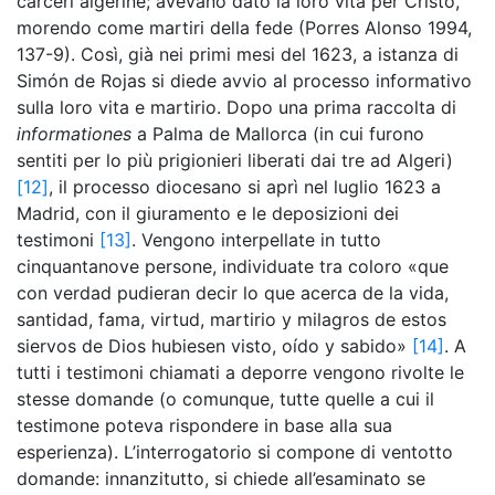
carceri algerine; avevano dato la loro vita per Cristo,
morendo come martiri della fede (Porres Alonso 1994,
137-9). Così, già nei primi mesi del 1623, a istanza di
Simón de Rojas si diede avvio al processo informativo
sulla loro vita e martirio. Dopo una prima raccolta di
informationes
a Palma de Mallorca (in cui furono
sentiti per lo più prigionieri liberati dai tre ad Algeri)
[12]
, il processo diocesano si aprì nel luglio 1623 a
Madrid, con il giuramento e le deposizioni dei
testimoni
[13]
. Vengono interpellate in tutto
cinquantanove persone, individuate tra coloro «que
con verdad pudieran decir lo que acerca de la vida,
santidad, fama, virtud, martirio y milagros de estos
siervos de Dios hubiesen visto, oído y sabido»
[14]
. A
tutti i testimoni chiamati a deporre vengono rivolte le
stesse domande (o comunque, tutte quelle a cui il
testimone poteva rispondere in base alla sua
esperienza). L’interrogatorio si compone di ventotto
domande: innanzitutto, si chiede all’esaminato se