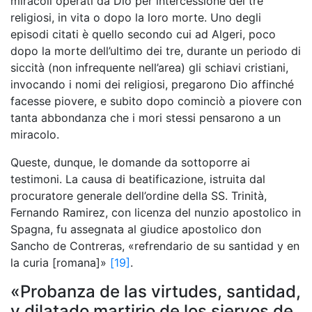
miracoli operati da Dio per intercessione dei tre
religiosi, in vita o dopo la loro morte. Uno degli
episodi citati è quello secondo cui ad Algeri, poco
dopo la morte dell’ultimo dei tre, durante un periodo di
siccità (non infrequente nell’area) gli schiavi cristiani,
invocando i nomi dei religiosi, pregarono Dio affinché
facesse piovere, e subito dopo cominciò a piovere con
tanta abbondanza che i mori stessi pensarono a un
miracolo.
Queste, dunque, le domande da sottoporre ai
testimoni. La causa di beatificazione, istruita dal
procuratore generale dell’ordine della SS. Trinità,
Fernando Ramirez, con licenza del nunzio apostolico in
Spagna, fu assegnata al giudice apostolico don
Sancho de Contreras, «refrendario de su santidad y en
la curia [romana]»
[19]
.
«Probanza de las virtudes, santidad,
y dilatado martirio de los siervos de