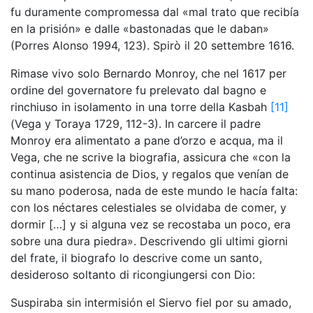
fu duramente compromessa dal «mal trato que recibía
en la prisión» e dalle «bastonadas que le daban»
(Porres Alonso 1994, 123). Spirò il 20 settembre 1616.
Rimase vivo solo Bernardo Monroy, che nel 1617 per
ordine del governatore fu prelevato dal bagno e
rinchiuso in isolamento in una torre della Kasbah
[11]
(Vega y Toraya 1729, 112-3). In carcere il padre
Monroy era alimentato a pane d’orzo e acqua, ma il
Vega, che ne scrive la biografia, assicura che «con la
continua asistencia de Dios, y regalos que venían de
su mano poderosa, nada de este mundo le hacía falta:
con los néctares celestiales se olvidaba de comer, y
dormir […] y si alguna vez se recostaba un poco, era
sobre una dura piedra». Descrivendo gli ultimi giorni
del frate, il biografo lo descrive come un santo,
desideroso soltanto di ricongiungersi con Dio:
Suspiraba sin intermisión el Siervo fiel por su amado,