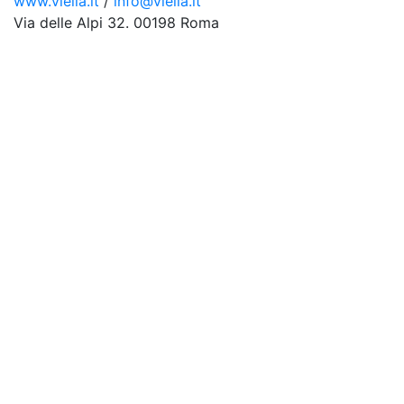
www.viella.it
/
info@viella.it
Via delle Alpi 32. 00198 Roma