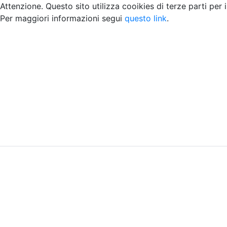
Attenzione. Questo sito utilizza cooikies di terze parti per 
Per maggiori informazioni segui
questo link
.
Home
Chi siamo
Contatti
Peer review