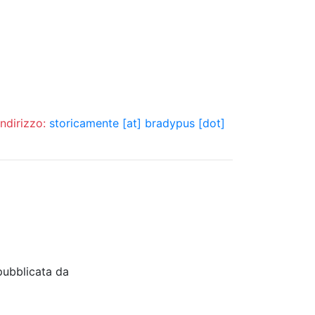
indirizzo:
storicamente [at] bradypus [dot]
pubblicata da