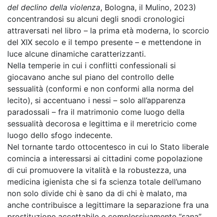
del declino della violenza
, Bologna, il Mulino, 2023)
concentrandosi su alcuni degli snodi cronologici
attraversati nel libro – la prima età moderna, lo scorcio
del XIX secolo e il tempo presente – e mettendone in
luce alcune dinamiche caratterizzanti.
Nella temperie in cui i conflitti confessionali si
giocavano anche sul piano del controllo delle
sessualità (conformi e non conformi alla norma del
lecito), si accentuano i nessi – solo all’apparenza
paradossali – fra il matrimonio come luogo della
sessualità decorosa e legittima e il meretricio come
luogo dello sfogo indecente.
Nel tornante tardo ottocentesco in cui lo Stato liberale
comincia a interessarsi ai cittadini come popolazione
di cui promuovere la vitalità e la robustezza, una
medicina igienista che si fa scienza totale dell’umano
non solo divide chi è sano da di chi è malato, ma
anche contribuisce a legittimare la separazione fra una
prostituzione accettabile e complessivamente “sana”