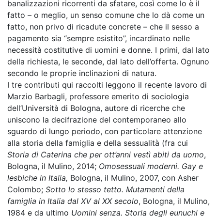
banalizzazioni ricorrenti da sfatare, così come lo è il
fatto – o meglio, un senso comune che lo dà come un
fatto, non privo di ricadute concrete – che il sesso a
pagamento sia “sempre esistito”, incardinato nelle
necessità costitutive di uomini e donne. I primi, dal lato
della richiesta, le seconde, dal lato dell’offerta. Ognuno
secondo le proprie inclinazioni di natura.
I tre contributi qui raccolti leggono il recente lavoro di
Marzio Barbagli, professore emerito di sociologia
dell’Università di Bologna, autore di ricerche che
uniscono la decifrazione del contemporaneo allo
sguardo di lungo periodo, con particolare attenzione
alla storia della famiglia e della sessualità (fra cui
Storia di Caterina che per ott’anni vestì abiti da uomo
,
Bologna, il Mulino, 2014;
Omosessuali moderni. Gay e
lesbiche in Italia,
Bologna, il Mulino, 2007, con Asher
Colombo;
Sotto lo stesso tetto. Mutamenti della
famiglia in Italia dal XV al XX secolo
, Bologna, il Mulino,
1984 e da ultimo
Uomini senza. Storia degli eunuchi e