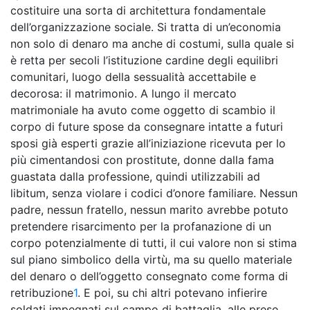
costituire una sorta di architettura fondamentale
dell’organizzazione sociale. Si tratta di un’economia
non solo di denaro ma anche di costumi, sulla quale si
è retta per secoli l’istituzione cardine degli equilibri
comunitari, luogo della sessualità accettabile e
decorosa: il matrimonio. A lungo il mercato
matrimoniale ha avuto come oggetto di scambio il
corpo di future spose da consegnare intatte a futuri
sposi già esperti grazie all’iniziazione ricevuta per lo
più cimentandosi con prostitute, donne dalla fama
guastata dalla professione, quindi utilizzabili ad
libitum, senza violare i codici d’onore familiare. Nessun
padre, nessun fratello, nessun marito avrebbe potuto
pretendere risarcimento per la profanazione di un
corpo potenzialmente di tutti, il cui valore non si stima
sul piano simbolico della virtù, ma su quello materiale
del denaro o dell’oggetto consegnato come forma di
retribuzione
1
. E poi, su chi altri potevano infierire
soldati impegnati sul campo di battaglia, alle prese