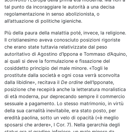
tal punto da incoraggiare le autorità a una decisa
regolamentazione in senso abolizionista, o
all’attuazione di politiche igieniche.
Più della paura della malattia poté, invece, la religione.
Il cristianesimo aveva conosciuto posizioni rigoriste
che erano state tuttavia relativizzate dal peso
autoritativo di Agostino d’Ippona e Tommaso d’Aquino,
ai quali si deve la formulazione e fissazione del
cosiddetto principio del male minore. «Togli le
prostitute dalla società e ogni cosa verrà sconvolta
dalla libidine», recitava il
De ordine
dell’Ipponate,
posizione che recepirà anche la letteratura moralistica
di età moderna, pur deprecando sempre il commercio
sessuale a pagamento. Lo stesso matrimonio, in virtù
della sua carnalità inevitabile, era stato posto, per
eredità paolina, sotto un velo di opacità («è meglio
sposarsi che ardere», I Cor. 7). Nella gerarchia degli
status
era al gradino inferiore, un male minore da