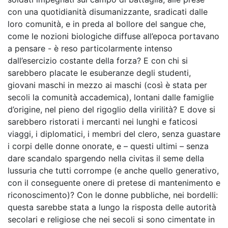
con una quotidianità disumanizzante, sradicati dalle
loro comunità, e in preda al bollore del sangue che,
come le nozioni biologiche diffuse all’epoca portavano
a pensare - è reso particolarmente intenso
dall’esercizio costante della forza? E con chi si
sarebbero placate le esuberanze degli studenti,
giovani maschi in mezzo ai maschi (così è stata per
secoli la comunità accademica), lontani dalle famiglie
d’origine, nel pieno del rigoglio della virilità? E dove si
sarebbero ristorati i mercanti nei lunghi e faticosi
viaggi, i diplomatici, i membri del clero, senza guastare
i corpi delle donne onorate, e – questi ultimi – senza
dare scandalo spargendo nella
civitas
il seme della
lussuria che tutti corrompe (e anche quello generativo,
con il conseguente onere di pretese di mantenimento e
riconoscimento)? Con le donne pubbliche, nei bordelli:
questa sarebbe stata a lungo la risposta delle autorità
secolari e religiose che nei secoli si sono cimentate in