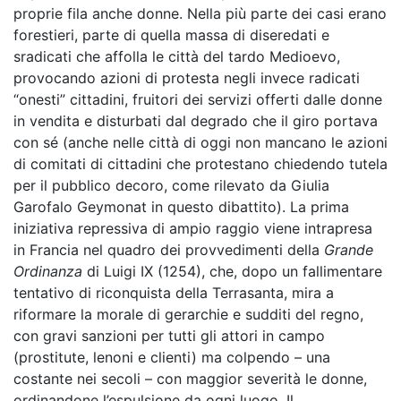
proprie fila anche donne. Nella più parte dei casi erano
forestieri, parte di quella massa di diseredati e
sradicati che affolla le città del tardo Medioevo,
provocando azioni di protesta negli invece radicati
“onesti” cittadini, fruitori dei servizi offerti dalle donne
in vendita e disturbati dal degrado che il giro portava
con sé (anche nelle città di oggi non mancano le azioni
di comitati di cittadini che protestano chiedendo tutela
per il pubblico decoro, come rilevato da Giulia
Garofalo Geymonat in questo dibattito). La prima
iniziativa repressiva di ampio raggio viene intrapresa
in Francia nel quadro dei provvedimenti della
Grande
Ordinanza
di Luigi IX (1254), che, dopo un fallimentare
tentativo di riconquista della Terrasanta, mira a
riformare la morale di gerarchie e sudditi del regno,
con gravi sanzioni per tutti gli attori in campo
(prostitute, lenoni e clienti) ma colpendo – una
costante nei secoli – con maggior severità le donne,
ordinandone l’espulsione da ogni luogo. Il