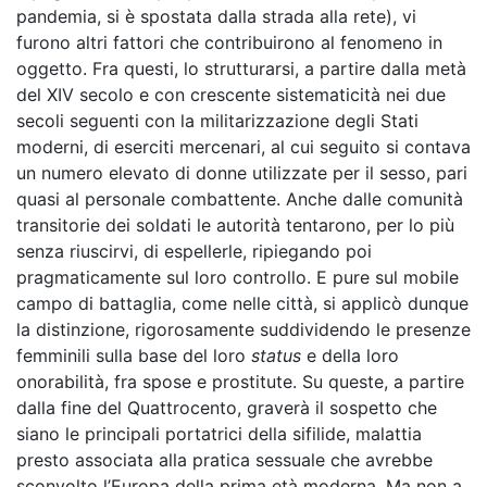
pandemia, si è spostata dalla strada alla rete), vi
furono altri fattori che contribuirono al fenomeno in
oggetto. Fra questi, lo strutturarsi, a partire dalla metà
del XIV secolo e con crescente sistematicità nei due
secoli seguenti con la militarizzazione degli Stati
moderni, di eserciti mercenari, al cui seguito si contava
un numero elevato di donne utilizzate per il sesso, pari
quasi al personale combattente. Anche dalle comunità
transitorie dei soldati le autorità tentarono, per lo più
senza riuscirvi, di espellerle, ripiegando poi
pragmaticamente sul loro controllo. E pure sul mobile
campo di battaglia, come nelle città, si applicò dunque
la distinzione, rigorosamente suddividendo le presenze
femminili sulla base del loro
status
e della loro
onorabilità, fra spose e prostitute. Su queste, a partire
dalla fine del Quattrocento, graverà il sospetto che
siano le principali portatrici della sifilide, malattia
presto associata alla pratica sessuale che avrebbe
sconvolto l’Europa della prima età moderna. Ma non a