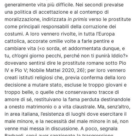
generalmente vita più difficile. Nei secondi prevalse
una politica di accettazione e al contempo di
moralizzazione, indirizzata
in primis
verso le prostitute
come principali responsabili della corruzione dei
costumi. A loro vennero rivolte, in tutta l’Europa
cattolica, accorate omilie volte a farle pentire e
cambiare vita («o sorda, et addormentata dunque, e
tu, ch’ogni giorno pecchi, perché non ti punirà Iddio?»
dovevano sentirsi dire le prostitute romane sotto Pio
IV e Pio V; Nobile Mattei 2020, 26); per loro vennero
creati istituti religiosi che, previa conferma della loro
decisione a mutare stato, escluse le troppo giovani e
troppo belle, o quelle che conservavano tracce di
amore di sé, restituivano la fama perduta destinandole
a onesto matrimonio o a vita claustrale. Ma, senz’altro,
in area italiana, l’esistenza di luoghi dove esercitare il
male minore, e la necessità del male minore in sé, non
venne mai messa in discussione. A poco, segnala
Barbagli, servì aver sanzionato la trasgressione