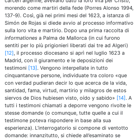
carceri algerine; avevano dato la loro vita per Cristo,
morendo come martiri della fede (Porres Alonso 1994,
137-9). Così, già nei primi mesi del 1623, a istanza di
Simón de Rojas si diede avvio al processo informativo
sulla loro vita e martirio. Dopo una prima raccolta di
informationes
a Palma de Mallorca (in cui furono
sentiti per lo più prigionieri liberati dai tre ad Algeri)
[12]
, il processo diocesano si aprì nel luglio 1623 a
Madrid, con il giuramento e le deposizioni dei
testimoni
[13]
. Vengono interpellate in tutto
cinquantanove persone, individuate tra coloro «que
con verdad pudieran decir lo que acerca de la vida,
santidad, fama, virtud, martirio y milagros de estos
siervos de Dios hubiesen visto, oído y sabido»
[14]
. A
tutti i testimoni chiamati a deporre vengono rivolte le
stesse domande (o comunque, tutte quelle a cui il
testimone poteva rispondere in base alla sua
esperienza). L’interrogatorio si compone di ventotto
domande: innanzitutto, si chiede all’esaminato se