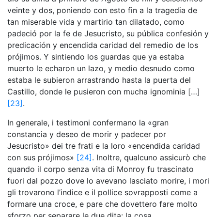
veinte y dos, poniendo con esto fin a la tragedia de
tan miserable vida y martirio tan dilatado, como
padeció por la fe de Jesucristo, su pública confesión y
predicación y encendida caridad del remedio de los
prójimos. Y sintiendo los guardas que ya estaba
muerto le echaron un lazo, y medio desnudo como
estaba le subieron arrastrando hasta la puerta del
Castillo, donde le pusieron con mucha ignominia […]
[23]
.
In generale, i testimoni confermano la «gran
constancia y deseo de morir y padecer por
Jesucristo» dei tre frati e la loro «encendida caridad
con sus prójimos»
[24]
. Inoltre, qualcuno assicurò che
quando il corpo senza vita di Monroy fu trascinato
fuori dal pozzo dove lo avevano lasciato morire, i mori
gli trovarono l’indice e il pollice sovrapposti come a
formare una croce, e pare che dovettero fare molto
sforzo per separare le due dita: la cosa