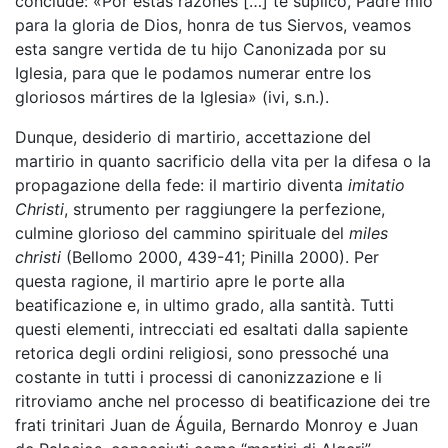
conclude: «Por estas razones […] te
suplico, Padre mío
para la gloria de Dios, honra de tus Siervos, veamos
esta sangre vertida de tu hijo Canonizada por su
Iglesia, para que le podamos numerar entre los
gloriosos mártires de la Iglesia» (ivi, s.n.).
Dunque, desiderio di martirio, accettazione del
martirio in quanto sacrificio della vita per la difesa o la
propagazione della fede: il martirio diventa
imitatio
Christi
, strumento per raggiungere la perfezione,
culmine glorioso del cammino spirituale del
miles
christi
(Bellomo 2000, 439-41; Pinilla 2000). Per
questa ragione, il martirio apre le porte alla
beatificazione e, in ultimo grado, alla santità. Tutti
questi elementi, intrecciati ed esaltati dalla sapiente
retorica degli ordini religiosi, sono pressoché una
costante in tutti i processi di canonizzazione e li
ritroviamo anche nel processo di beatificazione dei tre
frati trinitari Juan de Águila, Bernardo Monroy e Juan