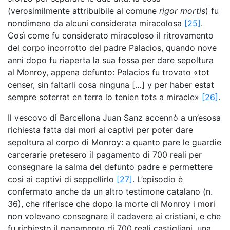
(verosimilmente attribuibile al comune
rigor mortis
) fu
nondimeno da alcuni considerata miracolosa
[25]
.
Così come fu considerato miracoloso il ritrovamento
del corpo incorrotto del padre Palacios, quando nove
anni dopo fu riaperta la sua fossa per dare sepoltura
al Monroy, appena defunto: Palacios fu trovato «tot
censer, sin faltarli cosa ninguna […] y per haber estat
sempre soterrat en terra lo tenien tots a miracle»
[26]
.
Il vescovo di Barcellona Juan Sanz accennò a un’esosa
richiesta fatta dai mori ai captivi per poter dare
sepoltura al corpo di Monroy: a quanto pare le guardie
carcerarie pretesero il pagamento di 700 reali per
consegnare la salma del defunto padre e permettere
così ai captivi di seppellirlo
[27]
. L’episodio è
confermato anche da un altro testimone catalano (n.
36), che riferisce che dopo la morte di Monroy i mori
non volevano consegnare il cadavere ai cristiani, e che
fu richiesto il pagamento di 700 reali castigliani, una