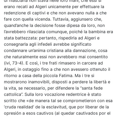
di rilasciarla non stava nelle loro mani, che essi si
erano recati ad Algeri unicamente per effettuare la
redenzione di captivi e che non avevano nulla a che
fare con quella vicenda. Tuttavia, aggiunsero che,
quand’anche la decisione fosse dipesa da loro, non
l’avrebbero rilasciata comunque, poiché la bambina era
stata battezzata: pertanto, rispedirla ad Algeri e
consegnarla agli infedeli avrebbe significato
condannare un’anima cristiana alla dannazione, cosa
che naturalmente essi non avrebbero mai consentito
(ivi, 73-4). E così, i tre frati rimasero in carcere ad
Algeri, in ostaggio fino a che non avessero ottenuto il
ritorno a casa della piccola Fatima. Ma i tre si
mostrarono inamovibili, disposti a perdere la libertà e
la vita, se necessario, per difendere la “santa fede
cattolica”. Sulla loro vocazione redentrice è stato
scritto che «de manera tal se comprometieron con esa
‘cruda realidad’ de la esclavitud, que por liberar de la
opresión a esos cautivos (al quedar cautivados por el