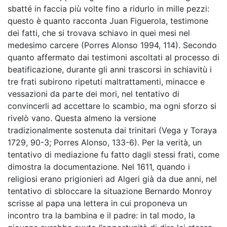
sbatté in faccia più volte fino a ridurlo in mille pezzi:
questo è quanto racconta Juan Figuerola, testimone
dei fatti, che si trovava schiavo in quei mesi nel
medesimo carcere (Porres Alonso 1994, 114). Secondo
quanto affermato dai testimoni ascoltati al processo di
beatificazione, durante gli anni trascorsi in schiavitù i
tre frati subirono ripetuti maltrattamenti, minacce e
vessazioni da parte dei mori, nel tentativo di
convincerli ad accettare lo scambio, ma ogni sforzo si
rivelò vano. Questa almeno la versione
tradizionalmente sostenuta dai trinitari (Vega y Toraya
1729, 90-3; Porres Alonso, 133-6). Per la verità, un
tentativo di mediazione fu fatto dagli stessi frati, come
dimostra la documentazione. Nel 1611, quando i
religiosi erano prigionieri ad Algeri già da due anni, nel
tentativo di sbloccare la situazione Bernardo Monroy
scrisse al papa una lettera in cui proponeva un
incontro tra la bambina e il padre: in tal modo, la