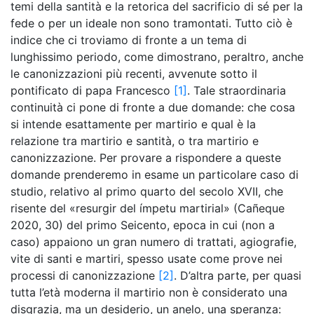
temi della santità e la retorica del sacrificio di sé per la
fede o per un ideale non sono tramontati. Tutto ciò è
indice che ci troviamo di fronte a un tema di
lunghissimo periodo, come dimostrano, peraltro, anche
le canonizzazioni più recenti, avvenute sotto il
pontificato di papa Francesco
[1]
. Tale straordinaria
continuità ci pone di fronte a due domande: che cosa
si intende esattamente per martirio e qual è la
relazione tra martirio e santità, o tra martirio e
canonizzazione. Per provare a rispondere a queste
domande prenderemo in esame un particolare caso di
studio, relativo al primo quarto del secolo XVII, che
risente del «resurgir del ímpetu martirial» (Cañeque
2020, 30) del primo Seicento, epoca in cui (non a
caso) appaiono un gran numero di trattati, agiografie,
vite di santi e martiri, spesso usate come prove nei
processi di canonizzazione
[2]
. D’altra parte, per quasi
tutta l’età moderna il martirio non è considerato una
disgrazia, ma un desiderio, un anelo, una speranza: