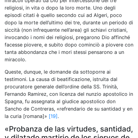
miracoli operati da Dio per intercessione dei tre
religiosi, in vita o dopo la loro morte. Uno degli
episodi citati è quello secondo cui ad Algeri, poco
dopo la morte dell’ultimo dei tre, durante un periodo di
siccità (non infrequente nell’area) gli schiavi cristiani,
invocando i nomi dei religiosi, pregarono Dio affinché
facesse piovere, e subito dopo cominciò a piovere con
tanta abbondanza che i mori stessi pensarono a un
miracolo.
Queste, dunque, le domande da sottoporre ai
testimoni. La causa di beatificazione, istruita dal
procuratore generale dell’ordine della SS. Trinità,
Fernando Ramirez, con licenza del nunzio apostolico in
Spagna, fu assegnata al giudice apostolico don
Sancho de Contreras, «refrendario de su santidad y en
la curia [romana]»
[19]
.
«Probanza de las virtudes, santidad,
y dilatado martirio de los siervos de