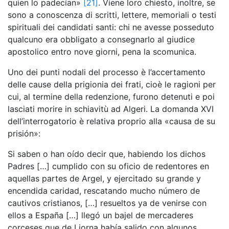
quien lo padecían»
[21]
. Viene loro chiesto, inoltre, se
sono a conoscenza di scritti, lettere, memoriali o testi
spirituali dei candidati santi: chi ne avesse posseduto
qualcuno era obbligato a consegnarlo al giudice
apostolico entro nove giorni, pena la scomunica.
Uno dei punti nodali del processo è l’accertamento
delle cause della prigionia dei frati, cioè le ragioni per
cui, al termine della redenzione, furono detenuti e poi
lasciati morire in schiavitù ad Algeri. La domanda XVI
dell’interrogatorio è relativa proprio alla «causa de su
prisión»:
Si saben o han oído decir que, habiendo los dichos
Padres […] cumplido con su oficio de redentores en
aquellas partes de Argel, y ejercitado su grande y
encendida caridad, rescatando mucho número de
cautivos cristianos, […] resueltos ya de venirse con
ellos a España […] llegó un bajel de mercaderes
corceses que de Liorna había salido con algunos