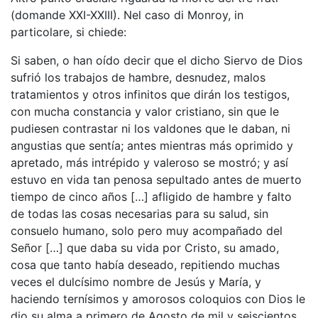
(domande XXI-XXIII). Nel caso di Monroy, in
particolare, si chiede:
Si saben, o han oído decir que el dicho Siervo de Dios
sufrió los trabajos de hambre, desnudez, malos
tratamientos y otros infinitos que dirán los testigos,
con mucha constancia y valor cristiano, sin que le
pudiesen contrastar ni los valdones que le daban, ni
angustias que sentía; antes mientras más oprimido y
apretado, más intrépido y valeroso se mostró; y así
estuvo en vida tan penosa sepultado antes de muerto
tiempo de cinco años […] afligido de hambre y falto
de todas las cosas necesarias para su salud, sin
consuelo humano, solo pero muy acompañado del
Señor […] que daba su vida por Cristo, su amado,
cosa que tanto había deseado, repitiendo muchas
veces el dulcísimo nombre de Jesús y María, y
haciendo ternísimos y amorosos coloquios con Dios le
dio su alma a primero de Agosto de mil y seiscientos