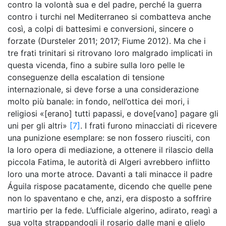
contro la volontà sua e del padre, perché la guerra
contro i turchi nel Mediterraneo si combatteva anche
così, a colpi di battesimi e conversioni, sincere o
forzate (Dursteler 2011; 2017; Fiume 2012). Ma che i
tre frati trinitari si ritrovano loro malgrado implicati in
questa vicenda, fino a subire sulla loro pelle le
conseguenze della escalation di tensione
internazionale, si deve forse a una considerazione
molto più banale: in fondo, nell’ottica dei mori, i
religiosi «[erano] tutti papassi, e dove[vano] pagare gli
uni per gli altri»
[7]
. I frati furono minacciati di ricevere
una punizione esemplare: se non fossero riusciti, con
la loro opera di mediazione, a ottenere il rilascio della
piccola Fatima, le autorità di Algeri avrebbero inflitto
loro una morte atroce. Davanti a tali minacce il padre
Águila rispose pacatamente, dicendo che quelle pene
non lo spaventano e che, anzi, era disposto a soffrire
martirio per la fede. L’ufficiale algerino, adirato, reagì a
sua volta strappandogli il rosario dalle mani e glielo