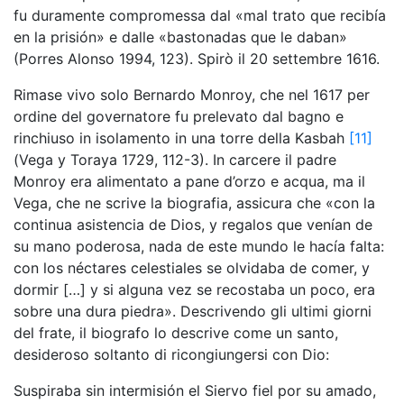
fu duramente compromessa dal «mal trato que recibía
en la prisión» e dalle «bastonadas que le daban»
(Porres Alonso 1994, 123). Spirò il 20 settembre 1616.
Rimase vivo solo Bernardo Monroy, che nel 1617 per
ordine del governatore fu prelevato dal bagno e
rinchiuso in isolamento in una torre della Kasbah
[11]
(Vega y Toraya 1729, 112-3). In carcere il padre
Monroy era alimentato a pane d’orzo e acqua, ma il
Vega, che ne scrive la biografia, assicura che «con la
continua asistencia de Dios, y regalos que venían de
su mano poderosa, nada de este mundo le hacía falta:
con los néctares celestiales se olvidaba de comer, y
dormir […] y si alguna vez se recostaba un poco, era
sobre una dura piedra». Descrivendo gli ultimi giorni
del frate, il biografo lo descrive come un santo,
desideroso soltanto di ricongiungersi con Dio:
Suspiraba sin intermisión el Siervo fiel por su amado,