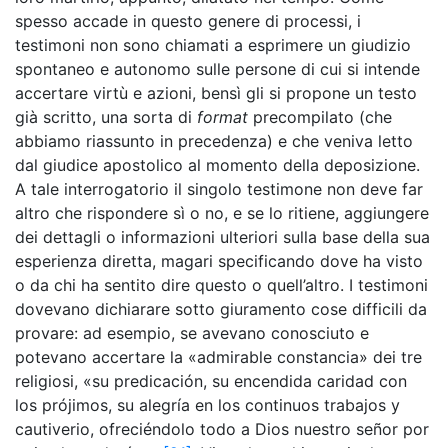
spesso accade in questo genere di processi, i
testimoni non sono chiamati a esprimere un giudizio
spontaneo e autonomo sulle persone di cui si intende
accertare virtù e azioni, bensì gli si propone un testo
già scritto, una sorta di
format
precompilato (che
abbiamo riassunto in precedenza) e che veniva letto
dal giudice apostolico al momento della deposizione.
A tale interrogatorio il singolo testimone non deve far
altro che rispondere sì o no, e se lo ritiene, aggiungere
dei dettagli o informazioni ulteriori sulla base della sua
esperienza diretta, magari specificando dove ha visto
o da chi ha sentito dire questo o quell’altro. I testimoni
dovevano dichiarare sotto giuramento cose difficili da
provare: ad esempio, se avevano conosciuto e
potevano accertare la «admirable constancia» dei tre
religiosi, «su predicación, su encendida caridad con
los prójimos, su alegría en los continuos trabajos y
cautiverio, ofreciéndolo todo a Dios nuestro señor por