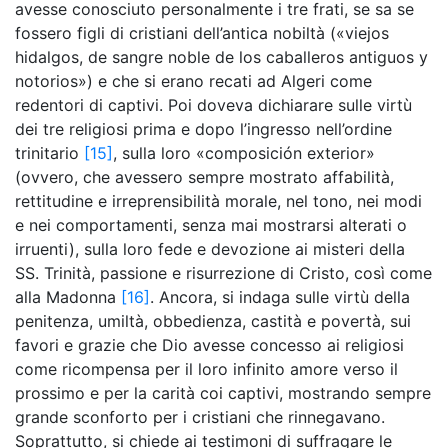
avesse conosciuto personalmente i tre frati, se sa se
fossero figli di cristiani dell’antica nobiltà («viejos
hidalgos, de sangre noble de los caballeros antiguos y
notorios») e che si erano recati ad Algeri come
redentori di captivi. Poi doveva dichiarare sulle virtù
dei tre religiosi prima e dopo l’ingresso nell’ordine
trinitario
[15]
, sulla loro «composición exterior»
(ovvero, che avessero sempre mostrato affabilità,
rettitudine e irreprensibilità morale, nel tono, nei modi
e nei comportamenti, senza mai mostrarsi alterati o
irruenti), sulla loro fede e devozione ai misteri della
SS. Trinità, passione e risurrezione di Cristo, così come
alla Madonna
[16]
. Ancora, si indaga sulle virtù della
penitenza, umiltà, obbedienza, castità e povertà, sui
favori e grazie che Dio avesse concesso ai religiosi
come ricompensa per il loro infinito amore verso il
prossimo e per la carità coi captivi, mostrando sempre
grande sconforto per i cristiani che rinnegavano.
Soprattutto, si chiede ai testimoni di suffragare le