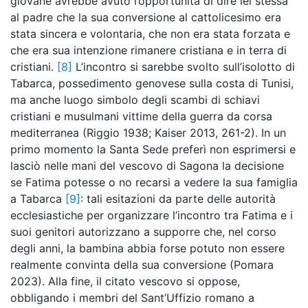
giovane avrebbe avuto l’opportunità di dire lei stessa
al padre che la sua conversione al cattolicesimo era
stata sincera e volontaria, che non era stata forzata e
che era sua intenzione rimanere cristiana e in terra di
cristiani.
[8]
L’incontro si sarebbe svolto sull’isolotto di
Tabarca, possedimento genovese sulla costa di Tunisi,
ma anche luogo simbolo degli scambi di schiavi
cristiani e musulmani vittime della guerra da corsa
mediterranea (Riggio 1938; Kaiser 2013, 261-2). In un
primo momento la Santa Sede preferì non esprimersi e
lasciò nelle mani del vescovo di Sagona la decisione
se Fatima potesse o no recarsi a vedere la sua famiglia
a Tabarca
[9]
: tali esitazioni da parte delle autorità
ecclesiastiche per organizzare l’incontro tra Fatima e i
suoi genitori autorizzano a supporre che, nel corso
degli anni, la bambina abbia forse potuto non essere
realmente convinta della sua conversione (Pomara
2023). Alla fine, il citato vescovo si oppose,
obbligando i membri del Sant’Uffizio romano a