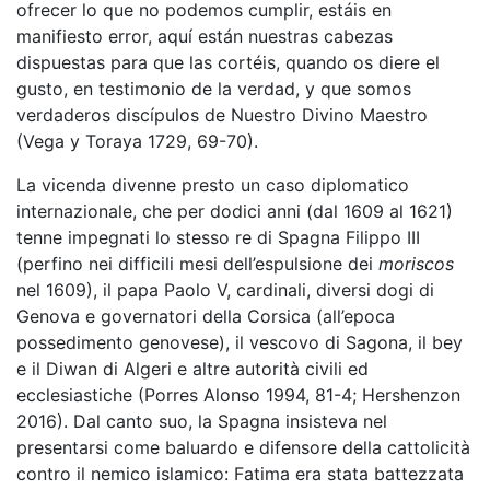
ofrecer lo que no podemos cumplir, estáis en
manifiesto error, aquí están nuestras cabezas
dispuestas para que las cortéis, quando os diere el
gusto, en testimonio de la verdad, y que somos
verdaderos discípulos de Nuestro Divino Maestro
(Vega y Toraya 1729, 69-70).
La vicenda divenne presto un caso diplomatico
internazionale, che per dodici anni (dal 1609 al 1621)
tenne impegnati lo stesso re di Spagna Filippo III
(perfino nei difficili mesi dell’espulsione dei
moriscos
nel 1609), il papa Paolo V, cardinali, diversi dogi di
Genova e governatori della Corsica (all’epoca
possedimento genovese), il vescovo di Sagona, il bey
e il Diwan di Algeri e altre autorità civili ed
ecclesiastiche (Porres Alonso 1994, 81-4; Hershenzon
2016). Dal canto suo, la Spagna insisteva nel
presentarsi come baluardo e difensore della cattolicità
contro il nemico islamico: Fatima era stata battezzata