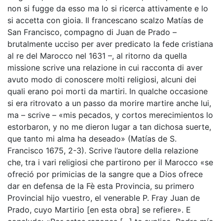
non si fugge da esso ma lo si ricerca attivamente e lo
si accetta con gioia. Il francescano scalzo Matías de
San Francisco, compagno di Juan de Prado –
brutalmente ucciso per aver predicato la fede cristiana
al re del Marocco nel 1631 –, al ritorno da quella
missione scrive una relazione in cui racconta di aver
avuto modo di conoscere molti religiosi, alcuni dei
quali erano poi morti da martiri. In qualche occasione
si era ritrovato a un passo da morire martire anche lui,
ma – scrive – «mis pecados, y cortos merecimientos lo
estorbaron, y no me dieron lugar a tan dichosa suerte,
que tanto mi alma ha deseado» (Matías de S.
Francisco 1675,
2-3). Scrive l’autore della relazione
che, tra i vari religiosi che partirono per il Marocco «se
ofreció por primicias de la sangre que a Dios ofrece
dar en defensa de la Fè esta Provincia, su primero
Provincial hijo vuestro, el venerable P. Fray Juan de
Prado, cuyo Martirio [en esta obra] se refiere». E