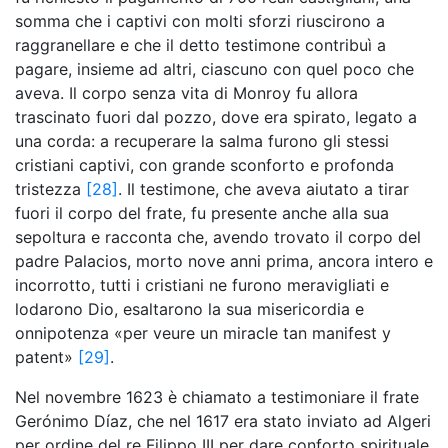
somma che i captivi con molti sforzi riuscirono a
raggranellare e che il detto testimone contribuì a
pagare, insieme ad altri, ciascuno con quel poco che
aveva. Il corpo senza vita di Monroy fu allora
trascinato fuori dal pozzo, dove era spirato, legato a
una corda: a recuperare la salma furono gli stessi
cristiani captivi, con grande sconforto e profonda
tristezza
[28]
. Il testimone, che aveva aiutato a tirar
fuori il corpo del frate, fu presente anche alla sua
sepoltura e racconta che, avendo trovato il corpo del
padre Palacios, morto nove anni prima, ancora intero e
incorrotto, tutti i cristiani ne furono meravigliati e
lodarono Dio, esaltarono la sua misericordia e
onnipotenza «per veure un miracle tan manifest y
patent»
[29]
.
Nel novembre 1623 è chiamato a testimoniare il frate
Gerónimo Díaz, che nel 1617 era stato inviato ad Algeri
per ordine del re Filippo III per dare conforto spirituale