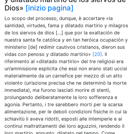
Dios»
[inizio pagina]
Lo scopo del processo, dunque, è accertare «la
santidad, virtudes, fama y dilatado martirio y milagros
de los siervos de dios […] que por la exaltación de
nuestra santa fe católica y en tan heróica ocupación y
ministerio [de] redimir cautivos cristianos, dieron sus
vidas con penoso y dilatado martirio»
[20]
. Il
riferimento al «dilatado martirio» dei tre religiosi era
un’ammissione esplicita che essi non erano stati uccisi
materialmente da un carnefice per mezzo di un atto
violento (un’azione precisa che ne determinò la morte
immediata), ma furono lasciati morire di stenti,
prolungando deliberatamente la loro sofferenza e
agonia. Pertanto, i tre sarebbero morti per la scarsa
alimentazione, per le deboli condizioni fisiche in cui la
schiavitù li aveva ridotti, esposti alle intemperie e ai
continui maltrattamenti dei loro aguzzini, rendendo il
loro martirio, appunto, dilatato nel tempo. Come