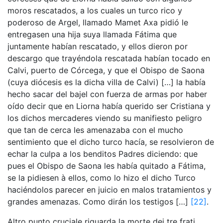
moros rescatados, a los cuales un turco rico y
poderoso de Argel, llamado Mamet Axa pidió le
entregasen una hija suya llamada Fátima que
juntamente habían rescatado, y ellos dieron por
descargo que trayéndola rescatada habían tocado en
Calvi, puerto de Córcega, y que el Obispo de Saona
(cuya diócesis es la dicha villa de Calvi) […] la había
hecho sacar del bajel con fuerza de armas por haber
oído decir que en Liorna había querido ser Cristiana y
los dichos mercaderes viendo su manifiesto peligro
que tan de cerca les amenazaba con el mucho
sentimiento que el dicho turco hacía, se resolvieron de
echar la culpa a los benditos Padres diciendo: que
pues el Obispo de Saona les había quitado a Fátima,
se la pidiesen à ellos, como lo hizo el dicho Turco
haciéndolos parecer en juicio en malos tratamientos y
grandes amenazas. Como dirán los testigos […]
[22]
.
Altro punto cruciale riguarda la morte dei tre frati