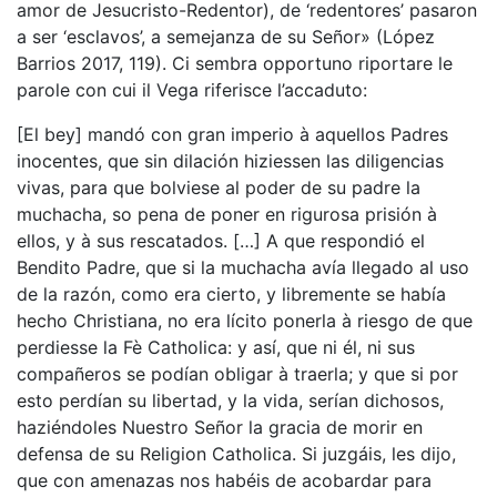
amor de Jesucristo-Redentor), de ‘redentores’ pasaron
a ser ‘esclavos’, a semejanza de su Señor» (López
Barrios 2017, 119). Ci sembra opportuno riportare le
parole con cui il Vega riferisce l’accaduto:
[El bey] mandó con gran imperio à aquellos Padres
inocentes, que sin dilación hiziessen las diligencias
vivas, para que bolviese al poder de su padre la
muchacha, so pena de poner en rigurosa prisión à
ellos, y à sus rescatados. […] A que respondió el
Bendito Padre, que si la muchacha avía llegado al uso
de la razón, como era cierto, y libremente se había
hecho Christiana, no era lícito ponerla à riesgo de que
perdiesse la Fè Catholica: y así, que ni él, ni sus
compañeros se podían obligar à traerla; y que si por
esto perdían su libertad, y la vida, serían dichosos,
haziéndoles Nuestro Señor la gracia de morir en
defensa de su Religion Catholica. Si juzgáis, les dijo,
que con amenazas nos habéis de acobardar para