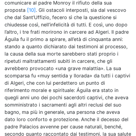
comunicare al padre Monroy il rifiuto della sua
proposta
[10]
. Gli ostacoli interposti, sia dal vescovo
che dal Sant’Uffizio, fecero sì che la questione si
chiudesse così, nell’infelicità di tutti. E così, uno dopo
l’altro, i tre frati morirono in carcere ad Algeri. Il padre
Águila fu il primo a spirare, all’età di cinquanta anni:
stando a quanto dichiarato dai testimoni al processo,
la causa della sua morte sarebbero stati proprio i
ripetuti maltrattamenti subiti in carcere, che gli
avrebbero provocato «una grave malattia». La sua
scomparsa fu «muy sentida y llorada» da tutti i captivi
di Algeri, che con lui perdettero un punto di
riferimento morale e spirituale: Águila era stato in
quegli anni uno dei pochi sacerdoti captivi, che aveva
somministrato i sacramenti agli altri reclusi del suo
bagno, ma più in generale, una persona che aveva
dato loro conforto e protezione. Anche il decesso del
padre Palacios avvenne per cause naturali, benché,
secondo quanto raccontato dai testimoni, la sua salute