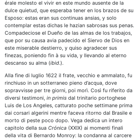
érale molesto el vivir en este mundo ausente de la
dulce quietud, que esperaba tener en los brazos de su
Esposo: estas eran sus continuas ansias, y solo
contemplar estas dichas le hazian sabrosas sus penas.
Compadeciose el Dueño de las almas de los trabajos,
que por su causa avia padecido el Siervo de Dios en
este miserable destierro, y quiso agradecer sus
finezas, poniendo fin à su vida, y llevando al eterno
descanso su alma (
ibid
.).
Alla fine di luglio 1622 il frate, vecchio e ammalato, fu
rinchiuso in un sotterraneo pieno d’acqua, dove
sopravvisse per tre giorni, poi morì. Così fu riferito da
diversi testimoni,
in primis
dal trinitario portoghese
Luis de Los Angeles, catturato poche settimane prima
dai corsari algerini mentre faceva ritorno dal Brasile e
morto di peste poco dopo. Vega dedica un intero
capitolo della sua
Crónica
(XXIX) ai momenti finali
della vita di Bernardo Monroy: la condanna al carcere