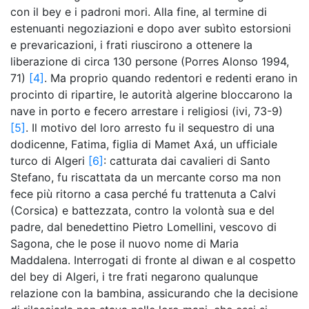
con il bey e i padroni mori. Alla fine, al termine di
estenuanti negoziazioni e dopo aver subìto estorsioni
e prevaricazioni, i frati riuscirono a ottenere la
liberazione di circa 130 persone (Porres Alonso 1994,
71)
[4]
. Ma proprio quando redentori e redenti erano in
procinto di ripartire, le autorità algerine bloccarono la
nave in porto e fecero arrestare i religiosi (ivi, 73-9)
[5]
. Il motivo del loro arresto fu il sequestro di una
dodicenne, Fatima, figlia di Mamet Axá, un ufficiale
turco di Algeri
[6]
: catturata dai cavalieri di Santo
Stefano, fu riscattata da un mercante corso ma non
fece più ritorno a casa perché fu trattenuta a Calvi
(Corsica) e battezzata, contro la volontà sua e del
padre, dal benedettino Pietro Lomellini, vescovo di
Sagona, che le pose il nuovo nome di Maria
Maddalena. Interrogati di fronte al diwan e al cospetto
del bey di Algeri, i tre frati negarono qualunque
relazione con la bambina, assicurando che la decisione