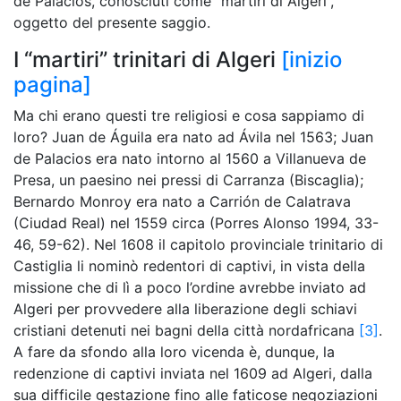
de Palacios, conosciuti come “martiri di Algeri”,
oggetto del presente saggio.
I “martiri” trinitari di Algeri
[inizio
pagina]
Ma chi erano questi tre religiosi e cosa sappiamo di
loro? Juan de Águila era nato ad Ávila nel 1563; Juan
de Palacios era nato intorno al 1560 a Villanueva de
Presa, un paesino nei pressi di Carranza (Biscaglia);
Bernardo Monroy era nato a Carrión de Calatrava
(Ciudad Real) nel 1559 circa (Porres Alonso 1994, 33-
46, 59-62). Nel 1608 il capitolo provinciale trinitario di
Castiglia li nominò redentori di captivi, in vista della
missione che di lì a poco l’ordine avrebbe inviato ad
Algeri per provvedere alla liberazione degli schiavi
cristiani detenuti nei bagni della città nordafricana
[3]
.
A fare da sfondo alla loro vicenda è, dunque, la
redenzione di captivi inviata nel 1609 ad Algeri, dalla
sua difficile gestazione fino alle faticose negoziazioni