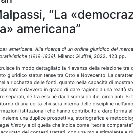
alpassi, “La «democraz
a» americana”
» americana. Alla ricerca di un ordine giuridico del merca
porativistiche (1919-1939)
. Milano: Giuffré, 2022. 423 pp.
truisce in modo dettagliato la rilevanza della relazione tra d
to giuridico statunitense tra Otto e Novecento. La caratter
nella ricchezza delle fonti, quanto nella capacità di mostrar
iplinare è davvero in grado di dare ragione a una realtà st
eparati, né tra essi né dai discorsi politici circolanti. Si t
torno di una certa chiusura interna delle discipline nell’amb
ormazioni istituzionali che hanno contribuito a dare forma al
nsieme una duplice prospettiva, storiografica e metodolo
legal history
e di quella che indica come “teoria comparata”
 accurato dei contesti trattati, con una mole stimolante e ri