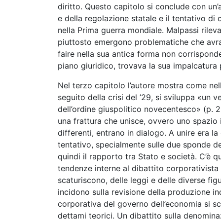
diritto. Questo capitolo si conclude con un’
e della regolazione statale e il tentativo di
nella Prima guerra mondiale. Malpassi rilev
piuttosto emergono problematiche che avranno
faire nella sua antica forma non corrisponde
piano giuridico, trovava la sua impalcatura p
Nel terzo capitolo l’autore mostra come nel
seguito della crisi del ’29, si sviluppa «un
dell’ordine giuspolitico novecentesco» (p.
una frattura che unisce, ovvero uno spazio in 
differenti, entrano in dialogo. A unire era 
tentativo, specialmente sulle due sponde del
quindi il rapporto tra Stato e società. C’è qu
tendenze interne al dibattito corporativista 
scaturiscono, delle leggi e delle diverse fi
incidono sulla revisione della produzione ind
corporativa del governo dell’economia si sco
dettami teorici. Un dibattito sulla denominaz