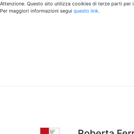
Attenzione. Questo sito utilizza cooikies di terze parti per 
Per maggiori informazioni segui
questo link
.
Home
Chi siamo
Contatti
Peer review
Roberta Ferr