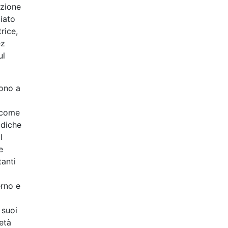
azione
ziato
rice,
ez
ul
dono a
 come
idiche
l
e
tanti
erno e
 suoi
ietà