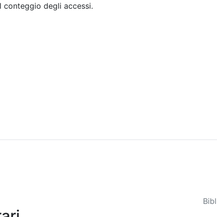
il conteggio degli accessi.
Sommario
Archivio
Bib
ari