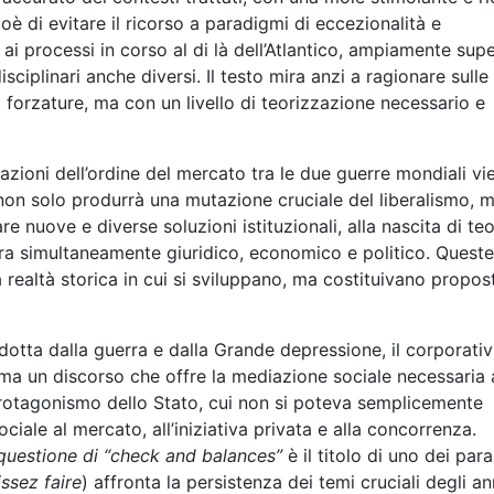
oè di evitare il ricorso a paradigmi di eccezionalità e
i processi in corso al di là dell’Atlantico, ampiamente supe
sciplinari anche diversi. Il testo mira anzi a ragionare sulle
 forzature, ma con un livello di teorizzazione necessario e
zioni dell’ordine del mercato tra le due guerre mondiali vi
e non solo produrrà una mutazione cruciale del liberalismo, 
e nuove e diverse soluzioni istituzionali, alla nascita di teo
 era simultaneamente giuridico, economico e politico. Queste
a realtà storica in cui si sviluppano, ma costituivano propos
odotta dalla guerra e dalla Grande depressione, il corporati
, ma un discorso che offre la mediazione sociale necessaria 
 protagonismo dello Stato, cui non si poteva semplicemente
ociale al mercato, all’iniziativa privata e alla concorrenza.
a questione di “check and balances”
è il titolo di uno dei para
issez faire
) affronta la persistenza dei temi cruciali degli an