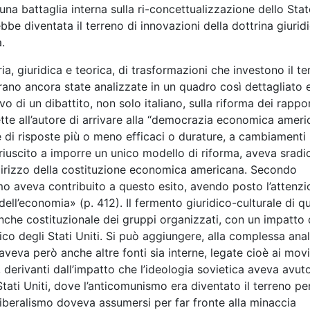
 battaglia interna sulla ri-concettualizzazione dello Stat
be diventata il terreno di innovazioni della dottrina giurid
.
oria, giuridica e teorica, di trasformazioni che investono il t
rano ancora state analizzate in un quadro così dettagliato e
 di un dibattito, non solo italiano, sulla riforma dei rappor
e all’autore di arrivare alla “democrazia economica ameri
e di risposte più o meno efficaci o durature, a cambiamenti
riuscito a imporre un unico modello di riforma, aveva sradi
dirizzo della costituzione economica americana. Secondo
mo aveva contribuito a questo esito, avendo posto l’attenz
dell’economia» (p. 412). Il fermento giuridico-culturale di qu
anche costituzionale dei gruppi organizzati, con un impatto 
co degli Stati Uniti. Si può aggiungere, alla complessa anali
aveva però anche altre fonti sia interne, legate cioè ai mov
ne, derivanti dall’impatto che l’ideologia sovietica aveva avuto
 Stati Uniti, dove l’anticomunismo era diventato il terreno pe
liberalismo doveva assumersi per far fronte alla minaccia