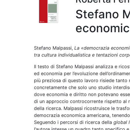
Stefano M
economic
Stefano Malpassi,
La «democrazia economica
tra cultura individualistica e tentazioni cor
Il testo di Stefano Malpassi analizza e ricos
ed economia per l’evoluzione dell’ordinamen
più preziosa di questo lavoro risiede tanto 
concretamente che solo uno studio interdisc
dove economia e diritto non potevano essere s
di un approccio controcorrente rispetto al ri
della ricerca. Malpassi ricostruisce le trasf
democrazia economica americana, tenendo i
Seguendo i percorsi di ricerca della
global 
l’autore intesse un quadro tanto specifico e