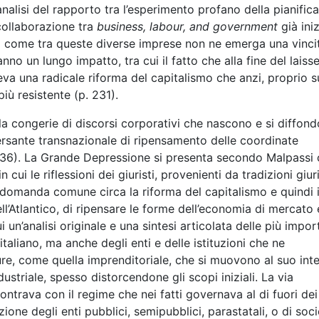
analisi del rapporto tra l’esperimento profano della pianific
 collaborazione tra
business
,
labour
,
and government
già ini
a come tra queste diverse imprese non ne emerga una vincit
 un lungo impatto, tra cui il fatto che alla fine del laiss
va una radicale riforma del capitalismo che anzi, proprio s
iù resistente (p. 231).
la congerie di discorsi corporativi che nascono e si diffon
 versante transnazionale di ripensamento delle coordinate
 236). La Grande Depressione si presenta secondo Malpassi
cui le riflessioni dei giuristi, provenienti da tradizioni giur
la domanda comune circa la riforma del capitalismo e quindi i
l’Atlantico, di ripensare le forme dell’economia di mercato 
i un’analisi originale e una sintesi articolata delle più impor
italiano, ma anche degli enti e delle istituzioni che ne
gure, come quella imprenditoriale, che si muovono al suo int
ustriale, spesso distorcendone gli scopi iniziali. La via
ntrava con il regime che nei fatti governava al di fuori dei
ione degli enti pubblici, semipubblici, parastatali, o di soc