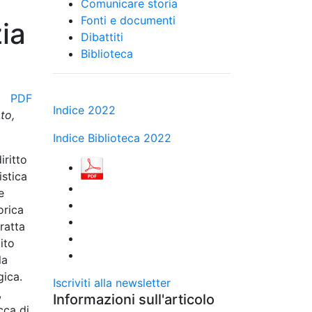
Comunicare storia
Fonti e documenti
ia
Dibattiti
Biblioteca
PDF
Indice 2022
to,
Indice Biblioteca 2022
iritto
istica
e
orica
ratta
ito
la
gica.
Iscriviti alla newsletter
,
Informazioni sull'articolo
cca di