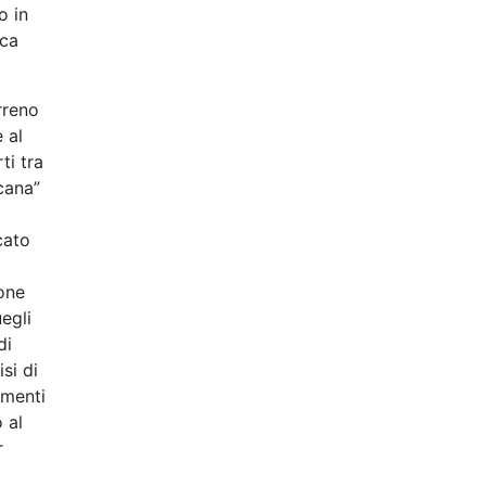
o in
ica
erreno
 al
ti tra
cana”
cato
ione
egli
di
si di
imenti
 al
r