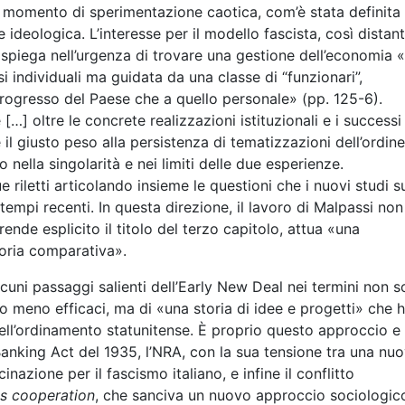
n momento di sperimentazione caotica, com’è stata definita
ideologica. L’interesse per il modello fascista, così distan
si spiega nell’urgenza di trovare una gestione dell’economia 
i individuali ma guidata da una classe di “funzionari”,
 progresso del Paese che a quello personale» (pp. 125-6).
[…] oltre le concrete realizzazioni istituzionali e i successi
 il giusto peso alla persistenza di tematizzazioni dell’ordine
nella singolarità e nei limiti delle due esperienze.
letti articolando insieme le questioni che i nuovi studi s
mpi recenti. In questa direzione, il lavoro di Malpassi non
e esplicito il titolo del terzo capitolo, attua «una
oria comparativa».
uni passaggi salienti dell’Early New Deal nei termini non s
 o meno efficaci, ma di «una storia di idee e progetti» che 
dell’ordinamento statunitense. È proprio questo approccio e
Banking Act del 1935, l’NRA, con la sua tensione tra una nu
inazione per il fascismo italiano, e infine il conflitto
s cooperation
, che sanciva un nuovo approccio sociologico