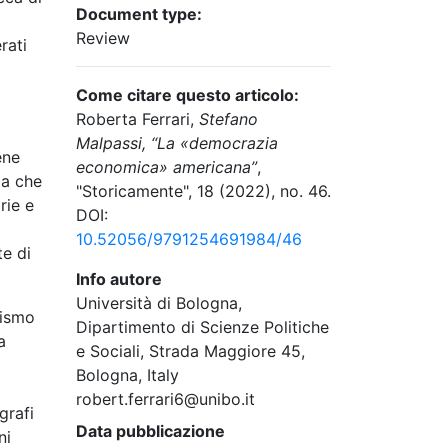
Document type:
Review
rati
Come citare questo articolo:
Roberta Ferrari,
Stefano
Malpassi, “La «democrazia
ene
economica» americana”
,
ma che
"Storicamente", 18 (2022), no. 46.
rie e
DOI:
10.52056/9791254691984/46
te di
Info autore
Università di Bologna,
vismo
Dipartimento di Scienze Politiche
a
e Sociali, Strada Maggiore 45,
Bologna, Italy
robert.ferrari6@unibo.it
grafi
Data pubblicazione
ni