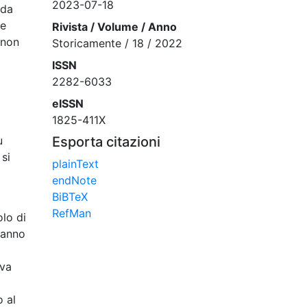
2023-07-18
 da
te
Rivista / Volume / Anno
«non
Storicamente / 18 / 2022
ISSN
2282-6033
eISSN
1825-411X
u
Esporta citazioni
 si
plainText
endNote
BiBTeX
RefMan
olo di
hanno
ova
 al