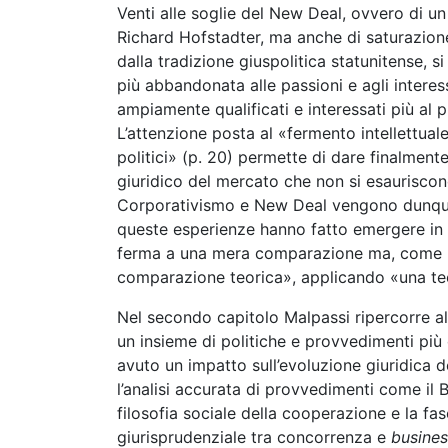
Venti alle soglie del New Deal, ovvero di u
Richard Hofstadter, ma anche di saturazione 
dalla tradizione giuspolitica statunitense, 
più abbandonata alle passioni e agli interess
ampiamente qualificati e interessati più al
L’attenzione posta al «fermento intellettuale 
politici» (p. 20) permette di dare finalmente
giuridico del mercato che non si esauriscono 
Corporativismo e New Deal vengono dunque ri
queste esperienze hanno fatto emergere in te
ferma a una mera comparazione ma, come rend
comparazione teorica», applicando «una te
Nel secondo capitolo Malpassi ripercorre alc
un insieme di politiche e provvedimenti più
avuto un impatto sull’evoluzione giuridica 
l’analisi accurata di provvedimenti come il 
filosofia sociale della cooperazione e la fasc
giurisprudenziale tra concorrenza e
busines