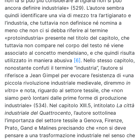
non la si può più considerare artigiana non si può
ancora definire industriale» (529). L’autore sembra
quindi identificare una via di mezzo tra l’artigianato e
l’industria, che tuttavia non definisce né nomina a
meno che non ci si debba riferire al termine
«protoindustria» presente nel titolo del capitolo, che
tuttavia non compare nel corpo del testo né viene
associato al concetto mendelsiano, e che quindi risulta
utilizzato in maniera abusiva
[6]
. Nello stesso capitolo,
nonostante confuti il termine “industria”, l’autore si
riferisce a Jean Gimpel per evocare l’esistenza di «una
piccola rivoluzione industriale medievale, diremmo
in
vitro
» e nota, riguardo al settore tessile, che «non
siamo però lontani dalle prime forme di produzione
industriale» (534). Nel capitolo XIII.5, intitolato
La città
industriale del Quattrocento
, l’autore sottolinea
l’importanza del settore tessile a Genova, Firenze,
Prato, Gand e Malines precisando che «non si deve
pensare a una trasformazione industriale nel senso che