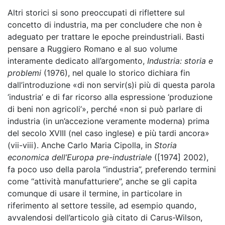
Altri storici si sono preoccupati di riflettere sul
concetto di industria, ma per concludere che non è
adeguato per trattare le epoche preindustriali. Basti
pensare a Ruggiero Romano e al suo volume
interamente dedicato all’argomento,
Industria: storia e
problemi
(1976), nel quale lo storico dichiara fin
dall’introduzione «di non servir(s)i più di questa parola
‘industria’ e di far ricorso alla espressione ‘produzione
di beni non agricoli’», perché «non si può parlare di
industria (in un’accezione veramente moderna) prima
del secolo XVIII (nel caso inglese) e più tardi ancora»
(vii-viii). Anche Carlo Maria Cipolla, in
Storia
economica dell’Europa pre-industriale
([1974] 2002),
fa poco uso della parola “industria”, preferendo termini
come “attività
manufatturiere”, anche se gli capita
comunque di usare il termine, in particolare in
riferimento al settore tessile, ad esempio quando,
avvalendosi dell’articolo già citato di Carus-Wilson,