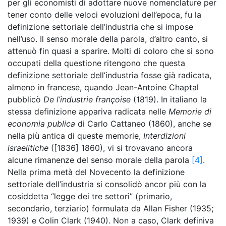
per gli economisti di adottare nuove nomenclature per
tener conto delle veloci evoluzioni dell’epoca, fu la
definizione settoriale dell’industria che si impose
nell’uso. Il senso morale della parola, d’altro canto, si
attenuò fin quasi a sparire. Molti di coloro che si sono
occupati della questione ritengono che questa
definizione settoriale dell’industria fosse già radicata,
almeno in francese, quando Jean-Antoine Chaptal
pubblicò
De l’industrie françoise
(1819). In italiano la
stessa definizione appariva radicata nelle
Memorie di
economia publica
di Carlo Cattaneo (1860), anche se
nella più antica di queste memorie,
Interdizioni
israelitiche
([1836] 1860), vi si trovavano ancora
alcune rimanenze del senso morale della parola
[4]
.
Nella prima metà del Novecento la definizione
settoriale dell’industria si consolidò ancor più con la
cosiddetta “legge dei tre settori” (primario,
secondario, terziario) formulata da Allan Fisher (1935;
1939) e Colin Clark (1940). Non a caso, Clark definiva