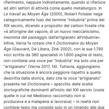
riferimento, neppure indirettamente, quando si riferisce
ad altri settori di attività come quello metallurgico. In
Le travail au Moyen Âge
(2000), Robert Foissier nega
categoricamente l’uso del termine “industria” prima del
XIX secolo, dicendo a proposito del carbon fossile che
«è all’origine del vapore, di un nuovo meccanicismo,
insomma del passaggio dall’artigianato all’industria».
Infine, Verna fa notare che il
Dictionnaire du Moyen
Âge
(Gauvard, De Libera, Zink 2002), con le sue 1.790
voci scritte da 380 specialisti in 1.600 pagine di testo,
non contiene una voce per “industria” ma solo una per
“artigianato” (Verna 2017, 14). Tuttavia, aggiungiamo
che la situazione è ancora peggiore rispetto a quella
descritta dalla storica, dato che la voce “artigianato”
presente nel
Dictionnaire
– specchio delle scelte
storiografiche dominanti all’inizio del XXI secolo (ossia
quelle in cui nel Medioevo raccontato non si
produceva e a malapena si lavorava) – in realtà non
contiene testo ma consiste solo in un rimando alle due