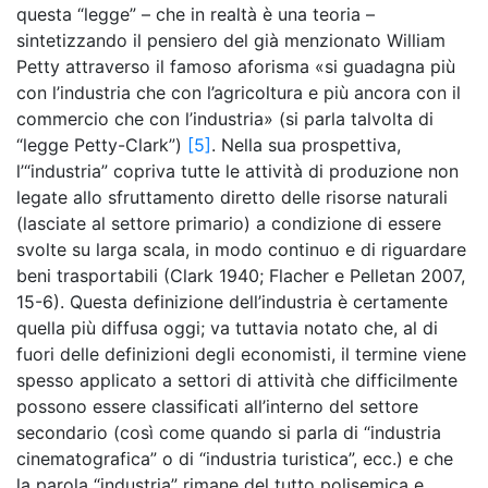
questa “legge” – che in realtà è una teoria –
sintetizzando il pensiero del già menzionato William
Petty attraverso il famoso aforisma «si guadagna più
con l’industria che con l’agricoltura e più ancora con il
commercio che con l’industria» (si parla talvolta di
“legge Petty-Clark”)
[5]
. Nella sua prospettiva,
l’“industria” copriva tutte le attività di produzione non
legate allo sfruttamento diretto delle risorse naturali
(lasciate al settore primario) a condizione di essere
svolte su larga scala, in modo continuo e di riguardare
beni trasportabili (Clark 1940; Flacher e Pelletan 2007,
15-6). Questa definizione dell’industria è certamente
quella più diffusa oggi; va tuttavia notato che, al di
fuori delle definizioni degli economisti, il termine viene
spesso applicato a settori di attività che difficilmente
possono essere classificati all’interno del settore
secondario (così come quando si parla di “industria
cinematografica” o di “industria turistica”, ecc.) e che
la parola “industria” rimane del tutto polisemica e