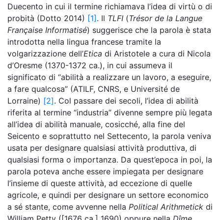
Duecento in cui il termine richiamava l’idea di virtù o di
probità (Dotto 2014)
[1]
. Il
TLFI
(
Trésor de la Langue
Française Informatisé
) suggerisce che la parola è stata
introdotta nella lingua francese tramite la
volgarizzazione dell’
Etica
di Aristotele a cura di Nicola
d’Oresme (1370-1372 ca.), in cui assumeva il
significato di “abilità a realizzare un lavoro, a eseguire,
a fare qualcosa” (ATILF, CNRS, e Université de
Lorraine)
[2]
. Col passare dei secoli, l’idea di abilità
riferita al termine “industria” divenne sempre più legata
all’idea di abilità manuale, cosicché, alla fine del
Seicento e soprattutto nel Settecento, la parola veniva
usata per designare qualsiasi attività produttiva, di
qualsiasi forma o importanza. Da quest’epoca in poi, la
parola poteva anche essere impiegata per designare
l’insieme di queste attività, ad eccezione di quelle
agricole, e quindi per designare un settore economico
a sé stante, come avvenne nella
Political Arithmetick
di
William Petty ([1676 ca.] 1690) oppure nella
Dîme