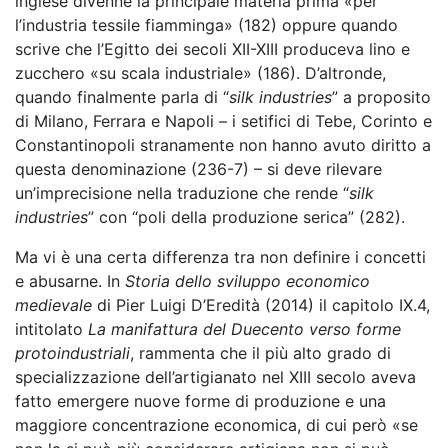
inglese divenne la principale materia prima «per
l’industria tessile fiamminga» (182) oppure quando
scrive che l’Egitto dei secoli XII-XIII produceva lino e
zucchero «su scala industriale» (186). D’altronde,
quando finalmente parla di “
silk industries
” a proposito
di Milano, Ferrara e Napoli – i setifici di Tebe, Corinto e
Constantinopoli stranamente non hanno avuto diritto a
questa denominazione (236-7) – si deve rilevare
un’imprecisione nella traduzione che rende “
silk
industries
” con “poli della produzione serica” (282).
Ma vi è una certa differenza tra non definire i concetti
e abusarne. In
Storia dello sviluppo economico
medievale
di Pier Luigi D’Eredità (2014) il capitolo IX.4,
intitolato
La manifattura del Duecento verso forme
protoindustriali
, rammenta che il più alto grado di
specializzazione dell’artigianato nel XIII secolo aveva
fatto emergere nuove forme di produzione e una
maggiore concentrazione economica, di cui però «se