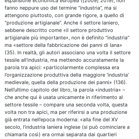
espansione economica europea
([2009] 2019), non
fanno neppure uso del termine “industria”, ma si
attengono piuttosto, con grande rigore, a quello di
“produzione
artigianale”. Anche il settore laniero,
sebbene descritto come «il settore produttivo
artigianale più importante», non è definito “industria”
ma «settore della fabbricazione dei panni di lana»
(35). In realtà, gli autori associano una volta il settore
tessile all’industria, ma mettendo accuratamente la
parola tra apici: «particolarmente complessa era
l’organizzazione produttiva della maggiore ‘industria’
medievale, quella della produzione dei panni» (136).
Nell’ultimo capitolo del libro, la parola «industria» –
che anche qui è usata unicamente in riferimento al
settore tessile – compare una seconda volta, questa
volta non tra apici, ma per riferirsi a una produzione
già entrata nell’epoca moderna: «alla fine del XV
secolo, l’industria laniera inglese (si può cominciare a
chiamarla così) era ormai separata dai quartieri