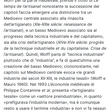
Wolff per la parte medievale, prende il titolo di
Le
temps de l’artisanat
nonostante la successione dei
capitoli faccia emergere una distinzione tra un
Medioevo centrale associato alla rinascita
dell’artigianato (
XI
e
-XIII
e
siècle: renaissance de
l’artisanat
), e un basso Medioevo associato sia al
progresso della tecnica industriale e del capitalismo,
sia alla crisi dell’artigianato (
XIV
e
-XV
e
siècle: progrès
de la technique industrielle et du capitalisme. Crise de
l’artisanat
). Quindi, Wolff parla di “tecnica
industriale”
piuttosto che di “industria”, e fa di quest’ultima una
creazione del basso Medioevo; ciononostante, nel
capitolo sul Medioevo centrale evoca «le grandi
industrie dei secoli XII-XIII, le industrie tessili» (Wolff e
Mauro 1960). Nel 1993
L’économie médiévale
di
Philippe Contamine
et al
. presenta «l’artigianato
tessile» come un «settore preindustriale», in quanto
«prefigurava l’industria moderna», ma è comunque
restio a usare il termine «industria» e non vi fa nessun