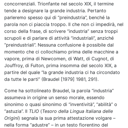
concorrenziali. Trionfante nel secolo XIX, il termine
tende a designare la grande industria. Pertanto
parleremo spesso qui di “preindustria”, benché la
parola non ci piaccia troppo. Il che non ci impedirà, nel
corso della frase, di scrivere “industria” senza troppi
scrupoli e di parlare di attività “industriali”, anziché
“preindustriali”. Nessuna confusione è possibile dal
momento che ci collochiamo prima delle macchine a
vapore, prima di Newcomen, di Watt, di Cugnot, di
Jouffroy, di Fulton, prima insomma del secolo XIX, a
partire del quale “la grande industria ci ha circondato
da tutte le parti” (Braudel [1979] 1981, 291).
Come ha sottolineato Braudel, la parola “industria”
assumeva in origine un senso morale, essendo
sinonimo o quasi sinonimo di “inventività”, “abilità” o
“astuzia”. Il
TLIO
(
Tesoro della Lingua Italiana delle
Origini
) segnala la sua prima attestazione volgare –
nella forma “adustre” – in un testo fiorentino del