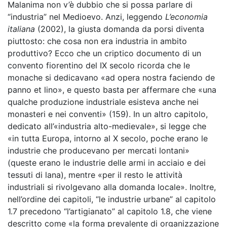
Malanima non v’è dubbio che si possa parlare di
“industria” nel Medioevo. Anzi, leggendo
L’economia
italiana
(2002), la giusta domanda da porsi diventa
piuttosto: che cosa non era industria in ambito
produttivo? Ecco che un criptico documento di un
convento fiorentino del IX secolo ricorda che le
monache si dedicavano «ad opera nostra faciendo de
panno et lino
», e questo basta per affermare che «una
qualche produzione industriale esisteva anche nei
monasteri e nei conventi» (159). In un altro capitolo,
dedicato all’«industria alto-medievale», si legge che
«in tutta Europa, intorno al X secolo, poche erano le
industrie che producevano per mercati lontani»
(queste erano le industrie delle armi in acciaio e dei
tessuti di lana), mentre «per il resto le attività
industriali si rivolgevano alla domanda locale». Inoltre,
nell’ordine dei capitoli, “le industrie urbane” al capitolo
1.7 precedono “l’artigianato” al capitolo 1.8, che viene
descritto come «la forma prevalente di organizzazione