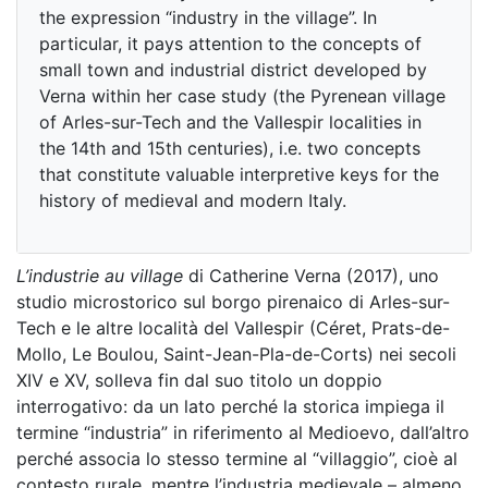
the expression “industry in the village”. In
particular, it pays attention to the concepts of
small town and industrial district developed by
Verna within her case study (the Pyrenean village
of Arles-sur-Tech and the Vallespir localities in
the 14th and 15th centuries), i.e. two concepts
that constitute valuable interpretive keys for the
history of medieval and modern Italy.
L’industrie au village
di Catherine Verna (2017), uno
studio microstorico sul borgo pirenaico di Arles-sur-
Tech e le altre località del Vallespir (Céret, Prats-de-
Mollo, Le Boulou, Saint-Jean-Pla-de-Corts) nei secoli
XIV e XV, solleva fin dal suo titolo un doppio
interrogativo: da un lato perché la storica impiega il
termine “industria” in riferimento al Medioevo, dall’altro
perché associa lo stesso termine al “villaggio”, cioè al
contesto rurale, mentre l’industria medievale – almeno