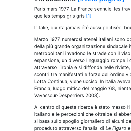
Paris mars 1977. La France s’ennuie, les travai
que les temps gris gris
[1]
L’Italie, qui n’a jamais été aussi politisée, 
Marzo 1977, numerosi atenei italiani sono oc
della più grande organizzazione sindacale ita
metropolitani invadono le strade con il viso 
espansione, un diverso linguaggio rompe i codi
attraverso l’ironia e si diffonde nelle rivist
scontri tra manifestati e forze dell’ordine vi
Lotta Continua, viene ucciso. In Italia av
Francia, luogo mitico del maggio ’68, niente
Vavasseur-Desperriers 2003].
Al centro di questa ricerca è stato messo l’
italiano e le percezioni che oltralpe si ebb
si basa sullo spoglio giornaliero di alcuni de
proceduto attraverso l’analisi di
Le Figaro
e