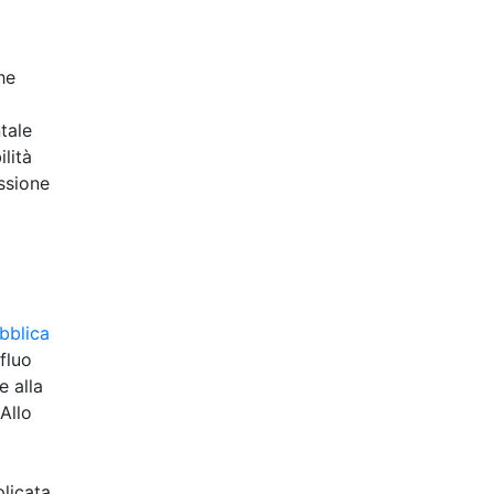
he
tale
ilità
ssione
bblica
fluo
e alla
 Allo
plicata