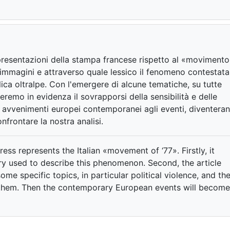
appresentazioni della stampa francese rispetto al «movimento
i immagini e attraverso quale lessico il fenomeno contestata
lica oltralpe. Con l'emergere di alcune tematiche, su tutte
teremo in evidenza il sovrapporsi della sensibilità e delle
li avvenimenti europei contemporanei agli eventi, diventera
nfrontare la nostra analisi.
ss represents the Italian «movement of ‘77». Firstly, it
y used to describe this phenomenon. Second, the article
e specific topics, in particular political violence, and th
s them. Then the contemporary European events will become