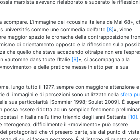
odossia marxista avevano rielaborato e superato le riflessioni
 scompare. L’immagine dei «cousins italiens de Mai 68», c
 des universités comme une commedia dell’arte
[8]
», viene
e maggior spazio le cronache della contrapposizione fron
tremismo di orientamento opposto e la riflessione sulla possib
ezza che quello che stava accadendo oltralpe non era l’espre
n «automne dans toute l’Italie
[9]
», si accompagna alla
 «movimento» e delle pratiche messe in atto per la sua
me, lungo tutto il 1977, sempre con maggiore attenzione e
ie di immagini e di percezioni sono utilizzate nella
sfera pu
nella sua particolarità [Sommier 1998; Soulet 2009]. È super
n possa essere ridotta ad un semplice fenomeno preliminar
ppatasi in Italia nell’ultimo triennio degli anni Settanta
[10]
.
 eterogenea, difficilmente il «movimento» può essere
 dei protagonisti che vi presero parte, sia dal punto di vista
stanze di cui si faceva portatore. É all’interno di questa com