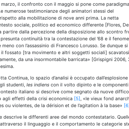
el marzo, il confronto con il maggio si pone come paradigm
 Le numerose testimonianze degli animatori stessi del
ispetto alla mobilitazione di nove anni prima. La netta
testo sociale, politico ed economico differente [Flores, De
a partire dalla percezione della disposizione allo scontro fr
presunta continuità tra la contestazione del ’68 e il fenom
te meno con l’assassinio di Francesco Lorusso. Se dunque si
il fossato [tra movimento e altri soggetti sociali] scavatosi
amente, da una insormontabile barricata» [Grispigni 2006, 3
desima.
otta Continua, lo spazio d’analisi è occupato dall’esplosione
gli studenti,
les indiens
con il volto dipinto e le componenti
 contesto italiano si descrive come segnato da nuove diffico
 agli effetti della crisi economica
[5]
, «le vieux fond anarc
 ou violentes, de la dérision et de l’agitation à la base»
[6
 descrive le differenti aree del mondo contestatario. Quell
o attraverso il linguaggio e il comportamento le categorie s