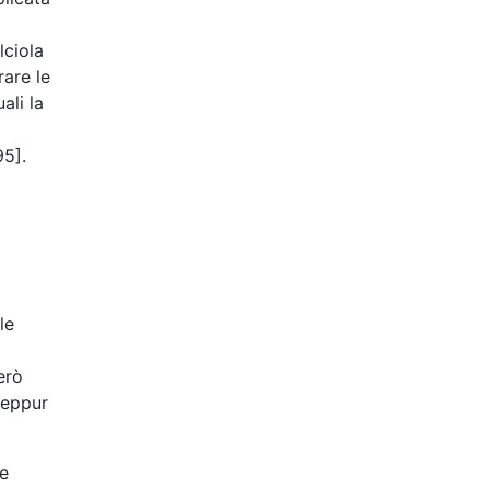
lciola
are le
ali la
95].
le
erò
seppur
re