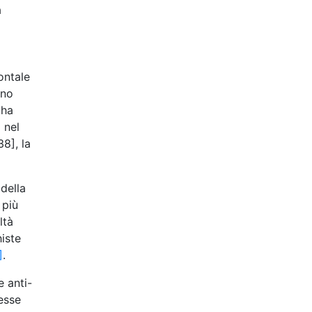
a
ontale
eno
 ha
 nel
8], la
 della
 più
ltà
histe
]
.
e anti-
tesse