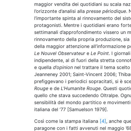
maggior vendita dei quotidiani su scala naz
l’orizzonte d’analisi alla
presse périodique
. 
l’importante spinta al rinnovamento del sis
protagonisti. Mentre i quotidiani erano fort
settimanali d’approfondimento vissero un mo
rinnovamento della propria produzione, sia a
della maggior attenzione all’informazione poli
Le Nouvel Observateur
e
Le Point
. I giornal
indipendente, al di fuori della stretta conn
e quella
d’opinion
nel trattare il tema scel
Jeanneney 2001; Saint-Vincent 2006; Thibau
prefiggevano i periodici sopracitati, si è s
Rouge
e de
L’Humanite Rouge
. Questi quot
quello che stava succedendo Oltralpe. Ognu
sensibilità del mondo partitico e movimenti
italiana del ’77 [Samuelson 1979].
Così come la stampa italiana
[4]
, anche que
paragone con i fatti avvenuti nel maggio ’68