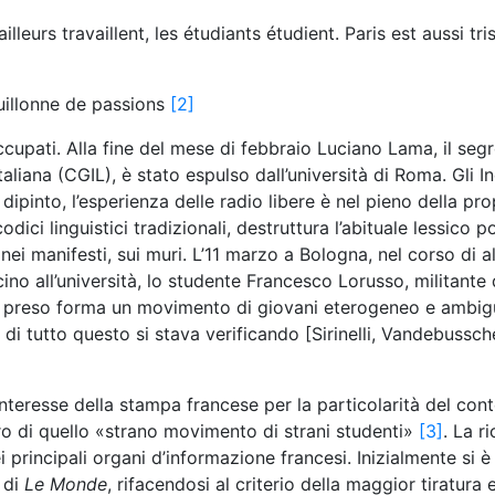
lleurs travaillent, les étudiants étudient. Paris est aussi tri
bouillonne de passions
[2]
cupati. Alla fine del mese di febbraio Luciano Lama, il segr
liana (CGIL), è stato espulso dall’università di Roma. Gli In
dipinto, l’esperienza delle radio libere è nel pieno della pro
ci linguistici tradizionali, destruttura l’abituale lessico po
e, nei manifesti, sui muri. L’11 marzo a Bologna, nel corso di a
cino all’università, lo studente Francesco Lorusso, militante 
eva preso forma un movimento di giovani eterogeneo e ambig
 di tutto questo si stava verificando [Sirinelli, Vandebussch
interesse della stampa francese per la particolarità del con
ero di quello «strano movimento di strani studenti»
[3]
. La r
i principali organi d’informazione francesi. Inizialmente si è
 di
Le Monde
, rifacendosi al criterio della maggior tiratura 