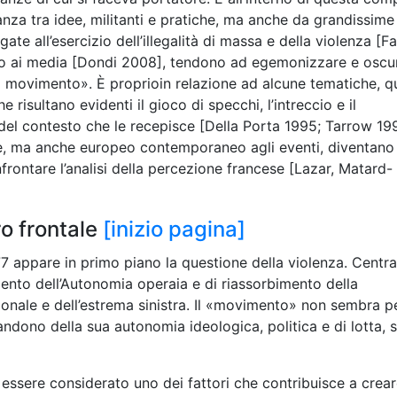
anza tra idee, militanti e pratiche, ma anche da grandissime
gate all’esercizio dell’illegalità di massa e della violenza [Fa
orto ai media [Dondi 2008], tendono ad egemonizzare e oscur
no movimento». È proprioin relazione ad alcune tematiche, qu
e risultano evidenti il gioco di specchi, l’intreccio e il
e del contesto che le recepisce [Della Porta 1995; Tarrow 19
se, ma anche europeo contemporaneo agli eventi, diventano
rontare l’analisi della percezione francese [Lazar, Matard-
o frontale
[inizio pagina]
 appare in primo piano la questione della violenza. Centra
mento dell’Autonomia operaia e di riassorbimento della
zionale e dell’estrema sinistra. Il «movimento» non sembra p
andono della sua autonomia ideologica, politica e di lotta, 
 essere considerato uno dei fattori che contribuisce a crea