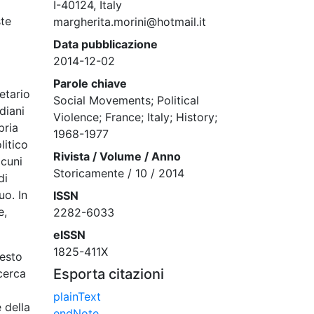
I-40124, Italy
ste
margherita.morini@hotmail.it
Data pubblicazione
2014-12-02
Parole chiave
etario
Social Movements; Political
diani
Violence; France; Italy; History;
pria
1968-1977
litico
Rivista / Volume / Anno
lcuni
Storicamente / 10 / 2014
di
uo. In
ISSN
e,
2282-6033
eISSN
1825-411X
testo
Esporta citazioni
icerca
plainText
e della
endNote