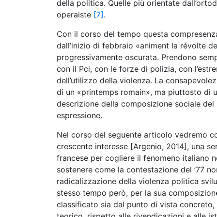
della politica. Quelle più orientate dall’ort
operaiste
[7]
.
Con il corso del tempo questa compresenza
dall’inizio di febbraio «animent la révolte
progressivamente oscurata. Prendono sempr
con il Pci, con le forze di polizia, con l’es
dell’utilizzo della violenza. La consapevol
di un «printemps romain», ma piuttosto di u
descrizione della composizione sociale del
espressione.
Nel corso del seguente articolo vedremo co
crescente interesse [Argenio, 2014], una ser
francese per cogliere il fenomeno italiano 
sostenere come la contestazione del ’77 no
radicalizzazione della violenza politica svilu
stesso tempo però, per la sua composizione
classificato sia dal punto di vista concreto,
teorico, rispetto alle rivendicazioni e alle i