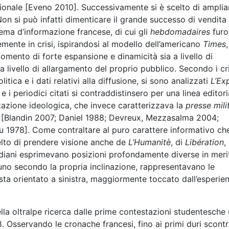
ionale [Eveno 2010]. Successivamente si è scelto di amplia
Non si può infatti dimenticare il grande successo di vendita
tema d’informazione francese, di cui gli
hebdomadaires
furo
emente in crisi, ispirandosi al modello dell’americano
Times
,
mento di forte espansione e dinamicità sia a livello di
 livello di allargamento del proprio pubblico. Secondo i cri
tica e i dati relativi alla diffusione, si sono analizzati
L’Ex
i e i periodici citati si contraddistinsero per una linea editori
otazione ideologica, che invece caratterizzava la
presse mili
to [Blandin 2007; Daniel 1988; Devreux, Mezzasalma 2004;
 1978]. Come contraltare al puro carattere informativo che
celto di prendere visione anche de
L’Humanitè
, di
Libération
,
idiani esprimevano posizioni profondamente diverse in meri
no secondo la propria inclinazione, rappresentavano le
sta orientato a sinistra, maggiormente toccato dall’esperie
lla oltralpe ricerca dalle prime contestazioni studentesche
. Osservando le cronache francesi, fino ai primi duri scontri