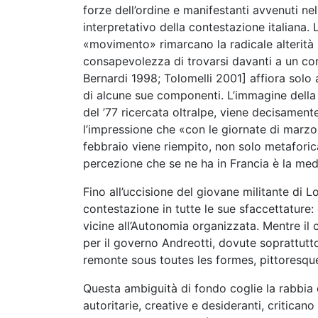
forze dell’ordine e manifestanti avvenuti n
interpretativo della contestazione italiana.
«movimento» rimarcano la radicale alterità r
consapevolezza di trovarsi davanti a un con
Bernardi 1998; Tolomelli 2001] affiora solo 
di alcune sue componenti. L’immagine della 
del ’77 ricercata oltralpe, viene decisamen
l’impressione che «con le giornate di marzo 
febbraio viene riempito, non solo metaforic
percezione che se ne ha in Francia è la me
Fino all’uccisione del giovane militante di L
contestazione in tutte le sue sfaccettature: 
vicine all’Autonomia organizzata. Mentre il
per il governo Andreotti, dovute soprattutto
remonte sous toutes les formes, pittoresques
Questa ambiguità di fondo coglie la rabbia e
autoritarie, creative e desideranti, critican