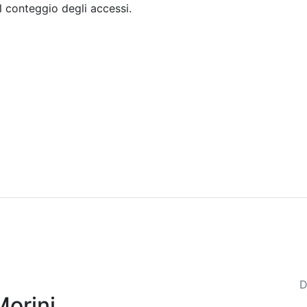
il conteggio degli accessi.
Sommario
Archivio
D
Morini