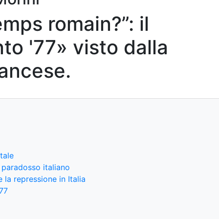
emps romain?”: il
o '77» visto dalla
ancese.
tale
e paradosso italiano
e la repressione in Italia
’77