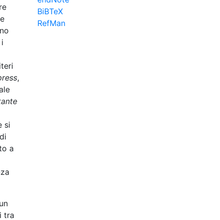
re
BiBTeX
 e
RefMan
no
 i
teri
press
,
ale
tante
 si
 di
to a
nza
 un
 tra