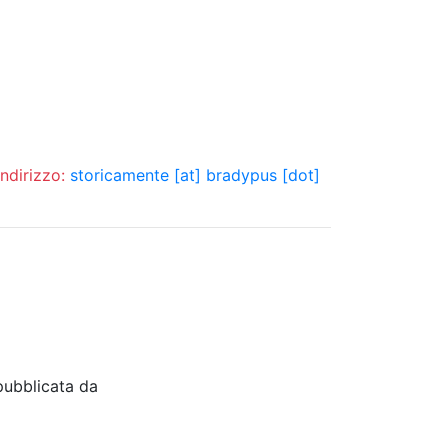
indirizzo:
storicamente [at] bradypus [dot]
pubblicata da