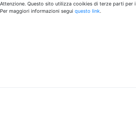
Attenzione. Questo sito utilizza cooikies di terze parti per 
Per maggiori informazioni segui
questo link
.
Home
Chi siamo
Contatti
Peer review