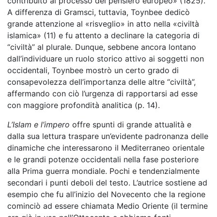
contribuito al processo del pensiero europeo» (1825).
A differenza di Gramsci, tuttavia, Toynbee dedicò
grande attenzione al «risveglio» in atto nella «civiltà
islamica» (11) e fu attento a declinare la categoria di
“civiltà” al plurale. Dunque, sebbene ancora lontano
dall’individuare un ruolo storico attivo ai soggetti non
occidentali, Toynbee mostrò un certo grado di
consapevolezza dell’importanza delle altre “civiltà”,
affermando con ciò l’urgenza di rapportarsi ad esse
con maggiore profondità analitica (p. 14).
L’Islam e l’impero
offre spunti di grande attualità e
dalla sua lettura traspare un’evidente padronanza delle
dinamiche che interessarono il Mediterraneo orientale
e le grandi potenze occidentali nella fase posteriore
alla Prima guerra mondiale. Pochi e tendenzialmente
secondari i punti deboli del testo. L’autrice sostiene ad
esempio che fu all’inizio del Novecento che la regione
cominciò ad essere chiamata Medio Oriente (il termine