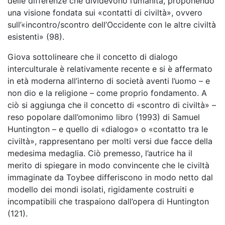
delle differenze che dividevono l’umanità, proponendo
una visione fondata sui «contatti di civiltà», ovvero
sull’«incontro/scontro dell’Occidente con le altre civiltà
esistenti» (98).
Giova sottolineare che il concetto di dialogo
interculturale è relativamente recente e si è affermato
in età moderna all’interno di società aventi l’uomo – e
non dio e la religione – come proprio fondamento. A
ciò si aggiunga che il concetto di «scontro di civiltà» –
reso popolare dall’omonimo libro (1993) di Samuel
Huntington – e quello di «dialogo» o «contatto tra le
civiltà», rappresentano per molti versi due facce della
medesima medaglia. Ciò premesso, l’autrice ha il
merito di spiegare in modo convincente che le civiltà
immaginate da Toybee differiscono in modo netto dal
modello dei mondi isolati, rigidamente costruiti e
incompatibili che traspaiono dall’opera di Huntington
(121).