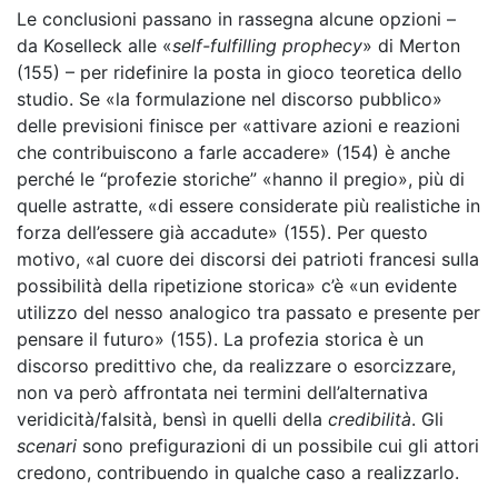
Le conclusioni passano in rassegna alcune opzioni –
da Koselleck alle «
self-fulfilling prophecy
» di Merton
(155) – per ridefinire la posta in gioco teoretica dello
studio. Se «la formulazione nel discorso pubblico»
delle previsioni finisce per «attivare azioni e reazioni
che contribuiscono a farle accadere» (154) è anche
perché le “profezie storiche” «hanno il pregio», più di
quelle astratte, «di essere considerate più realistiche in
forza dell’essere già accadute» (155). Per questo
motivo, «al cuore dei discorsi dei patrioti francesi sulla
possibilità della ripetizione storica» c’è «un evidente
utilizzo del nesso analogico tra passato e presente per
pensare il futuro» (155). La profezia storica è un
discorso predittivo che, da realizzare o esorcizzare,
non va però affrontata nei termini dell’alternativa
veridicità/falsità, bensì in quelli della
credibilità
. Gli
scenari
sono prefigurazioni di un possibile cui gli attori
credono, contribuendo in qualche caso a realizzarlo.