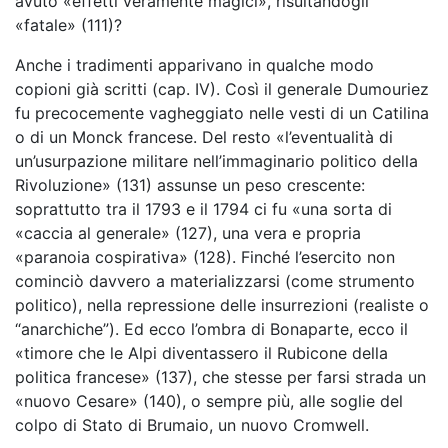
avuto «effetti veramente magici», risultandogli
«fatale» (111)?
Anche i tradimenti apparivano in qualche modo
copioni già scritti (cap. IV). Così il generale Dumouriez
fu precocemente vagheggiato nelle vesti di un Catilina
o di un Monck francese. Del resto «l’eventualità di
un’usurpazione militare nell’immaginario politico della
Rivoluzione» (131) assunse un peso crescente:
soprattutto tra il 1793 e il 1794 ci fu «una sorta di
«caccia al generale» (127), una vera e propria
«paranoia cospirativa» (128). Finché l’esercito non
cominciò davvero a materializzarsi (come strumento
politico), nella repressione delle insurrezioni (realiste o
“anarchiche”). Ed ecco l’ombra di Bonaparte, ecco il
«timore che le Alpi diventassero il Rubicone della
politica francese» (137), che stesse per farsi strada un
«nuovo Cesare» (140), o sempre più, alle soglie del
colpo di Stato di Brumaio, un nuovo Cromwell.