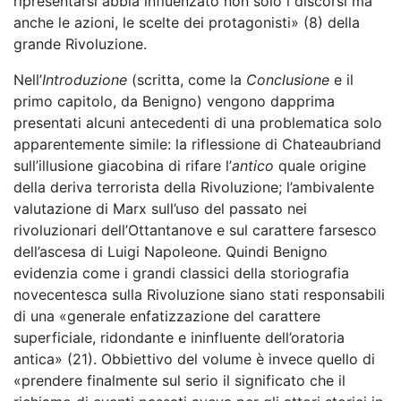
ripresentarsi abbia influenzato non solo i discorsi ma
anche le azioni, le scelte dei protagonisti» (8) della
grande Rivoluzione.
Nell’
Introduzione
(scritta, come la
Conclusione
e il
primo capitolo, da Benigno)
vengono dapprima
presentati alcuni antecedenti di una problematica solo
apparentemente simile: la riflessione di Chateaubriand
sull’illusione giacobina di rifare l’
antico
quale origine
della deriva terrorista della Rivoluzione; l’ambivalente
valutazione di Marx sull’uso del passato nei
rivoluzionari dell’Ottantanove e sul carattere farsesco
dell’ascesa di Luigi Napoleone. Quindi Benigno
evidenzia come i grandi classici della storiografia
novecentesca sulla Rivoluzione siano stati responsabili
di una «generale enfatizzazione del carattere
superficiale, ridondante e ininfluente dell’oratoria
antica» (21). Obbiettivo del volume è invece quello di
«prendere finalmente sul serio il significato che il