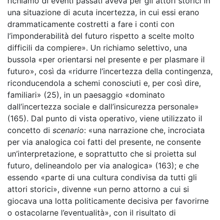
richiamo di eventi passati aveva per gli attori storici in
una situazione di acuta incertezza, in cui essi erano
drammaticamente costretti a fare i conti con
l’imponderabilità del futuro rispetto a scelte molto
difficili da compiere». Un richiamo selettivo, una
bussola «per orientarsi nel presente e per plasmare il
futuro», così da «ridurre l’incertezza della contingenza,
riconducendola a schemi conosciuti e, per così dire,
familiari» (25), in un paesaggio «dominato
dall’incertezza sociale e dall’insicurezza personale»
(165). Dal punto di vista operativo, viene utilizzato il
concetto di
scenario
: «una narrazione che, incrociata
per via analogica coi fatti del presente, ne consente
un’interpretazione, e soprattutto che si proietta sul
futuro, delineandolo per via analogica» (163); e che
essendo «parte di una cultura condivisa da tutti gli
attori storici», divenne «un perno attorno a cui si
giocava una lotta politicamente decisiva per favorirne
o ostacolarne l’eventualità», con il risultato di