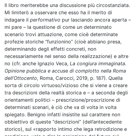
Il libro meriterebbe una discussione più circostanziata.
Mi limiterò a osservare che esso ha il merito di
indagare il
performativo
pur lasciando ancora aperta –
mi pare – la questione di come
un
determinato
scenario trovi attuazione, come cioè determinate
profezie storiche “funzionino” (cioè abbiano presa,
determinando degli effetti concreti, non
necessariamente nel senso della realizzazione) e altre
no (cfr. anche Ignazio Veca,
La congiura immaginata.
Opinione pubblica e accuse di complotto nella Roma
dell’Ottocento
, Roma, Carocci, 2019, p. 187). Quella
sorta di circolo virtuoso/vizioso che si viene a creare
tra descrizioni della realtà storica e – a seconda degli
orientamenti politici – prescrizione/proscrizione di
determinati scenari, è ciò che va di volta in volta
spiegato. Benigno infatti insistite sul carattere non
obbiettivo di queste “descrizioni” (dell’antecedente
storico), sul «rapporto intimo che lega retrodizione e