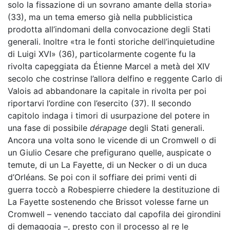
solo la fissazione di un sovrano amante della storia»
(33), ma un tema emerso già nella pubblicistica
prodotta all’indomani della convocazione degli Stati
generali. Inoltre «tra le fonti storiche dell’inquietudine
di Luigi XVI» (36), particolarmente cogente fu la
rivolta capeggiata da Étienne Marcel a metà del XIV
secolo che costrinse l’allora delfino e reggente Carlo di
Valois ad abbandonare la capitale in rivolta per poi
riportarvi l’ordine con l’esercito (37). Il secondo
capitolo indaga i timori di usurpazione del potere in
una fase di possibile
dérapage
degli Stati generali.
Ancora una volta sono le vicende di un Cromwell o di
un Giulio Cesare che prefigurano quelle, auspicate o
temute, di un La Fayette, di un Necker o di un duca
d’Orléans. Se poi con il soffiare dei primi venti di
guerra toccò a Robespierre chiedere la destituzione di
La Fayette sostenendo che Brissot volesse farne un
Cromwell – venendo tacciato dal capofila dei girondini
di demagogia –, presto con il processo al re le