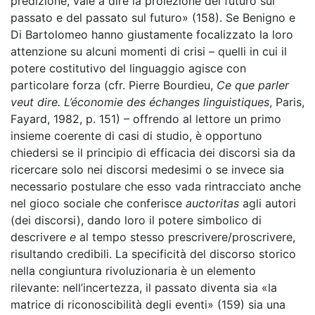
predizione, vale a dire la proiezione del futuro sul
passato e del passato sul futuro» (158). Se Benigno e
Di Bartolomeo hanno giustamente focalizzato la loro
attenzione su alcuni momenti di crisi – quelli in cui il
potere costitutivo del linguaggio agisce con
particolare forza (cfr. Pierre Bourdieu,
Ce que parler
veut dire. L’économie des échanges linguistiques
, Paris,
Fayard, 1982, p. 151) – offrendo al lettore un primo
insieme coerente di casi di studio, è opportuno
chiedersi se il principio di efficacia dei discorsi sia da
ricercare solo nei discorsi medesimi o se invece sia
necessario postulare che esso vada rintracciato anche
nel gioco sociale che conferisce
auctoritas
agli autori
(dei discorsi), dando loro il potere simbolico di
descrivere
e
al tempo stesso prescrivere/proscrivere,
risultando credibili. La specificità del discorso storico
nella congiuntura rivoluzionaria è un elemento
rilevante: nell’incertezza, il passato diventa sia «la
matrice di riconoscibilità degli eventi» (159) sia una