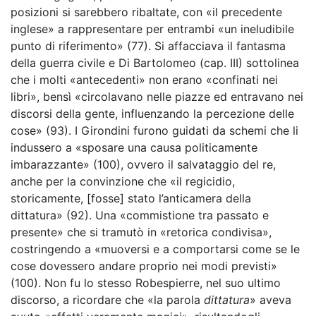
posizioni si sarebbero ribaltate, con «il precedente
inglese» a rappresentare per entrambi «un ineludibile
punto di riferimento» (77). Si affacciava il fantasma
della guerra civile e Di Bartolomeo (cap. III) sottolinea
che i molti «antecedenti» non erano «confinati nei
libri», bensì «circolavano nelle piazze ed entravano nei
discorsi della gente, influenzando la percezione delle
cose» (93). I Girondini furono guidati da schemi che li
indussero a «sposare una causa politicamente
imbarazzante» (100), ovvero il salvataggio del re,
anche per la convinzione che «il regicidio,
storicamente, [fosse] stato l’anticamera della
dittatura» (92). Una «commistione tra passato e
presente» che si tramutò in «retorica condivisa»,
costringendo a «muoversi e a comportarsi come se le
cose dovessero andare proprio nei modi previsti»
(100). Non fu lo stesso Robespierre, nel suo ultimo
discorso, a ricordare che «la parola
dittatura
» aveva