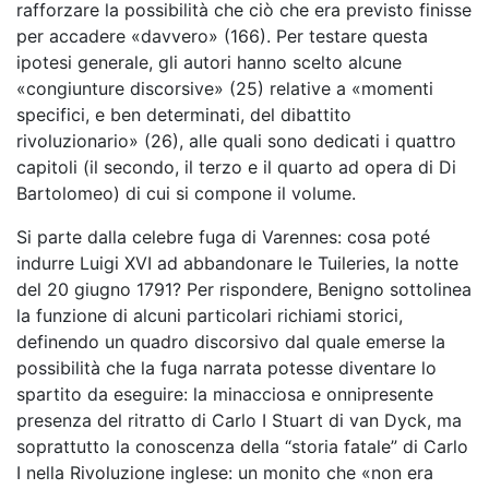
rafforzare la possibilità che ciò che era previsto finisse
per accadere «davvero» (166). Per testare questa
ipotesi generale, gli autori hanno scelto alcune
«congiunture discorsive» (25) relative a «momenti
specifici, e ben determinati, del dibattito
rivoluzionario» (26), alle quali sono dedicati i quattro
capitoli (il secondo, il terzo e il quarto ad opera di Di
Bartolomeo) di cui si compone il volume.
Si parte dalla celebre fuga di Varennes: cosa poté
indurre Luigi XVI ad abbandonare le Tuileries, la notte
del 20 giugno 1791? Per rispondere, Benigno sottolinea
la funzione di alcuni particolari richiami storici,
definendo un quadro discorsivo dal quale emerse la
possibilità che la fuga narrata potesse diventare lo
spartito da eseguire: la minacciosa e onnipresente
presenza del ritratto di Carlo I Stuart di van Dyck, ma
soprattutto la conoscenza della “storia fatale” di Carlo
I nella Rivoluzione inglese: un monito che «non era