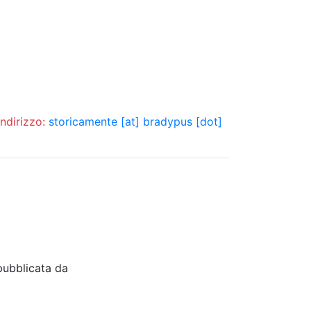
indirizzo:
storicamente [at] bradypus [dot]
pubblicata da