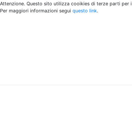
Attenzione. Questo sito utilizza cooikies di terze parti per 
Per maggiori informazioni segui
questo link
.
Home
Chi siamo
Contatti
Peer review