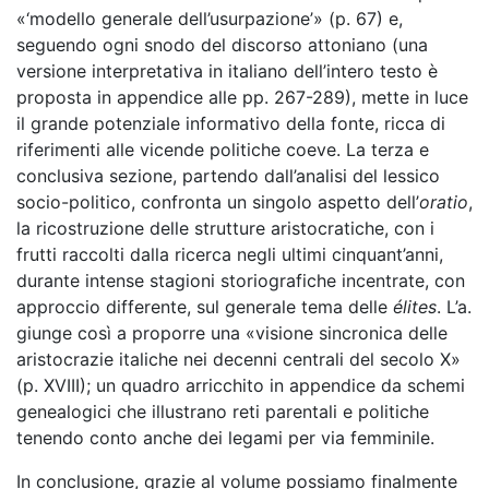
«‘modello generale dell’usurpazione’» (p. 67) e,
seguendo ogni snodo del discorso attoniano (una
versione interpretativa in italiano dell’intero testo è
proposta in appendice alle pp. 267-289), mette in luce
il grande potenziale informativo della fonte, ricca di
riferimenti alle vicende politiche coeve. La terza e
conclusiva sezione, partendo dall’analisi del lessico
socio-politico, confronta un singolo aspetto dell’
oratio
,
la ricostruzione delle strutture aristocratiche, con i
frutti raccolti dalla ricerca negli ultimi cinquant’anni,
durante intense stagioni storiografiche incentrate, con
approccio differente, sul generale tema delle
élites
. L’a.
giunge così a proporre una «visione sincronica delle
aristocrazie italiche nei decenni centrali del secolo X»
(p. XVIII); un quadro arricchito in appendice da schemi
genealogici che illustrano reti parentali e politiche
tenendo conto anche dei legami per via femminile.
In conclusione, grazie al volume possiamo finalmente