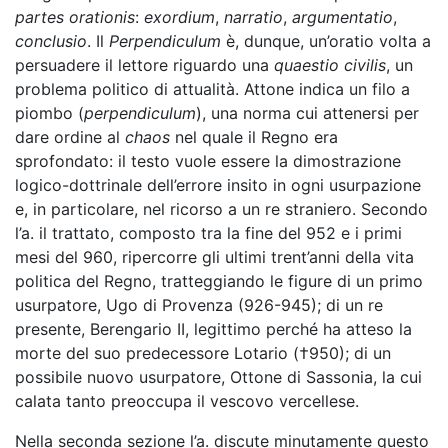
partes orationis
:
exordium
,
narratio
,
argumentatio
,
conclusio
. Il
Perpendiculum
è, dunque, un’oratio volta a
persuadere il lettore riguardo una
quaestio civilis
, un
problema politico di attualità. Attone indica un filo a
piombo (
perpendiculum
), una norma cui attenersi per
dare ordine al
chaos
nel quale il Regno era
sprofondato: il testo vuole essere la dimostrazione
logico-dottrinale dell’errore insito in ogni usurpazione
e, in particolare, nel ricorso a un re straniero. Secondo
l’a. il trattato, composto tra la fine del 952 e i primi
mesi del 960, ripercorre gli ultimi trent’anni della vita
politica del Regno, tratteggiando le figure di un primo
usurpatore, Ugo di Provenza (926-945); di un re
presente, Berengario II, legittimo perché ha atteso la
morte del suo predecessore Lotario (†950); di un
possibile nuovo usurpatore, Ottone di Sassonia, la cui
calata tanto preoccupa il vescovo vercellese.
Nella seconda sezione l’a. discute minutamente questo