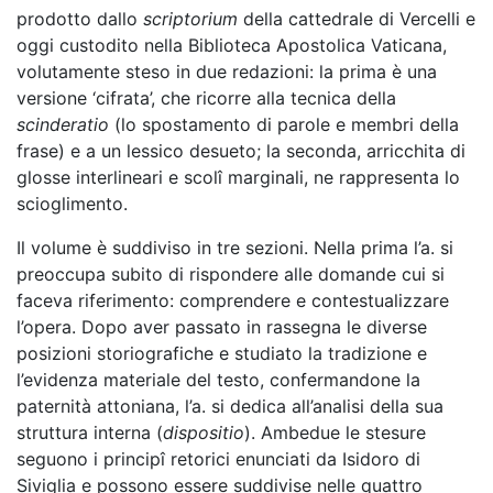
prodotto dallo
scriptorium
della cattedrale di Vercelli e
oggi custodito nella Biblioteca Apostolica Vaticana,
volutamente steso in due redazioni: la prima è una
versione ‘cifrata’, che ricorre alla tecnica della
scinderatio
(lo spostamento di parole e membri della
frase) e a un lessico desueto; la seconda, arricchita di
glosse interlineari e scolî marginali, ne rappresenta lo
scioglimento.
Il volume è suddiviso in tre sezioni. Nella prima l’a. si
preoccupa subito di rispondere alle domande cui si
faceva riferimento: comprendere e contestualizzare
l’opera. Dopo aver passato in rassegna le diverse
posizioni storiografiche e studiato la tradizione e
l’evidenza materiale del testo, confermandone la
paternità attoniana, l’a. si dedica all’analisi della sua
struttura interna (
dispositio
). Ambedue le stesure
seguono i principî retorici enunciati da Isidoro di
Siviglia e possono essere suddivise nelle quattro