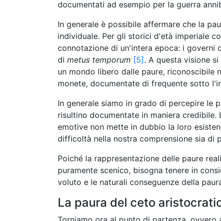
documentati ad esempio per la guerra anni
In generale è possibile affermare che la pau
individuale. Per gli storici d'età imperiale 
connotazione di un'intera epoca: i governi d
di
metus temporum
[5]
. A questa visione s
un mondo libero dalle paure, riconoscibile n
monete, documentate di frequente sotto l'im
In generale siamo in grado di percepire le p
risultino documentate in maniera credibile. 
emotive non mette in dubbio la loro esistenz
difficoltà nella nostra comprensione sia di p
Poiché la rappresentazione delle paure reali 
puramente scenico, bisogna tenere in conside
voluto e le naturali conseguenze della paur
La paura del ceto aristocrati
Torniamo ora al punto di partenza, ovvero a