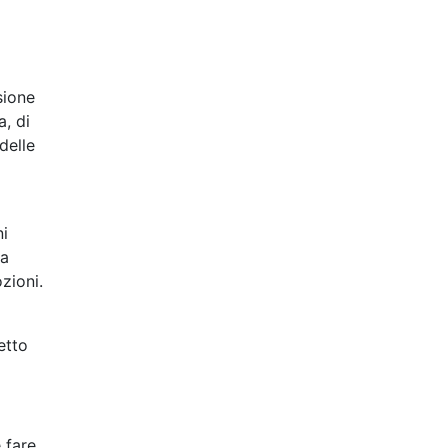
sione
, di
delle
]
ni
ea
zioni.
etto
 fare