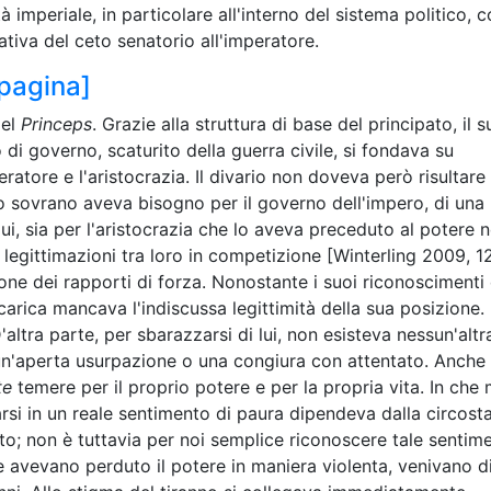
età imperiale, in particolare all'interno del sistema politico,
tiva del ceto senatorio all'imperatore.
 pagina]
del
Princeps
. Grazie alla struttura di base del principato, il s
o di governo, scaturito della guerra civile, si fondava su
ratore e l'aristocrazia. Il divario non doveva però risultare
 sovrano aveva bisogno per il governo dell'impero, di una
lui, sia per l'aristocrazia che lo aveva preceduto al potere n
i legittimazioni tra loro in competizione [Winterling 2009, 1
ne dei rapporti di forza. Nonostante i suoi riconoscimenti 
n carica mancava l'indiscussa legittimità della sua posizione. 
altra parte, per sbarazzarsi di lui, non esisteva nessun'altr
 un'aperta usurpazione o una congiura con attentato. Anche
te
temere per il proprio potere e per la propria vita. In che 
si in un reale sentimento di paura dipendeva dalla circost
o; non è tuttavia per noi semplice riconoscere tale sentim
 avevano perduto il potere in maniera violenta, venivano d