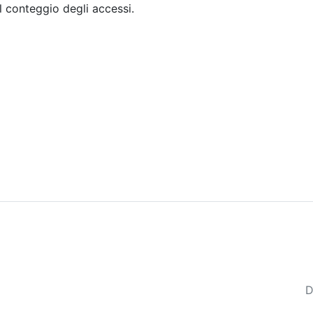
il conteggio degli accessi.
Sommario
Archivio
D