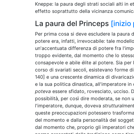
Kneppe: la paura degli strati sociali alti in 
effetto soprattutto della vicinanza comunica
La paura del Princeps
[inizio
Per prima cosa si deve escludere la paura 
potere era, infatti, irrevocabile: tale modell
un'accentuata differenza di potere fra l'impe
troppo evidente, dal momento che lo stesso
consapevole e abile élite al potere. Sia per 
corso di svariati secoli, esistevano forme d
140] e una crescente dinamica di divaricazio
e la sua politica dinastica, all'imperatore i
poteva
essere sfidato, rovesciato, ucciso. D'
possibilità, per così dire moderata, se non
l'imperatore, dunque, doveva
strutturalmen
queste preoccupazioni potessero trasformar
del momento e dalla personalità del soggett
dal momento che, proprio gli imperatori che