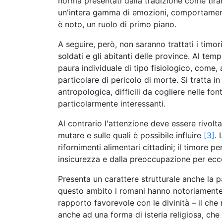
norma presentati dalla tradizione come tira
un'intera gamma di emozioni, comportamenti
è noto, un ruolo di primo piano.
A seguire, però, non saranno trattati i timori
soldati e gli abitanti delle province. Al te
paura individuale di tipo fisiologico, come,
particolare di pericolo di morte. Si tratta i
antropologica, difficili da cogliere nelle fon
particolarmente interessanti.
Al contrario l'attenzione deve essere rivol
mutare e sulle quali è possibile influire
[3]
.
rifornimenti alimentari cittadini; il timore p
insicurezza e dalla preoccupazione per ecce
Presenta un carattere strutturale anche la p
questo ambito i romani hanno notoriamente 
rapporto favorevole con le divinità – il ch
anche ad una forma di isteria religiosa, che 