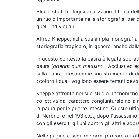
Alcuni studi filologici analizzano il tema d
un ruolo importante nella storiografia, per 
quelli individuali.
Alfred Kneppe, nella sua ampia monografia 
storiografia tragica e, in genere, anche dalla
In questo contesto la paura è legata soprattu
paura (
oderint dum metuant
– Accius) ed eg
sulla paura intesa come uno strumento di d
«coloro i quali vogliono essere temuti dev
Kneppe affronta nel suo studio il fenomeno
collettiva dal carattere congiunturale nell
la paura per le guerre intestine. Queste ult
di Nerone, e nel 193 d.C., dopo l'assassin
con gli eserciti gli uni contro gli altri e sop
Nelle pagine a seguire vorrei provare a tra