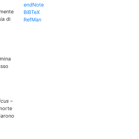
endNote
amente
BiBTeX
ia di
RefMan
emina
asso
icus
–
 morte
iarono