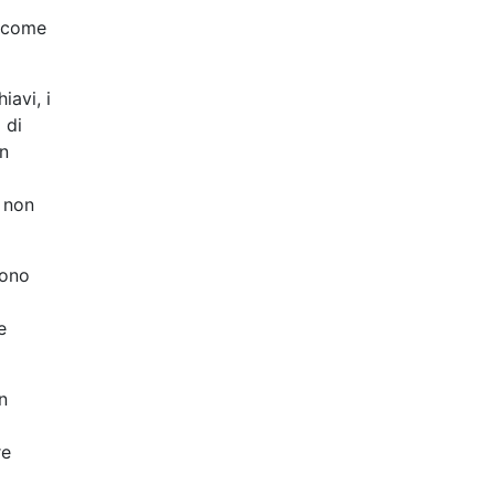
, come
hiavi, i
 di
in
e non
sono
e
n
re