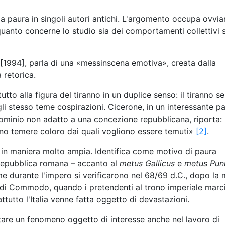
ella paura in singoli autori antichi. L'argomento occupa ovvi
quanto concerne lo studio sia dei comportamenti collettivi s
[1994], parla di una «messinscena emotiva», creata dalla
 retorica.
tto alla figura del tiranno in un duplice senso: il tiranno s
li stesso teme cospirazioni. Cicerone, in un interessante p
ominio non adatto a una concezione repubblicana, riporta:
ono temere coloro dai quali vogliono essere temuti»
[2]
.
 in maniera molto ampia. Identifica come motivo di paura
a repubblica romana – accanto al
metus Gallicus
e
metus Pun
ime durante l'impero si verificarono nel 68/69 d.C., dopo la
io di Commodo, quando i pretendenti al trono imperiale marc
rattutto l'Italia venne fatta oggetto di devastazioni.
ttare un fenomeno oggetto di interesse anche nel lavoro di