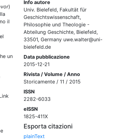
Info autore
avor
)
Univ. Bielefeld, Fakultät für
lla
Geschichtswissenschaft,
no il
Philosophie und Theologie -
Abteilung Geschichte, Bielefeld,
el
33501, Germany uwe.walter@uni-
bielefeld.de
che un
Data pubblicazione
2015-12-21
Rivista / Volume / Anno
n
Storicamente / 11 / 2015
ISSN
Link
2282-6033
eISSN
1825-411X
Esporta citazioni
 e
plainText