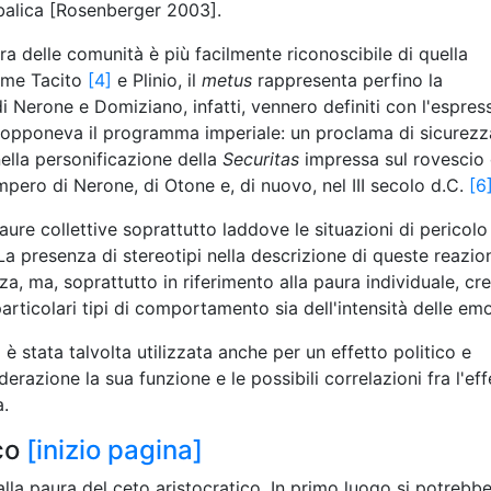
balica [Rosenberger 2003].
ra delle comunità è più facilmente riconoscibile di quella
come Tacito
[4]
e Plinio, il
metus
rappresenta perfino la
i Nerone e Domiziano, infatti, vennero definiti con l'espres
i opponeva il programma imperiale: un proclama di sicurezza
ella personificazione della
Securitas
impressa sul rovescio 
pero di Nerone, di Otone e, di nuovo, nel III secolo d.C.
[6
aure collettive soprattutto laddove le situazioni di pericolo
La presenza di stereotipi nella descrizione di queste reazio
a, ma, soprattutto in riferimento alla paura individuale, cr
articolari tipi di comportamento sia dell'intensità delle emo
è stata talvolta utilizzata anche per un effetto politico e
razione la sua funzione e le possibili correlazioni fra l'eff
a.
co
[inizio pagina]
lla paura del ceto aristocratico. In primo luogo si potrebbe