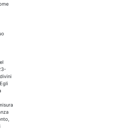
 come
uo
el
23-
divini
Egli
a
misura
anza
ento,
i