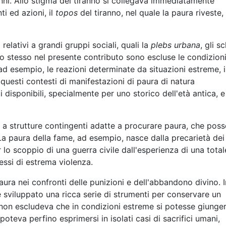
nni. Allo stigma del tiranno si collegava immediatamente
 ed azioni, il
topos
del tiranno, nel quale la paura riveste
 relativi a grandi gruppi sociali, quali la
plebs urbana
, gli sc
mpo stesso nel presente contributo sono escluse le condizioni
 ad esempio, le reazioni determinate da situazioni estreme, 
n questi contesti di manifestazioni di paura di natura
ti disponibili, specialmente per uno storico dell'età antica, 
ta a strutture contingenti adatte a procurare paura, che pos
 La paura della fame, ad esempio, nasce dalla precarietà dei
er lo scoppio di una guerra civile dall'esperienza di una total
ssi di estrema violenza.
aura nei confronti delle punizioni e dell'abbandono divino. I
sviluppato una ricca serie di strumenti per conservare un
e non escludeva che in condizioni estreme si potesse giunge
poteva perfino esprimersi in isolati casi di sacrifici umani,