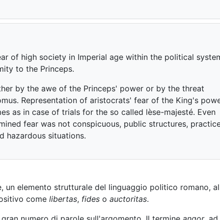
ar of high society in Imperial age within the political syste
ity to the Princeps.
ither by the awe of the Princeps' power or by the threat
omus. Representation of aristocrats' fear of the King's pow
s as in case of trials for the so called lèse-majesté. Even
ined fear was not conspicuous, public structures, practic
d hazardous situations.
, un elemento strutturale del linguaggio politico romano, al
 positivo come
libertas
,
fides
o
auctoritas
.
 gran numero di parole sull'argomento. Il termine
angor
, ad