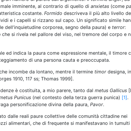
male imminente, al contrario di quello di
anxietas
(come
p
atteristica costante.
Formido
descriveva il più alto livello de
idi e i capelli si rizzano sul capo. Un significato simile han
e dell'inquietudine corporea, segno della paura) e
terror
:
che si rivela nel pallore del viso, nel tremore del corpo e n
le ed indica la paura come espressione mentale, il timore 
tteggiamento di una persona cauta e preoccupata.
 che incombe da lontano, mentre il termine
timor
designa, i
orges 1910, 117 ss; Thomas 1999].
denze è costituita, a mio parere, tanto dal
metus Gallicus
[
metus Punicus
(nel contesto della terza guerra punica)
[1]
.
vaga personificazione divina della paura,
Pavor
.
o dalle reali paure collettive delle comunità cittadine nei
ezzi alimentari, che di frequente si manifestavano in tumulti