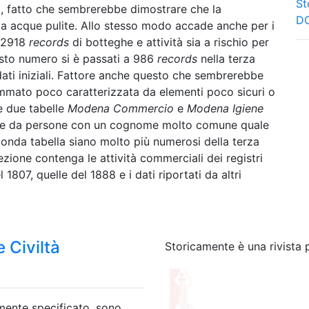
St
), fatto che sembrerebbe dimostrare che la
DO
 acque pulite. Allo stesso modo accade anche per i
n 2918
records
di botteghe e attività sia a rischio per
uesto numero si è passati a 986
records
nella terza
 dati iniziali. Fattore anche questo che sembrerebbe
mmato poco caratterizzata da elementi poco sicuri o
le due tabelle
Modena Commercio
e
Modena Igiene
tite da persone con un cognome molto comune quale
econda tabella siano molto più numerosi della terza
zione contenga le attività commerciali dei registri
807, quelle del 1888 e i dati riportati da altri
 Civiltà
Storicamente è una rivista 
amente specificato, sono