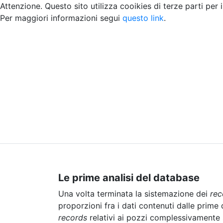
Attenzione. Questo sito utilizza cooikies di terze parti per 
Per maggiori informazioni segui
questo link
.
Home
Chi siamo
Contatti
Peer review
Le prime analisi del database
Una volta terminata la sistemazione dei
rec
proporzioni fra i dati contenuti dalle prime d
records
relativi ai pozzi complessivamente