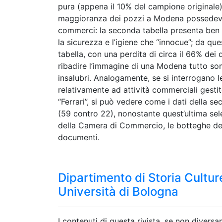
pura (appena il 10% del campione originale
maggioranza dei pozzi a Modena possedeva
commerci: la seconda tabella presenta be
la sicurezza e l’igiene che “innocue”; da q
tabella, con una perdita di circa il 66% dei
ribadire l’immagine di una Modena tutto so
insalubri. Analogamente, se si interrogano 
relativamente ad attività commerciali ges
“Ferrari”, si può vedere come i dati della s
(59 contro 22), nonostante quest’ultima sele
della Camera di Commercio, le botteghe del 1
documenti.
Dipartimento di Storia Culture
Università di Bologna
I contenuti di questa rivista, se non divers