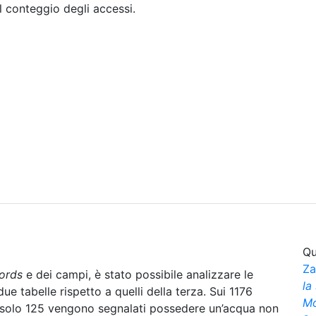
il conteggio degli accessi.
Sommario
Archivio
Qu
Za
ords
e dei campi, è stato possibile analizzare le
la
ue tabelle rispetto a quelli della terza. Sui 1176
Mo
 solo 125 vengono segnalati possedere un’acqua non