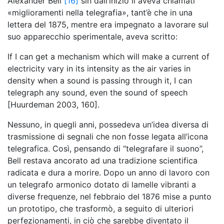
Alexander Bell
[16]
sin dall’inizio li aveva chiamati
«miglioramenti nella telegrafia», tant’è che in una
lettera del 1875, mentre era impegnato a lavorare sul
suo apparecchio sperimentale, aveva scritto:
If I can get a mechanism which will make a current of
electricity vary in its intensity as the air varies in
density when a sound is passing through it, I can
telegraph any sound, even the sound of speech
[Huurdeman 2003, 160].
Nessuno, in quegli anni, possedeva un’idea diversa di
trasmissione di segnali che non fosse legata all’icona
telegrafica. Così, pensando di “telegrafare il suono”,
Bell restava ancorato ad una tradizione scientifica
radicata e dura a morire. Dopo un anno di lavoro con
un telegrafo armonico dotato di lamelle vibranti a
diverse frequenze, nel febbraio del 1876 mise a punto
un prototipo, che trasformò, a seguito di ulteriori
perfezionamenti, in ciò
che sarebbe diventato il