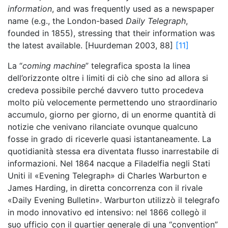
information
, and was frequently used as a newspaper
name (e.g., the London-based
Daily Telegraph
,
founded in 1855), stressing that their information was
the latest available. [Huurdeman 2003, 88]
[11]
La “
coming machine
” telegrafica sposta la linea
dell’orizzonte oltre i limiti di ciò che sino ad allora si
credeva possibile perché davvero tutto procedeva
molto più velocemente permettendo uno straordinario
accumulo, giorno per giorno, di un enorme quantità di
notizie che venivano rilanciate ovunque qualcuno
fosse in grado di riceverle quasi istantaneamente. La
quotidianità stessa era diventata flusso inarrestabile di
informazioni. Nel 1864 nacque a Filadelfia negli Stati
Uniti il «Evening Telegraph» di Charles Warburton e
James Harding, in diretta concorrenza con il rivale
«Daily Evening Bulletin». Warburton utilizzò il telegrafo
in modo innovativo ed intensivo: nel 1866 collegò il
suo ufficio con il quartier generale di una “convention”