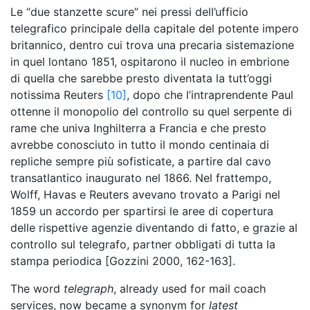
Le “due stanzette scure” nei pressi dell’ufficio
telegrafico principale della capitale del potente impero
britannico, dentro cui trova una precaria sistemazione
in quel lontano 1851, ospitarono il nucleo in embrione
di quella che sarebbe presto diventata la tutt’oggi
notissima Reuters
[10]
, dopo che l’intraprendente Paul
ottenne il monopolio del controllo su quel serpente di
rame che univa Inghilterra a Francia e che presto
avrebbe conosciuto in tutto il mondo centinaia di
repliche sempre più sofisticate, a partire dal cavo
transatlantico inaugurato nel 1866. Nel frattempo,
Wolff, Havas e Reuters avevano trovato a Parigi nel
1859 un accordo per spartirsi le aree di copertura
delle rispettive agenzie diventando di fatto, e grazie al
controllo sul telegrafo, partner obbligati di tutta la
stampa periodica [Gozzini 2000, 162-163].
The word
telegraph
, already used for mail coach
services, now became a synonym for
latest