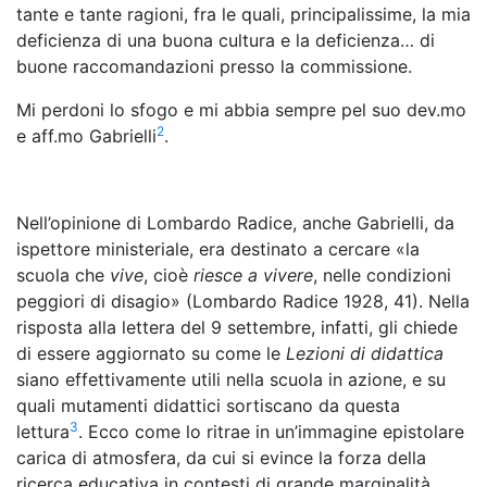
tante e tante ragioni, fra le quali, principalissime, la mia
deficienza di una buona cultura e la deficienza… di
buone raccomandazioni presso la commissione.
Mi perdoni lo sfogo e mi abbia sempre pel suo dev.mo
2
e aff.mo Gabrielli
.
Nell’opinione di Lombardo Radice, anche Gabrielli, da
ispettore ministeriale, era destinato a cercare «la
scuola che
vive
, cioè
riesce a vivere
, nelle condizioni
peggiori di disagio» (Lombardo Radice 1928, 41). Nella
risposta alla lettera del 9 settembre, infatti, gli chiede
di essere aggiornato su come le
Lezioni di didattica
siano effettivamente utili nella scuola in azione, e su
quali mutamenti didattici sortiscano da questa
3
lettura
. Ecco come lo ritrae in un’immagine epistolare
carica di atmosfera, da cui si evince la forza della
ricerca educativa in contesti di grande marginalità