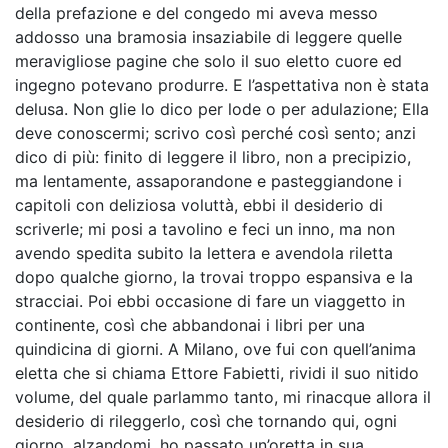
della prefazione e del congedo mi aveva messo
addosso una bramosia insaziabile di leggere quelle
meravigliose pagine che solo il suo eletto cuore ed
ingegno potevano produrre. E l’aspettativa non è stata
delusa. Non glie lo dico per lode o per adulazione; Ella
deve conoscermi; scrivo così perché così sento; anzi
dico di più: finito di leggere il libro, non a precipizio,
ma lentamente, assaporandone e pasteggiandone i
capitoli con deliziosa voluttà, ebbi il desiderio di
scriverle; mi posi a tavolino e feci un inno, ma non
avendo spedita subito la lettera e avendola riletta
dopo qualche giorno, la trovai troppo espansiva e la
stracciai. Poi ebbi occasione di fare un viaggetto in
continente, così che abbandonai i libri per una
quindicina di giorni. A Milano, ove fui con quell’anima
eletta che si chiama Ettore Fabietti, rividi il suo nitido
volume, del quale parlammo tanto, mi rinacque allora il
desiderio di rileggerlo, così che tornando qui, ogni
giorno, alzandomi, ho passato un’oretta in sua