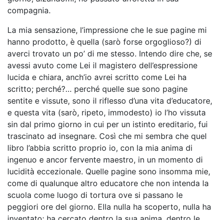
compagnia.
La mia sensazione, l’impressione che le sue pagine mi
hanno prodotto, è quella (sarò forse orgoglioso?) di
averci trovato un po’ di me stesso. Intendo dire che, se
avessi avuto come Lei il magistero dell’espressione
lucida e chiara, anch’io avrei scritto come Lei ha
scritto; perché?… perché quelle sue sono pagine
sentite e vissute, sono il riflesso d’una vita d’educatore,
e questa vita (sarò, ripeto, immodesto) io l’ho vissuta
sin dal primo giorno in cui per un istinto ereditario, fui
trascinato ad insegnare. Così che mi sembra che quel
libro l’abbia scritto proprio io, con la mia anima di
ingenuo e ancor fervente maestro, in un momento di
lucidità eccezionale. Quelle pagine sono insomma mie,
come di qualunque altro educatore che non intenda la
scuola come luogo di tortura ove si passano le
peggiori ore del giorno. Ella nulla ha scoperto, nulla ha
inventato: ha cercato dentro la sua anima, dentro le