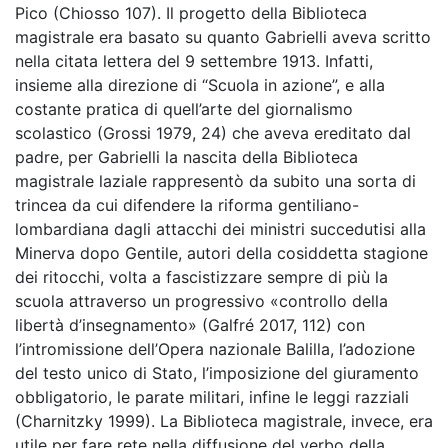
Pico (Chiosso 107). Il progetto della Biblioteca
magistrale era basato su quanto Gabrielli aveva scritto
nella citata lettera del 9 settembre 1913. Infatti,
insieme alla direzione di “Scuola in azione”, e alla
costante pratica di quell’arte del giornalismo
scolastico (Grossi 1979, 24) che aveva ereditato dal
padre, per Gabrielli la nascita della Biblioteca
magistrale laziale rappresentò da subito una sorta di
trincea da cui difendere la riforma gentiliano-
lombardiana dagli attacchi dei ministri succedutisi alla
Minerva dopo Gentile, autori della cosiddetta stagione
dei ritocchi, volta a fascistizzare sempre di più la
scuola attraverso un progressivo «controllo della
libertà d’insegnamento» (Galfré 2017, 112) con
l’intromissione dell’Opera nazionale Balilla, l’adozione
del testo unico di Stato, l’imposizione del giuramento
obbligatorio, le parate militari, infine le leggi razziali
(Charnitzky 1999). La Biblioteca magistrale, invece, era
utile per fare rete nella diffusione del verbo della