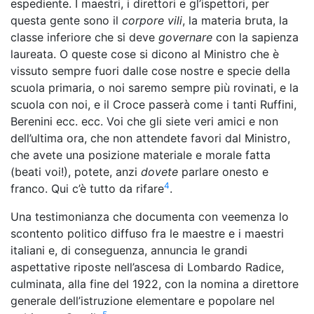
espediente. I maestri, i direttori e gl’ispettori, per
questa gente sono il
corpore vili
, la materia bruta, la
classe inferiore che si deve
governare
con la sapienza
laureata. O queste cose si dicono al Ministro che è
vissuto sempre fuori dalle cose nostre e specie della
scuola primaria, o noi saremo sempre più rovinati, e la
scuola con noi, e il Croce passerà come i tanti Ruffini,
Berenini ecc. ecc. Voi che gli siete veri amici e non
dell’ultima ora, che non attendete favori dal Ministro,
che avete una posizione materiale e morale fatta
(beati voi!), potete, anzi
dovete
parlare onesto e
4
franco. Qui c’è tutto da rifare
.
Una testimonianza che documenta con veemenza lo
scontento politico diffuso fra le maestre e i maestri
italiani e, di conseguenza, annuncia le grandi
aspettative riposte nell’ascesa di Lombardo Radice,
culminata, alla fine del 1922, con la nomina a direttore
generale dell’istruzione elementare e popolare nel