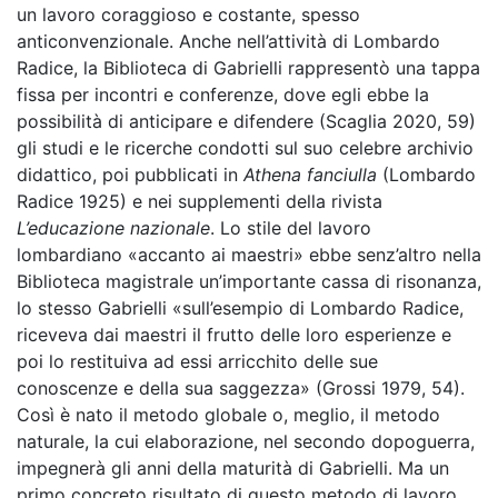
un lavoro coraggioso e costante, spesso
anticonvenzionale. Anche nell’attività di Lombardo
Radice, la Biblioteca di Gabrielli rappresentò una tappa
fissa per incontri e conferenze, dove egli ebbe la
possibilità di anticipare e difendere (Scaglia 2020, 59)
gli studi e le ricerche condotti sul suo celebre archivio
didattico, poi pubblicati in
Athena fanciulla
(Lombardo
Radice 1925) e nei supplementi della rivista
L’educazione nazionale
. Lo stile del lavoro
lombardiano «accanto ai maestri» ebbe senz’altro nella
Biblioteca magistrale un’importante cassa di risonanza,
lo stesso Gabrielli «sull’esempio di Lombardo Radice,
riceveva dai maestri il frutto delle loro esperienze e
poi lo restituiva ad essi arricchito delle sue
conoscenze e della sua saggezza» (Grossi 1979, 54).
Così è nato il metodo globale o, meglio, il metodo
naturale, la cui elaborazione, nel secondo dopoguerra,
impegnerà gli anni della maturità di Gabrielli. Ma un
primo concreto risultato di questo metodo di lavoro