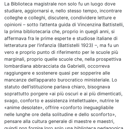
La Biblioteca magistrale non solo fu un luogo dove
studiare, aggiornarsi e, nello stesso tempo, incontrare
colleghe e colleghi, discutere, condividere letture e
opinioni – sotto l’attenta guida di Vincenzina Battistelli,
la prima bibliotecaria che, proprio in quegli anni, si
affermava fra le prime esperte e studiose italiane di
letteratura per l’infanzia (Battistelli 1923) –, ma fu un
vero e proprio punto di riferimento per le scuole più
marginali, proprio quelle scuole che, nella prospettiva
lombardiana abbracciata da Gabrielli, occorreva
raggiungere e sostenere quasi per sopperire alle
mancanze dell’apparato burocratico ministeriale. Lo
statuto dell’istituzione parlava chiaro, bisognava
soprattutto porgere «ai più oscuri e ai più dimenticati,
svago, conforto e assistenza intellettuale», nutrire le
«anime desolate», offrire «conforto ineguagliabile
nelle lunghe ore della solitudine e dello sconforto»,
pensare alla cultura generale di maestre e maestri,
quindi non fornire loro solo una biblioteca pedagogica