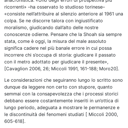
anacronistica. «Uno degli errori di prospettiva più
ricorrenti» –ha osservato lo studioso torinese–
«consiste nell’attribuire al silenzio anteriore al 1961 una
colpa. Se ne discorre talora con ingiustificato
moralismo, giudicando dall’alto delle nostre
conoscenze odierne. Pensare che la Shoah sia sempre
stata, come è oggi, la misura del male assoluto
significa cadere nel più banale errore in cui possa
incorrere chi s’occupa di storia: giudicare il passato
con il metro adottato per giudicare il presente»,
[Cavaglion 2006, 26; Miccoli 1991, 161-188; Moro20].
Le considerazioni che seguiranno lungo lo scritto sono
dunque da leggere non certo con stupore, quanto
semmai con la consapevolezza che i processi storici
debbano essere costantemente inseriti in un’ottica di
lungo periodo, adeguata a mostrare le permanenze e
le discontinuità dei fenomeni studiati [ Miccoli 2000,
605-618].