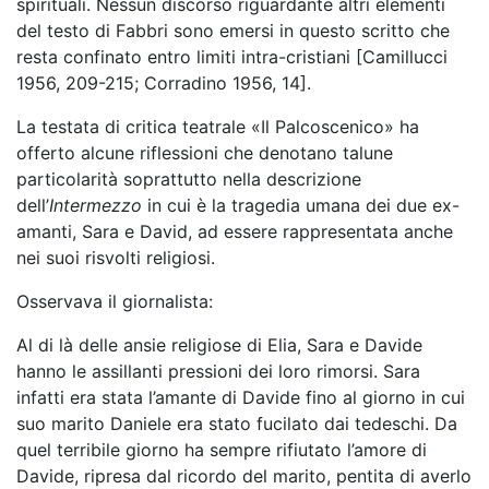
spirituali. Nessun discorso riguardante altri elementi
del testo di Fabbri sono emersi in questo scritto che
resta confinato entro limiti intra-cristiani [Camillucci
1956, 209-215; Corradino 1956, 14].
La testata di critica teatrale «Il Palcoscenico» ha
offerto alcune riflessioni che denotano talune
particolarità soprattutto nella descrizione
dell’
Intermezzo
in cui è la tragedia umana dei due ex-
amanti, Sara e David, ad essere rappresentata anche
nei suoi risvolti religiosi.
Osservava il giornalista:
Al di là delle ansie religiose di Elia, Sara e Davide
hanno le assillanti pressioni dei loro rimorsi. Sara
infatti era stata l’amante di Davide fino al giorno in cui
suo marito Daniele era stato fucilato dai tedeschi. Da
quel terribile giorno ha sempre rifiutato l’amore di
Davide, ripresa dal ricordo del marito, pentita di averlo