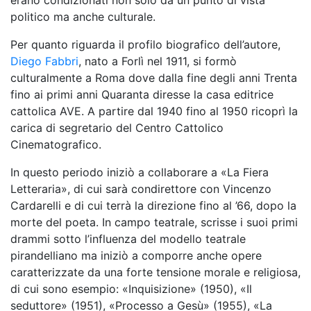
erano condizionati non solo da un punto di vista
politico ma anche culturale.
Per quanto riguarda il profilo biografico dell’autore,
Diego Fabbri
, nato a Forlì nel 1911, si formò
culturalmente a Roma dove dalla fine degli anni Trenta
fino ai primi anni Quaranta diresse la casa editrice
cattolica AVE. A partire dal 1940 fino al 1950 ricoprì la
carica di segretario del Centro Cattolico
Cinematografico.
In questo periodo iniziò a collaborare a «La Fiera
Letteraria», di cui sarà condirettore con Vincenzo
Cardarelli e di cui terrà la direzione fino al ’66, dopo la
morte del poeta. In campo teatrale, scrisse i suoi primi
drammi sotto l’influenza del modello teatrale
pirandelliano ma iniziò a comporre anche opere
caratterizzate da una forte tensione morale e religiosa,
di cui sono esempio: «Inquisizione» (1950), «Il
seduttore» (1951), «Processo a Gesù» (1955), «La