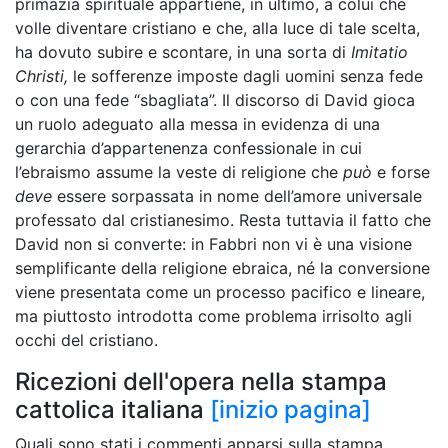
primazia spirituale appartiene, in ultimo, a colui che
volle diventare cristiano e che, alla luce di tale scelta,
ha dovuto subire e scontare, in una sorta di
Imitatio
Christi,
le sofferenze imposte dagli uomini senza fede
o con una fede “sbagliata”. Il discorso di David gioca
un ruolo adeguato alla messa in evidenza di una
gerarchia d’appartenenza confessionale in cui
l’ebraismo assume la veste di religione che
può
e forse
deve
essere sorpassata in nome dell’amore universale
professato dal cristianesimo. Resta tuttavia il fatto che
David non si converte: in Fabbri non vi è una visione
semplificante della religione ebraica, né la conversione
viene presentata come un processo pacifico e lineare,
ma piuttosto introdotta come problema irrisolto agli
occhi del cristiano.
Ricezioni dell'opera nella stampa
cattolica italiana
[inizio pagina]
Quali sono stati i commenti apparsi sulla stampa