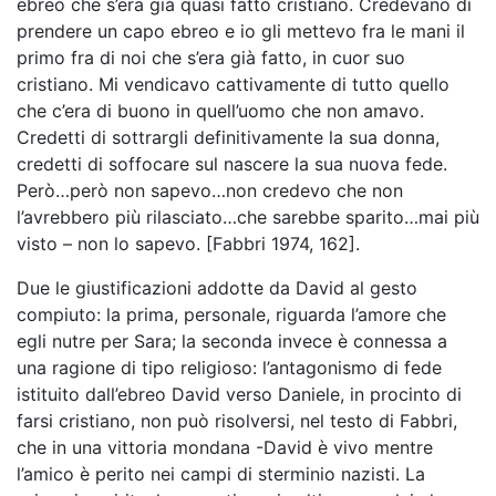
ebreo che s’era già quasi fatto cristiano. Credevano di
prendere un capo ebreo e io gli mettevo fra le mani il
primo fra di noi che s’era già fatto, in cuor suo
cristiano. Mi vendicavo cattivamente di tutto quello
che c’era di buono in quell’uomo che non amavo.
Credetti di sottrargli definitivamente la sua donna,
credetti di soffocare sul nascere la sua nuova fede.
Però…però non sapevo…non credevo che non
l’avrebbero più rilasciato…che sarebbe sparito…mai più
visto – non lo sapevo. [Fabbri 1974, 162].
Due le giustificazioni addotte da David al gesto
compiuto: la prima, personale, riguarda l’amore che
egli nutre per Sara; la seconda invece è connessa a
una ragione di tipo religioso: l’antagonismo di fede
istituito dall’ebreo David verso Daniele, in procinto di
farsi cristiano, non può risolversi, nel testo di Fabbri,
che in una vittoria mondana -David è vivo mentre
l’amico è perito nei campi di sterminio nazisti. La