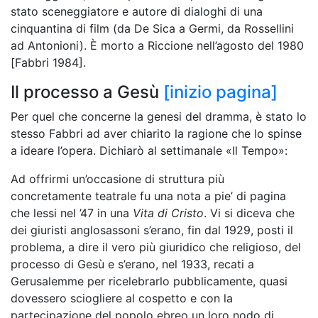
stato sceneggiatore e autore di dialoghi di una
cinquantina di film (da De Sica a Germi, da Rossellini
ad Antonioni). È morto a Riccione nell’agosto del 1980
[Fabbri 1984].
Il processo a Gesù
[inizio pagina]
Per quel che concerne la genesi del dramma, è stato lo
stesso Fabbri ad aver chiarito la ragione che lo spinse
a ideare l’opera. Dichiarò al settimanale «Il Tempo»:
Ad offrirmi un’occasione di struttura più
concretamente teatrale fu una nota a pie’ di pagina
che lessi nel ’47 in una
Vita di Cristo
. Vi si diceva che
dei giuristi anglosassoni s’erano, fin dal 1929, posti il
problema, a dire il vero più giuridico che religioso, del
processo di Gesù e s’erano, nel 1933, recati a
Gerusalemme per ricelebrarlo pubblicamente, quasi
dovessero sciogliere al cospetto e con la
partecipazione del popolo ebreo un loro nodo di