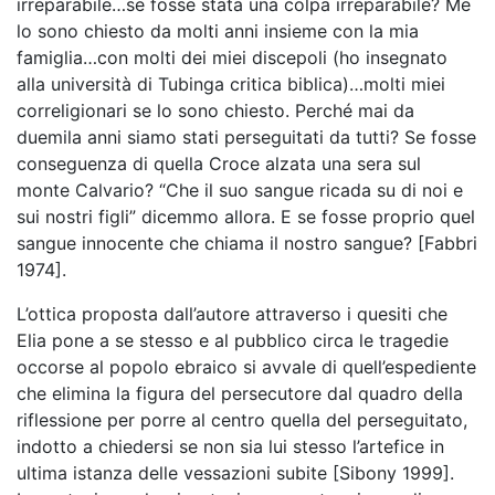
irreparabile…se fosse stata una colpa irreparabile? Me
lo sono chiesto da molti anni insieme con la mia
famiglia…con molti dei miei discepoli (ho insegnato
alla università di Tubinga critica biblica)…molti miei
correligionari se lo sono chiesto. Perché mai da
duemila anni siamo stati perseguitati da tutti? Se fosse
conseguenza di quella Croce alzata una sera sul
monte Calvario? “Che il suo sangue ricada su di noi e
sui nostri figli” dicemmo allora. E se fosse proprio quel
sangue innocente che chiama il nostro sangue? [Fabbri
1974].
L’ottica proposta dall’autore attraverso i quesiti che
Elia pone a se stesso e al pubblico circa le tragedie
occorse al popolo ebraico si avvale di quell’espediente
che elimina la figura del persecutore dal quadro della
riflessione per porre al centro quella del perseguitato,
indotto a chiedersi se non sia lui stesso l’artefice in
ultima istanza delle vessazioni subite [Sibony 1999].