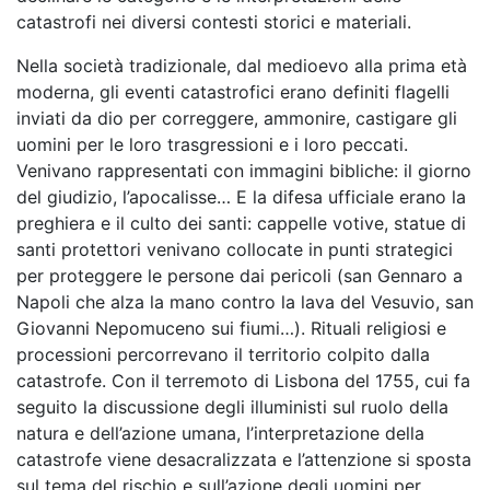
catastrofi nei diversi contesti storici e materiali.
Nella società tradizionale, dal medioevo alla prima età
moderna, gli eventi catastrofici erano definiti flagelli
inviati da dio per correggere, ammonire, castigare gli
uomini per le loro trasgressioni e i loro peccati.
Venivano rappresentati con immagini bibliche: il giorno
del giudizio, l’apocalisse… E la difesa ufficiale erano la
preghiera e il culto dei santi: cappelle votive, statue di
santi protettori venivano collocate in punti strategici
per proteggere le persone dai pericoli (san Gennaro a
Napoli che alza la mano contro la lava del Vesuvio, san
Giovanni Nepomuceno sui fiumi…). Rituali religiosi e
processioni percorrevano il territorio colpito dalla
catastrofe. Con il terremoto di Lisbona del 1755, cui fa
seguito la discussione degli illuministi sul ruolo della
natura e dell’azione umana, l’interpretazione della
catastrofe viene desacralizzata e l’attenzione si sposta
sul tema del rischio e sull’azione degli uomini per