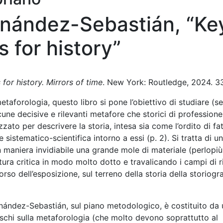
rnández-Sebastián, “Ke
 for history”
or history. Mirrors of time
. New York: Routledge, 2024. 3
etaforologia, questo libro si pone l’obiettivo di studiare (s
lcune decisive e rilevanti metafore che storici di profession
lizzato per descrivere la storia, intesa sia come l’ordito di fa
sistematico-scientifica intorno a essi (p. 2). Si tratta di un
maniera invidiabile una grande mole di materiale (perlopiù 
tura critica in modo molto dotto e travalicando i campi di r
rso dell’esposizione, sul terreno della storia della storiogra
ernández-Sebastián, sul piano metodologico, è costituito da
teschi sulla metaforologia (che molto devono soprattutto al