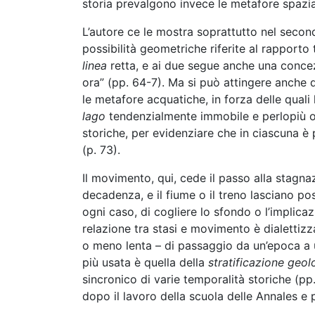
storia prevalgono invece le metafore spaziali
L’autore ce le mostra soprattutto nel secondo
possibilità geometriche riferite al rapporto
linea
retta, e ai due segue anche una conc
ora” (pp. 64-7). Ma si può attingere anche 
le metafore acquatiche, in forza delle quali 
lago
tendenzialmente immobile e perlopiù os
storiche, per evidenziare che in ciascuna è
(p. 73).
Il movimento, qui, cede il passo alla stagnazio
decadenza, e il fiume o il treno lasciano po
ogni caso, di cogliere lo sfondo o l’implic
relazione tra stasi e movimento è dialettizz
o meno lenta – di passaggio da un’epoca a u
più usata è quella della
stratificazione geol
sincronico di varie temporalità storiche (p
dopo il lavoro della scuola delle Annales e p