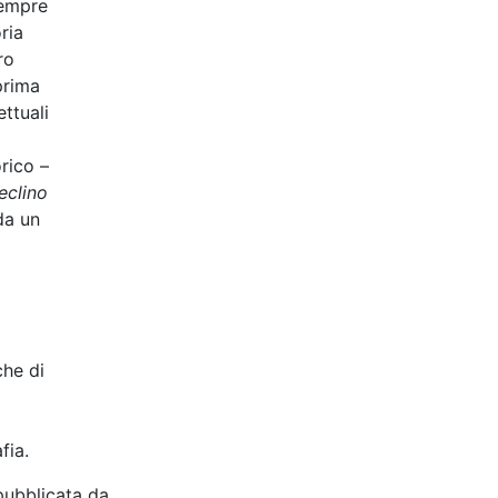
sempre
ria
ro
prima
ttuali
rico –
eclino
da un
che di
fia.
pubblicata da