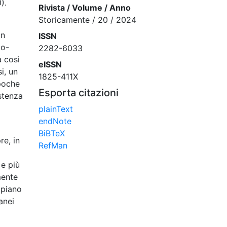
).
Rivista / Volume / Anno
Storicamente / 20 / 2024
in
ISSN
po-
2282-6033
a così
eISSN
i, un
1825-411X
epoche
Esporta citazioni
stenza
plainText
endNote
BiBTeX
re, in
RefMan
 e più
mente
 piano
anei