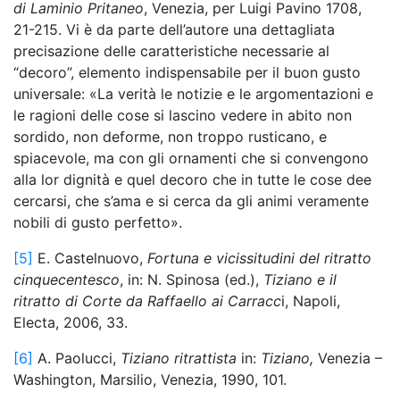
di Laminio Pritaneo
, Venezia, per Luigi Pavino 1708,
21-215. Vi è da parte dell’autore una dettagliata
precisazione delle caratteristiche necessarie al
“decoro”, elemento indispensabile per il buon gusto
universale: «La verità le notizie e le argomentazioni e
le ragioni delle cose si lascino vedere in abito non
sordido, non deforme, non troppo rusticano, e
spiacevole, ma con gli ornamenti che si convengono
alla lor dignità e quel decoro che in tutte le cose dee
cercarsi, che s’ama e si cerca da gli animi veramente
nobili di gusto perfetto».
[5]
E. Castelnuovo,
Fortuna e vicissitudini del ritratto
cinquecentesco
, in: N. Spinosa (ed.),
Tiziano e il
ritratto di Corte da Raffaello ai Carracc
i, Napoli,
Electa, 2006, 33.
[6]
A. Paolucci,
Tiziano ritrattista
in:
Tiziano,
Venezia –
Washington, Marsilio, Venezia, 1990, 101.