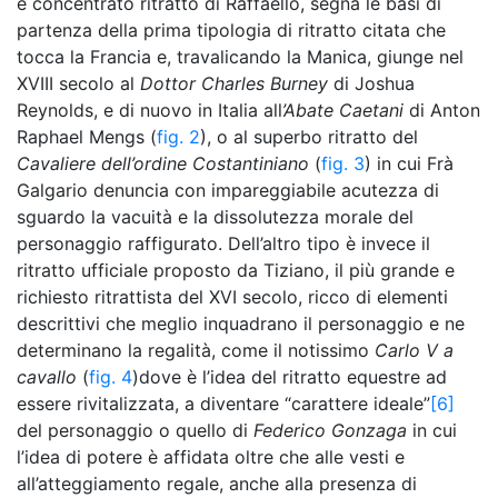
e concentrato ritratto di Raffaello, segna le basi di
partenza della prima tipologia di ritratto citata che
tocca la Francia e, travalicando la Manica, giunge nel
XVIII secolo al
Dottor Charles Burney
di Joshua
Reynolds, e di nuovo in Italia all
’Abate Caetani
di Anton
Raphael Mengs (
fig. 2
), o al superbo ritratto del
Cavaliere dell’ordine Costantiniano
(
fig. 3
) in cui Frà
Galgario denuncia con impareggiabile acutezza di
sguardo la vacuità e la dissolutezza morale del
personaggio raffigurato. Dell’altro tipo è invece il
ritratto ufficiale proposto da Tiziano, il più grande e
richiesto ritrattista del XVI secolo, ricco di elementi
descrittivi che meglio inquadrano il personaggio e ne
determinano la regalità, come il notissimo
Carlo V a
cavallo
(
fig. 4
)dove è l’idea del ritratto equestre ad
essere rivitalizzata, a diventare “carattere ideale”
[6]
del personaggio o quello di
Federico Gonzaga
in cui
l’idea di potere è affidata oltre che alle vesti e
all’atteggiamento regale, anche alla presenza di