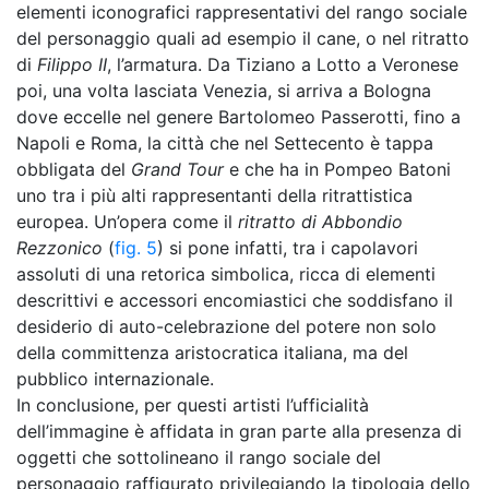
elementi iconografici rappresentativi del rango sociale
del personaggio quali ad esempio il cane, o nel ritratto
di
Filippo II
, l’armatura. Da Tiziano a Lotto a Veronese
poi, una volta lasciata Venezia, si arriva a Bologna
dove eccelle nel genere Bartolomeo Passerotti, fino a
Napoli e Roma, la città che nel Settecento è tappa
obbligata del
Grand Tour
e che ha in Pompeo Batoni
uno tra i più alti rappresentanti della ritrattistica
europea. Un’opera come il
ritratto di Abbondio
Rezzonico
(
fig. 5
) si pone infatti, tra i capolavori
assoluti di una retorica simbolica, ricca di elementi
descrittivi e accessori encomiastici che soddisfano il
desiderio di auto-celebrazione del potere non solo
della committenza aristocratica italiana, ma del
pubblico internazionale.
In conclusione, per questi artisti l’ufficialità
dell’immagine è affidata in gran parte alla presenza di
oggetti che sottolineano il rango sociale del
personaggio raffigurato privilegiando la tipologia dello