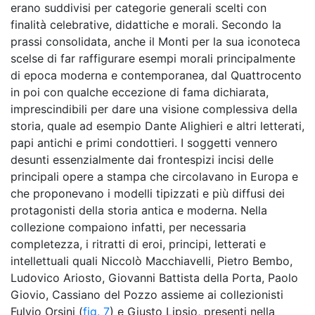
erano suddivisi per categorie generali scelti con
finalità celebrative, didattiche e morali. Secondo la
prassi consolidata, anche il Monti per la sua iconoteca
scelse di far raffigurare esempi morali principalmente
di epoca moderna e contemporanea, dal Quattrocento
in poi con qualche eccezione di fama dichiarata,
imprescindibili per dare una visione complessiva della
storia, quale ad esempio Dante Alighieri e altri letterati,
papi antichi e primi condottieri. I soggetti vennero
desunti essenzialmente dai frontespizi incisi delle
principali opere a stampa che circolavano in Europa e
che proponevano i modelli tipizzati e più diffusi dei
protagonisti della storia antica e moderna. Nella
collezione compaiono infatti, per necessaria
completezza, i ritratti di eroi, principi, letterati e
intellettuali quali Niccolò Macchiavelli, Pietro Bembo,
Ludovico Ariosto, Giovanni Battista della Porta, Paolo
Giovio, Cassiano del Pozzo assieme ai collezionisti
Fulvio Orsini (
fig. 7
) e Giusto Lipsio, presenti nella