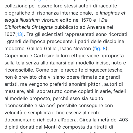
collezione per essere loro stessi autori di raccolte
biografiche di risonanza internazionale, le
Imagines et
elogia illustrium virorum
edito nel 1570 e il
De
Bibliothecis Sintagma
pubblicato ad Anversa nel
1607
[13]
. Tra gli scienziati rappresentati sono ricordati
i grandi dell’epoca precedente, i padri delle discipline
moderne, Galileo Galilei, Isaac Newton (
fig. 8
),
Copernico e Cartesio: la loro effigie viene riproposta
sulla tela senza allontanarsi dal modello inciso, noto e
riconoscibile. Come per le raccolte cinquecentesche,
non è previsto che vi siano opere firmate da grandi
artisti, ma vengono preferiti anonimi pittori, autori di
mestiere, abili soprattutto come copisti in serie, fedeli
al modello proposto, perché esso sia subito
riconoscibile e sia così possibile conseguire con
velocità e semplicità il fine essenzialmente
documentario richiesto all’opera. Circa la metà dei 403
dipinti donati dal Monti è composta da ritratti di