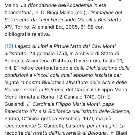
Maino,
La rifondazione dell’Accademia in età
benedettina
, in: D. Biagi Maino (ed.),
L’immagine del
Settecento da Luigi Ferdinando Marsili a Benedetto
XIV
, Torino, Allemandi Ed., 2005, 81-98 con
bibliografia relativa.
[12]
Legato di Libri e Pitture fatto dal Cav. Monti
all’Istituto
, 24 gennaio 1754, in Archivio di Stato di
Bologna, Assunteria d’Istituto, Diversorum, busta 21,
n.4. E’ inoltre contenuta copia della
Dichiarazione delle
condizioni e vincoli colli quali abbiamo lasciata per
legato la nostra Biblioteca all’Istituto delle Arti e delle
Scienze eretto in Bologna
, del Cardinale Filippo Maria
Monti firmata a Roma il 2 Gennaio 1749. Cfr: E.
Gualandi,
Il Cardinale Filippo Maria Monti, papa
Benedetto XIV e la Biblioteca dell’Istituto delle Scienze
,
Parma, Officina grafica Fresching, 1921, ma più
recentemente G. Gandolfi,
La storia per immagini. La
raccolta dei ritratti dell’Università di Bologna
, in: Biagi