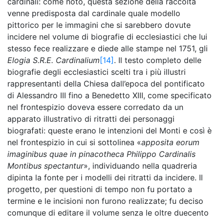
cardinali: come noto, questa sezione della raccolta
venne predisposta dal cardinale quale modello
pittorico per le immagini che si sarebbero dovute
incidere nel volume di biografie di ecclesiastici che lui
stesso fece realizzare e diede alle stampe nel 1751, gli
Elogia S.R.E. Cardinalium
[14]
. Il testo completo delle
biografie degli ecclesiastici scelti tra i più illustri
rappresentanti della Chiesa dall’epoca del pontificato
di Alessandro III fino a Benedetto XIII, come specificato
nel frontespizio doveva essere corredato da un
apparato illustrativo di ritratti dei personaggi
biografati: queste erano le intenzioni del Monti e così è
nel frontespizio in cui si sottolinea «
apposita eorum
imaginibus quae in pinacotheca Philippo Cardinalis
Montibus spectantur
», individuando nella quadreria
dipinta la fonte per i modelli dei ritratti da incidere. Il
progetto, per questioni di tempo non fu portato a
termine e le incisioni non furono realizzate; fu deciso
comunque di editare il volume senza le oltre duecento