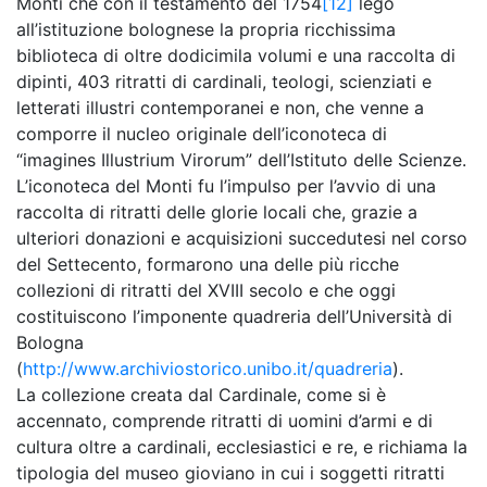
Monti che con il testamento del 1754
[12]
legò
all’istituzione bolognese la propria ricchissima
biblioteca di oltre dodicimila volumi e una raccolta di
dipinti, 403 ritratti di cardinali, teologi, scienziati e
letterati illustri contemporanei e non, che venne a
comporre il nucleo originale dell’iconoteca di
“imagines Illustrium Virorum” dell’Istituto delle Scienze.
L’iconoteca del Monti fu l’impulso per l’avvio di una
raccolta di ritratti delle glorie locali che, grazie a
ulteriori donazioni e acquisizioni succedutesi nel corso
del Settecento, formarono una delle più ricche
collezioni di ritratti del XVIII secolo e che oggi
costituiscono l’imponente quadreria dell’Università di
Bologna
(
http://www.archiviostorico.unibo.it/quadreria
).
La collezione creata dal Cardinale, come si è
accennato, comprende ritratti di uomini d’armi e di
cultura oltre a cardinali, ecclesiastici e re, e richiama la
tipologia del museo gioviano in cui i soggetti ritratti