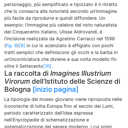
personaggio, più semplificato e tipizzato è il ritratto
che lo consacra alla notorietà secondo un’immagine
più facile da riprodurre e quindi diffondere. Un
esempio: l’immagine più celebre del noto naturalista
del Cinquecento italiano, Ulisse Aldrovandi, è
l’incisione realizzata da Agostino Carracci nel 1596
(
fig. 6
)
[9]
in cui lo scienziato è effigiato con pochi
tratti semplici che definiscono gli occhi e la barba in
un’incorniciatura che diviene a sua volta modello fin
oltre il Settecento
[10]
.
La raccolta di
Imagines Illustrium
Virorum
dell’Istituto delle Scienze di
Bologna
[inizio pagina]
La tipologia del museo gioviano viene riproposta nelle
iconoteche di tutta Europa fino al secolo dei Lumi,
periodo caratterizzato dall’idea espressa
nell’
Enyclopedie
di schematizzazione e
sistematizzazione del sapere moderno, i cui primi