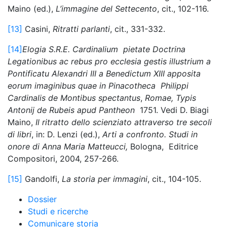
Maino (ed.),
L’immagine del Settecento
, cit., 102-116.
[13]
Casini,
Ritratti parlanti
, cit., 331-332.
[14]
Elogia S.R.E. Cardinalium pietate Doctrina
Legationibus ac rebus pro ecclesia gestis illustrium a
Pontificatu Alexandri III a Benedictum XIII apposita
eorum imaginibus quae in Pinacotheca Philippi
Cardinalis de Montibus spectantus
,
Romae, Typis
Antonij de Rubeis apud Pantheon
1751. Vedi D. Biagi
Maino,
Il ritratto dello scienziato attraverso tre secoli
di libri
, in: D. Lenzi (ed.),
Arti a confronto. Studi in
onore di Anna Maria Matteucci,
Bologna, Editrice
Compositori, 2004, 257-266.
[15]
Gandolfi,
La storia per immagini
, cit., 104-105.
Dossier
Studi e ricerche
Comunicare storia