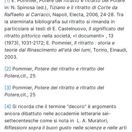
[1]
E. Pommier,
Potere del ritratto e ritratto del Potere
in: N. Spinosa (ed.),
Tiziano e il ritratto di Corte da
Raffaello ai Carracc
i, Napoli, Electa, 2006, 24-28. Tra
la sterminata bibliografia sul ritratto si rimanda in
particolare ai testi di E. Castelnuovo,
Il significato del
ritratto pittorico nella società
, «I documenti» , 13
(1973), 1031-2172; E. Pommier
, Il ritratto : storia e
teorie dal Rinascimento all'età dei lumi
, Torino, Einaudi,
2003.
[2]
Pommier,
Potere del ritratto e ritratto del
Potere,
cit., 25
[3]
Pommier,
Potere del ritratto e ritratto del
Potere,
cit., 25
[4]
Si ricorda che il termine “decoro” è argomento
ancora dibattuto nelle accademie letterarie sei-
settecentesche come si nota in L. A. Muratori
,
Riflessioni sopra il buon gusto nelle scienze e nelle arti